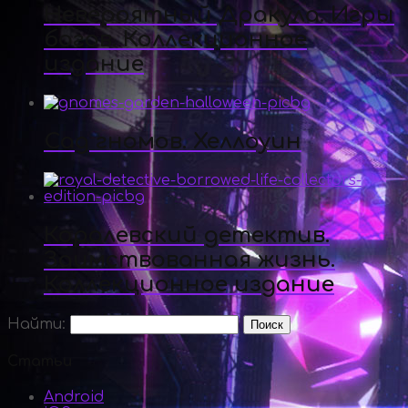
Невероятный Дракула. Игры
богов. Коллекционное
издание
Сад гномов. Хеллоуин
Королевский детектив.
Заимствованная жизнь.
Коллекционное издание
Найти:
Статьи
Android