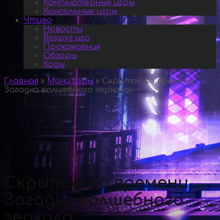
Компьютерные игры
Консольные игры
Чтиво
Новости
Вокруг игр
Прохождения
Обзоры
Коды
Главная
»
Мини игры
»
Скрытое во времени.
Загадка волшебного зеркала
»
Скрытое во времени.
Загадка волшебного
зеркала