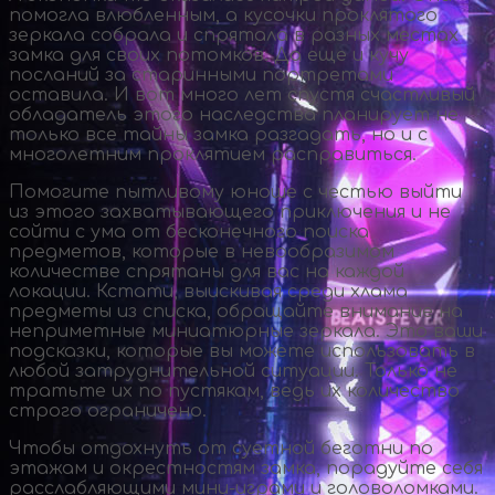
помогла влюбленным, а кусочки проклятого
зеркала собрала и спрятала в разных местах
замка для своих потомков. Да еще и кучу
посланий за старинными портретами
оставила. И вот много лет спустя счастливый
обладатель этого наследства планирует не
только все тайны замка разгадать, но и с
многолетним проклятием расправиться.
Помогите пытливому юноше с честью выйти
из этого захватывающего приключения и не
сойти с ума от бесконечного поиска
предметов, которые в невообразимом
количестве спрятаны для вас на каждой
локации. Кстати, выискивая среди хлама
предметы из списка, обращайте внимание на
неприметные миниатюрные зеркала. Это ваши
подсказки, которые вы можете использовать в
любой затруднительной ситуации. Только не
тратьте их по пустякам, ведь их количество
строго ограничено.
Чтобы отдохнуть от суетной беготни по
этажам и окрестностям замка, порадуйте себя
расслабляющими
мини-играми
и головоломками.