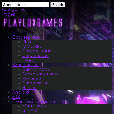
Search
Categories
Pages
Браузерные
RPG
MMORPG
Спортивные
Стратегии
Флэш
Клиентские
Симуляторы
Открытый мир
Ролевые
Стратегии
Экшен
Android
iOS
Платный контент
Мини игры
STEAM