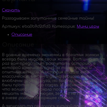
Скачать
Разгадываем запутанные семейные тайны!
Артикул:
eba0b9d2d1d3
Категория:
Мини игры
Описание
Описание
В давние времена экономки в богатых замках
всегда были мудрее своих хозяев. Вот и на этот
раз вам предстоит распутать историю, в
которой замешана одна из таких умных и
опытных женщин. А история вполне себе
классическая. Ее сын и дочка герцога были
влюблены друг в друга, но богачи, как водится,
были против этого союза. И несмотря на то,
что волшебное зеркало посоветовало не
мешать молодым людям, герцог не послушался и
в гневе разбил говорящее стекло.
А
экономка-то
оказалась хитрой дамой. Она