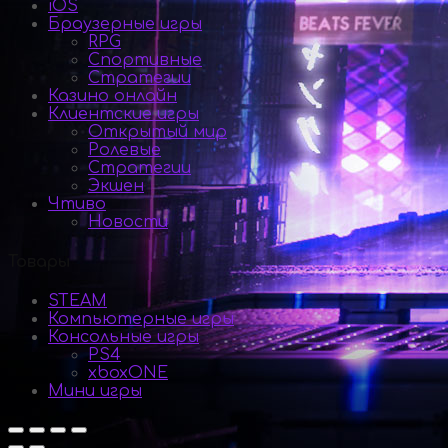
iOS
Браузерные игры
RPG
Спортивные
Стратегии
Казино онлайн
Клиентские игры
Открытый мир
Ролевые
Стратегии
Экшен
Чтиво
Новости
Товары
STEAM
Компьютерные игры
Консольные игры
PS4
xboxONE
Мини игры