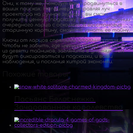
Они, к тому же, помогут вам продвинуться в
ваших поисках. Например, направляя луч
проектора на ручное зеркало, вы сможете
получить ценную подсказку о местонахождении
очередного ларца с осколком. А восстановив
старинную картину, сможете узнать ее тайну.
Ключи от ларцов спрятаны отдельно от них.
Чтобы не забыть, где именно находится один
из девяти тайников, загляните в дневник. Там
будут фиксироваться и подсказки, и ваши
наблюдения, и послания хитрой экономки.
Похожие товары
Пасьянс Белоснежка.
Зачарованное королевство