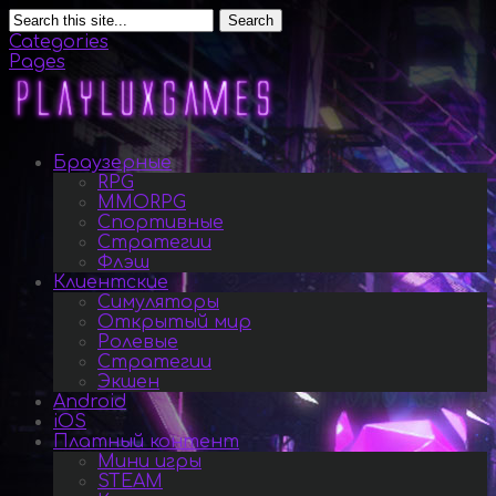
Search
Categories
Pages
Браузерные
RPG
MMORPG
Спортивные
Стратегии
Флэш
Клиентские
Симуляторы
Открытый мир
Ролевые
Стратегии
Экшен
Android
iOS
Платный контент
Мини игры
STEAM