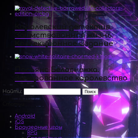
Королевский детектив.
Заимствованная жизнь.
Коллекционное издание
Пасьянс Белоснежка.
Зачарованное королевство
Найти:
Статьи
Android
iOS
Браузерные игры
RPG