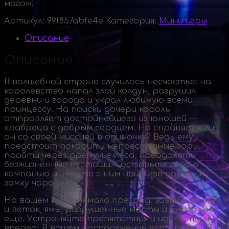
магом!
Артикул:
99f857abfe4e
Категория:
Мини игры
Описание
Описание
В волшебной стране случилось несчастье: на
королевство напал злой колдун, разрушил
деревни и города и украл любимую всеми
принцессу. На поиски дочери король
отправляет достойнейшего из юношей —
храбреца с добрым сердцем. Но справится ли
он со своей миссией в одиночку? Ведь ему
предстоит покорить непреступные горы,
пройти через дремучие леса, преодолеть
безжизненные пустоши. Составьте герою
компанию и вместе с ним найдите дорогу к
замку чародея…
На вашем пути немало преград: завалы камней
и веток, ямы, разрушенные мосты и много чего
еще. Устраняйте препятствия и идите только
вперед! В вашем распоряжении есть помощник,