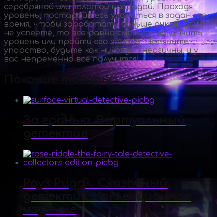
серебряной или золотой наградой. Проходя
уровень, постарайтесь уложиться в заданное
время, чтобы заработать больше очков. Если
не успеете, то все равно сможете закончить
уровень или пройти его заново. Проявите
упорство, будьте как никогда энергичны, и у
вас непременно все получится!
Похожие товары
За гранью. Виртуальный
детектив
Роуз Риддл. Сказочный
детектив. Коллекционное
издание