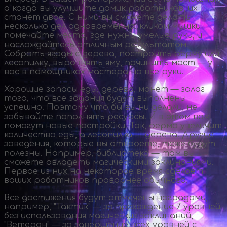
а когда вы улучшите домик работников, их
станет двое. С ними вы сможете делать
несколько дел одновременно: кликом мышки
помечайте места, где нужны умелые руки, и
наслаждайтесь отличным результатом.
Собрать ягоды с дерева, построить ферму или
лесопилку, выровнять яму, починить мост — у
вас в помощниках мастера на все руки.
Хорошие запасы еды, дерева, монет — залог
того, что все задания будут выполнены
успешно. Поэтому что бы вы ни делали, не
забывайте пополнять ресурсы. И в этом вам
помогут новые постройки. Так, ферма увеличит
количество еды, а лесопилка — дерева. Другие
заведения, которые вы откроете, тоже будут
полезны. Например, библиотека — там вы
сможете овладеть магическими заклинаниями.
Первое из них на некоторое время сделает
ваших работников проворнее обычного.
Все достижения будут отмечены наградами,
например, "Тактик" — за прохождение 7 уровней
без использования магических заклинаний,
"Ветеран" — за завершение всех уровней с