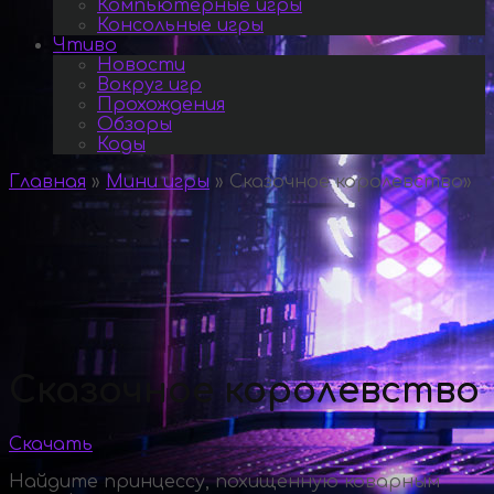
Компьютерные игры
Консольные игры
Чтиво
Новости
Вокруг игр
Прохождения
Обзоры
Коды
Главная
»
Мини игры
»
Сказочное королевство
»
Сказочное королевство
Скачать
Найдите принцессу, похищенную коварным