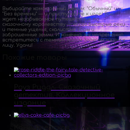
Выбирайте комфортный режим: "Обычный" или
"Без времени" — и приступайте к игре! Вас
ждет незабываемое путешествие по
сказочному королевству — через быстрые реки
и темные ущелья, скалистые горы и
заброшенные земли. И конечно, вы непременно
встретитесь с темным магом Злоксом лицом к
лицу. Удачи!
Похожие товары
Роуз Риддл. Сказочный
детектив. Коллекционное
издание
Кондитерская Элли