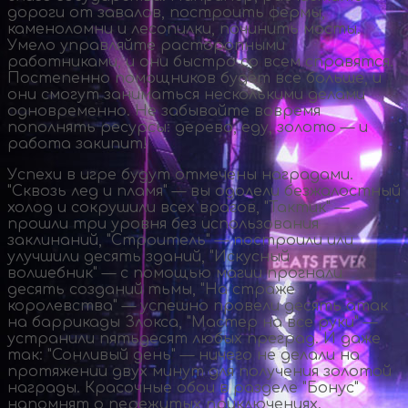
дороги от завалов, построить фермы,
каменоломни и лесопилки, починить мосты.
Умело управляйте расторопными
работниками, и они быстро со всем справятся.
Постепенно помощников будет все больше, и
они смогут заниматься несколькими делами
одновременно. Не забывайте вовремя
пополнять ресурсы: дерево, еду, золото — и
работа закипит!
Успехи в игре будут отмечены наградами.
"Сквозь лед и пламя" — вы одолели безжалостный
холод и сокрушили всех врагов, "Тактик" —
прошли три уровня без использования
заклинаний, "Строитель" — построили или
улучшили десять зданий, "Искусный
волшебник" — с помощью магии прогнали
десять созданий тьмы, "На страже
королевства" — успешно провели десять атак
на баррикады Злокса, "Мастер на все руки" —
устранили пятьдесят любых преград. И даже
так: "Сонливый день" — ничего не делали на
протяжении двух минут для получения золотой
награды. Красочные обои в разделе "Бонус"
напомнят о пережитых приключениях.