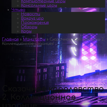
Компьютерные игры
Консольные игры
Чтиво
Новости
Вокруг игр
Прохождения
Обзоры
Коды
Главная
»
Мини игры
»
Сказочное королевство 2.
Коллекционное издание
»
Сказочное королевство
2. Коллекционное
издание