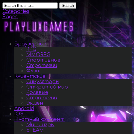
Search
Categories
Pages
Браузерные
RPG
MMORPG
Спортивные
Стратегии
Флэш
Клиентские
Симуляторы
Открытый мир
Ролевые
Стратегии
Экшен
Android
iOS
Платный контент
Мини игры
STEAM