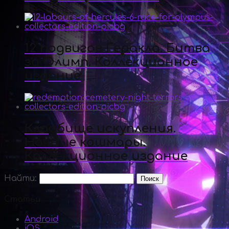
12 подвигов Геракла. Битва
за Олимп. Коллекционное
издание
Кладбище искупления.
Ночные кошмары.
Коллекционное издание
Найти:
Статьи
Android
iOS