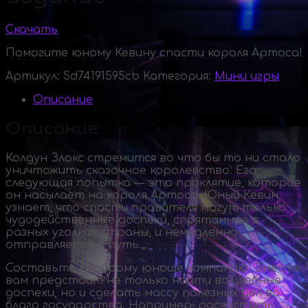
Скачать
Помогите юному Кевину спасти короля Артоса!
Артикул:
5d74191595cb
Категория:
Мини игры
Описание
Описание
Колдун Злокс стремится во что бы то ни стало
уничтожить сказочное королевство. Его
следующая попытка — это проклятие, которое
он насылает на короля Артоса. Юный Кевин
узнает, что спасти правителя могут только
чудодейственные доспехи, спрятанные в
разных уголках страны, и немедленно
отправляется в путь…
Составьте храброму юноше компанию! Вместе
вам предстоит не только найти волшебные
доспехи, но и сделать массу полезных дел во
благо государства. Например, расчистить