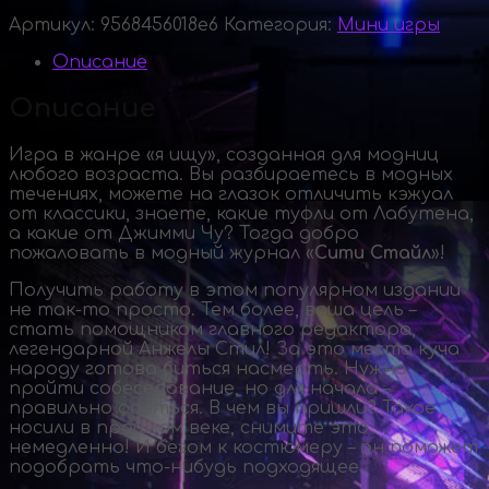
Артикул:
9568456018e6
Категория:
Мини игры
Описание
Описание
Игра в жанре «я ищу», созданная для модниц
любого возраста. Вы разбираетесь в модных
течениях, можете на глазок отличить кэжуал
от классики, знаете, какие туфли от Лабутена,
а какие от Джимми Чу? Тогда добро
пожаловать в модный журнал «
Сити Стайл
»!
Получить работу в этом популярном издании
не
так-то
просто. Тем более, ваша цель –
стать помощником главного редактора,
легендарной Анжелы Стил! За это место куча
народу готова биться насмерть. Нужно
пройти собеседование, но для начала –
правильно одеться. В чем вы пришли? Такое
носили в прошлом веке, снимите это
немедленно! И бегом к костюмеру – он поможет
подобрать
что-нибудь
подходящее.