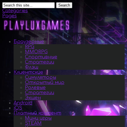
Search
Categories
Pages
Браузерные
RPG
MMORPG
Спортивные
Стратегии
Флэш
Клиентские
Симуляторы
Открытый мир
Ролевые
Стратегии
Экшен
Android
iOS
Платный контент
Мини игры
STEAM