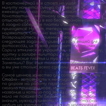
В костюмерной все стоят на ушах: с минуты на
минуту начнется съемка сумочек для
ежеквартального обзора. Помогите
Константину – местному ассистенту
отыскать сумочки в его беспокойном хозяйстве.
А заодно соберите платки и шарфы,
пригодятся! Ну вот, теперь можно и
наряжаться. Отлично выглядите!
Возвращайтесь в приемную, вас ждет
следующее задание: привезли гору вещей для
фотосессии, их нужно разобрать по стилям.
Сари и этнические украшения – в одну сторону,
куртку и
галифе-милитари
– в другую,
классические платья и туфли – в третью…
Заметили? Вас еще толком на работу не взяли,
а вы уже столько всего сделали!
Самое ценное качество для сотрудника «
Сити
Стайл
» – готовность к неожиданностям. Если
по дороге на работу позвонила начальница и
сказала принести кофе, нужно записать его
название и хоть
из-под
земли достать, иначе
мало не покажется! Берете кофе к завтраку –
значит, нужно принести и завтрак. Что она
любит на завтрак? Зависит от настроения,