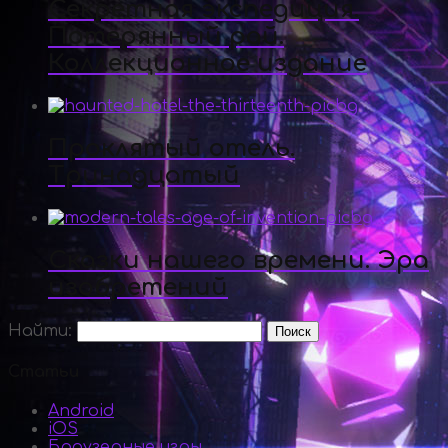
Секретная экспедиция.
Потерянный рай.
Коллекционное издание
Проклятый отель.
Тринадцатый
Сказки нашего времени. Эра
изобретений
Найти:
Статьи
Android
iOS
Браузерные игры