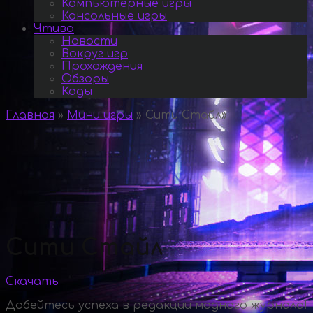
Компьютерные игры
Консольные игры
Чтиво
Новости
Вокруг игр
Прохождения
Обзоры
Коды
Главная
»
Мини игры
»
Сити Стайл
»
Сити Стайл
Скачать
Добейтесь успеха в редакции модного журнала!