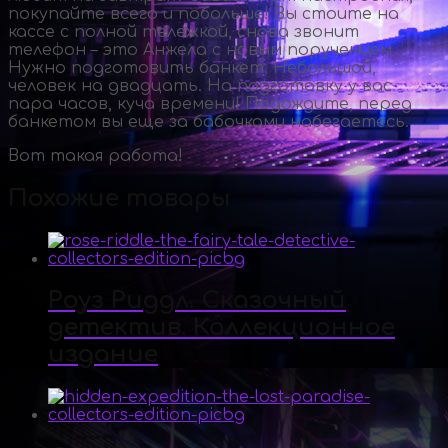
покупайте всего и побольше! Вы стоите на
кассе с полной тележкой, снова звонит
телефон – это Анжела с новым поручением.
Нужно подготовить банкет. Небольшой,
человек на двадцать. На подготовку у вас
пара часов, куча времени! Подождите, перед
банкетом вы еще за бабочками набегаетесь.
Вот такая работа!
Похожие товары
Роуз Риддл. Сказочный
детектив. Коллекционное
издание