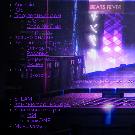
Android
iOS
Браузерные игры
RPG
Спортивные
Стратегии
Казино онлайн
Клиентские игры
Открытый мир
Ролевые
Стратегии
Экшен
Чтиво
Новости
Товары
STEAM
Компьютерные игры
Консольные игры
PS4
xboxONE
Мини игры