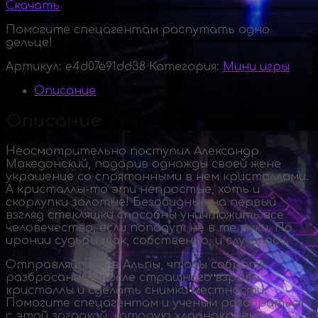
Скачать
Помогите спецагентам распутать одно
дельце!
Артикул:
e4d07e91dd38
Категория:
Мини игры
Описание
Описание
Неосмотрительно поступил Александр
Македонский, подарив однажды своей жене
украшение со спрятанными в нем кристаллами.
А
кристаллы-то
эти непростые, хоть и
скорлупки золотые! Безобидные на первый
взгляд стекляшки способны уничтожить все
человечество, если попадут не в те руки. По
иронии судьбы так, собственно, и случилось.
Отправляйтесь в Альпы, чтобы собрать
разбросанные после страшного взрыва
кристаллы и сделать снимки местности.
Помогите спецагентам и ученым разобраться
с этой загадкой, которую хладнокровно