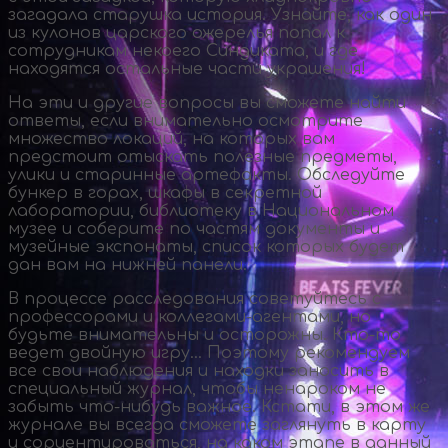
загадала старушка история. Узнайте, как один
из кулонов царского ожерелья попал к
сотрудникам некоего Синдиката, и где
находятся остальные части украшения!
На эти и другие вопросы вы сможете найти
ответы, если внимательно осмотрите
множество локаций, на которых вам
предстоит отыскать полезные предметы,
улики и старинные артефакты. Обследуйте
бункер в горах, шкафы в секретной
лаборатории, библиотеку в Национальном
музее и соберите по частям документы и
музейные экспонаты, список которых будет
дан вам на нижней панели.
В процессе расследования советуйтесь с
профессорами и
коллегами-агентами
, но
будьте внимательны и осторожны.
Кто-то
ведет двойную игру… Поэтому рекомендуем
все свои наблюдения и находки заносить в
специальный журнал, чтобы ненароком не
забыть
что-нибудь
важное. Кстати, в этом же
журнале вы всегда сможете заглянуть в карту
и сориентироваться, на каком этапе в данный