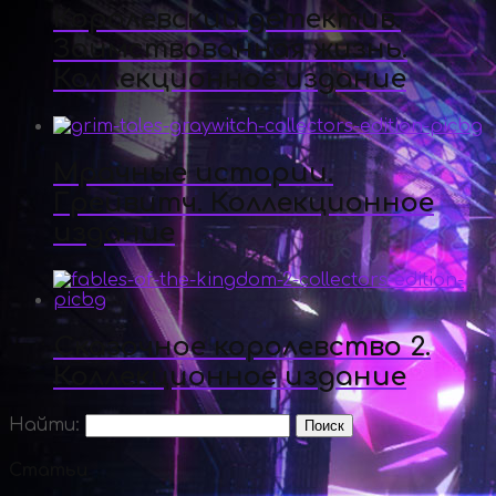
Королевский детектив.
Заимствованная жизнь.
Коллекционное издание
Мрачные истории.
Грейвитч. Коллекционное
издание
Сказочное королевство 2.
Коллекционное издание
Найти:
Статьи