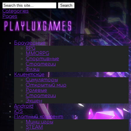
Search
Categories
Pages
Браузерные
RPG
MMORPG
Спортивные
Стратегии
Флэш
Клиентские
Симуляторы
Открытый мир
Ролевые
Стратегии
Экшен
Android
iOS
Платный контент
Мини игры
STEAM