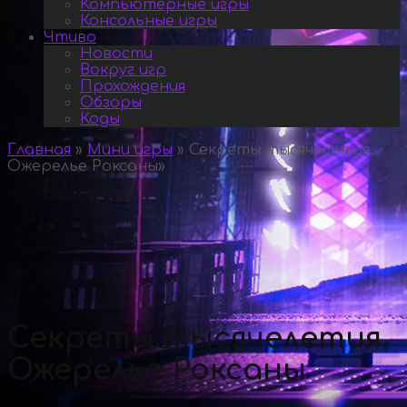
Компьютерные игры
Консольные игры
Чтиво
Новости
Вокруг игр
Прохождения
Обзоры
Коды
Главная
»
Мини игры
»
Секреты тысячелетия.
Ожерелье Роксаны
»
Секреты тысячелетия.
Ожерелье Роксаны