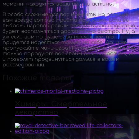
момент находятся ваши поиски истины.
В особо сложные для вас моменты на помощь
вам всегда готова прийти подсказка. Если вы
выбрали игровой режим попроще, то подсказка
будет восполняться достаточно быстро. Ну, а
уж если вам по душе игра посложнее, то
придется надеяться только на себя. Да, и не
пропускайте
мини-игры
! Интересные задачи не
только порадуют вас своим разнообразием, но
и позволят продвинуться дальше в вашем
расследовании.
Похожие товары
Химеры. Смертельное
лекарство