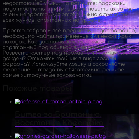
недостающей улики. Но помните: подсказки
надо тратить с умом, восстановить их запас
очень непросто. Для этого нужно отыскать
всех жучков, спрятанных на уровне.
Просто собрать все предметы недостаточно,
необходимо найти применение для некоторых
находок. Как достать золотой ключик,
спрятанный под обивкой винтажного кресла?
Развести костер под проливным тропическим
дождем? Открыть тайник в виде головы
фараона? Используйте логику и сохраняйте
терпение — тогда вы обязательно решите
самые хитроумные головоломки!
Похожие товары
Битва за Британию.
Восстание Каратака