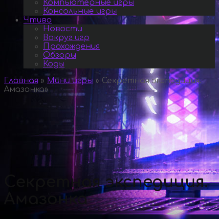
Компьютерные игры
Консольные игры
Чтиво
Новости
Вокруг игр
Прохождения
Обзоры
Коды
Главная
»
Мини игры
»
Секретная экспедиция.
Амазонка
»
Секретная экспедиция.
Амазонка