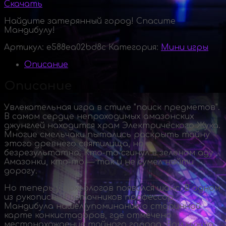
Скачать
Найдите затерянный город! Спасите
Мандибулу!
Артикул:
e588ea02bd8c
Категория:
Мини игры
Описание
Описание
Увлекательная игра в стиле "поиск предметов".
В самом сердце непроходимых амазонских
джунглей находится храм Электрического Жука.
Многие смельчаки пытались раскрыть тайну
этого древнего святилища, но
безрезультатно.
Кто-то
сгинул в зеленом аду
Амазонки,
кто-то
— так и не сумел найти
дорогу.
Но теперь у археологов появился шанс. В одном
из рукописных источников профессор
Мандибула нашел упоминание о старинной
карте конкистадоров, где отмечено
местонахождение тайного города. Вам нужно