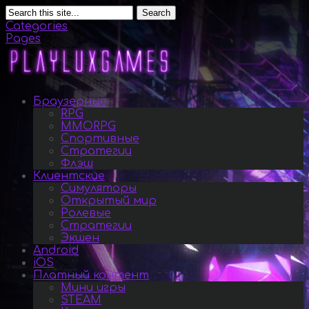
Search
Categories
Pages
Браузерные
RPG
MMORPG
Спортивные
Стратегии
Флэш
Клиентские
Симуляторы
Открытый мир
Ролевые
Стратегии
Экшен
Android
iOS
Платный контент
Мини игры
STEAM