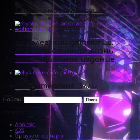
Сад гномов. Хеллоуин
Королевский детектив.
Заимствованная жизнь.
Коллекционное издание
Кондитерская Элли
Найти:
Статьи
Android
iOS
Браузерные игры