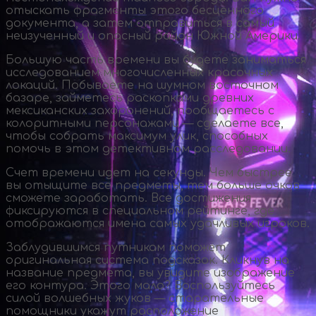
отыскать фрагменты этого бесценного
документа, а затем отправиться в самый
неизученный и опасный район Южной Америки.
Большую часть времени вы будете заниматься
исследованием многочисленных красочных
локаций. Побываете на шумном восточном
базаре, займетесь раскопками древних
мексиканских захоронений, пообщаетесь с
колоритными персонажами — сделаете все,
чтобы собрать максимум улик, способных
помочь в этом детективном расследовании.
Счет времени идет на секунды. Чем быстрее
вы отыщите все предметы, тем больше очков
сможете заработать. Все достижения
фиксируются в специальном рейтинге, где
отображаются имена самых удачливых игроков.
Заблудившимся путникам поможет
оригинальная система подсказок. Кликнув на
название предмета, вы увидите изображение
его контура. Этого мало? Воспользуйтесь
силой волшебных жуков — старательные
помощники укажут расположение