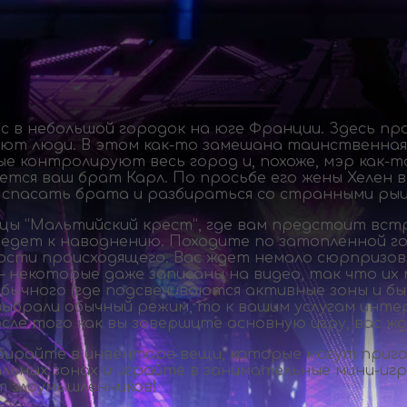
в небольшой городок на юге Франции. Здесь про
зают люди. В этом
как-то
замешана таинственная 
ые контролируют весь город и, похоже, мэр
как-т
тся ваш брат Карл. По просьбе его жены Хелен в
 спасать брата и разбираться со странными рыц
цы “Мальтийский крест”, где вам предстоит вст
едет к наводнению. Походите по затопленной гос
ти происходящего. Вас ждет немало сюрпризов и
 – некоторые даже записаны на видео, так что и
ычного (где подсвечиваются активные зоны и бы
выбрали обычный режим, то к вашим услугам инте
ле того как вы завершите основную игру, вас жд
бирайте в инвентаре вещи, которые могут приго
льных зонах и играйте в занимательные
мини-иг
т злоумышленников!