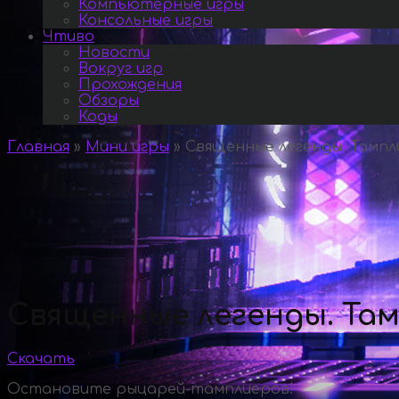
Компьютерные игры
Консольные игры
Чтиво
Новости
Вокруг игр
Прохождения
Обзоры
Коды
Главная
»
Мини игры
»
Священные легенды. Тампл
Священные легенды. Там
Скачать
Остановите рыцарей-тамплиеров!