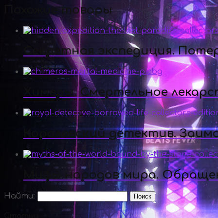
Похожие товары
Секретная экспедиция. Поте
Химеры. Смертельное лекарс
Королевский детектив. Заим
Мифы народов мира. Обращен
Найти:
Статьи