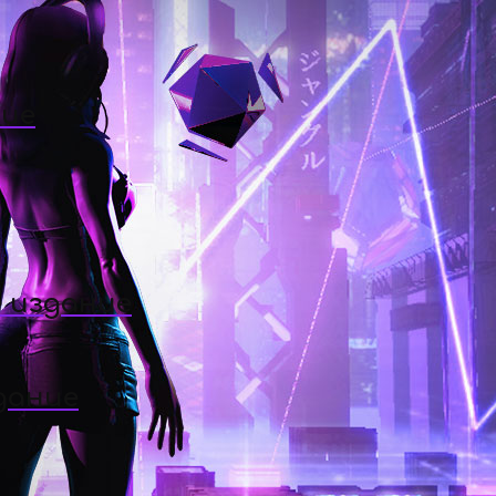
ние
 издание
дание