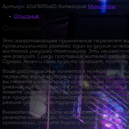
Артикул:
62af76015a03
Категория:
Мини игры
Описание
Описание
Это захватывающее приключение перенесет вас 
провинциального размаха: один за другим исче
костюмах
рыцарей-тамплиеров
. Эти неизвестн
чем говорит. Среди пропавших жителей оказывае
Однако Хелен и сама
куда-то
исчезает, поэтому
Ваше расследование начнется в номере гостини
пережить взрыв городской дамбы, который прив
вы сможете узнать новые шокирующие подробнос
дневник, где фиксируются все значимые события
можете играть в трех режимах сложности: от об
все придется делать самостоятельно). Если вы 
режиме доступно встроенное прохождение, а пос
Внимательно изучайте живописные локации и со
увлекательных задач. Ищите предметы в специа
организации, спасите Карла и избавьте город о