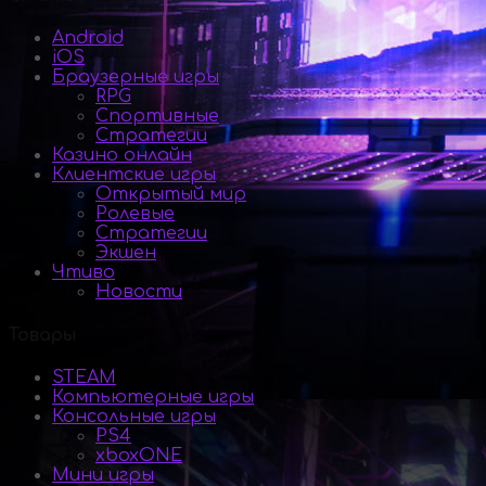
Android
iOS
Браузерные игры
RPG
Спортивные
Стратегии
Казино онлайн
Клиентские игры
Открытый мир
Ролевые
Стратегии
Экшен
Чтиво
Новости
Товары
STEAM
Компьютерные игры
Консольные игры
PS4
xboxONE
Мини игры