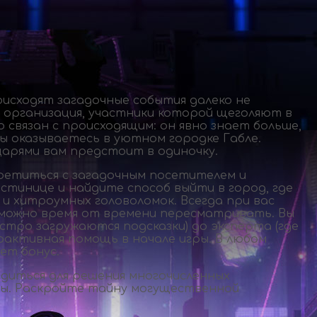
исходят загадочные события далеко не
организация, участники которой щеголяют в
о
связан с происходящим: он явно знает больше,
ы оказываетесь в уютном городке Габле.
арями вам предстоит в одиночку.
ретиться с загадочным посетителем и
тинице и найдите способ выйти в город, где
 хитроумных головоломок. Всегда при вас
х можно время от времени пересматривать. Вы
стро загружаются подсказки) до эксперта (где
рактивная помощь в начале игры. В любом
ет бонус.
диться для решения многочисленных
ры
. Раскройте тайну могущественной