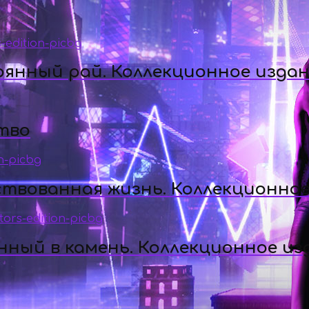
рянный рай. Коллекционное изда
тво
ствованная жизнь. Коллекционное
ный в камень. Коллекционное из