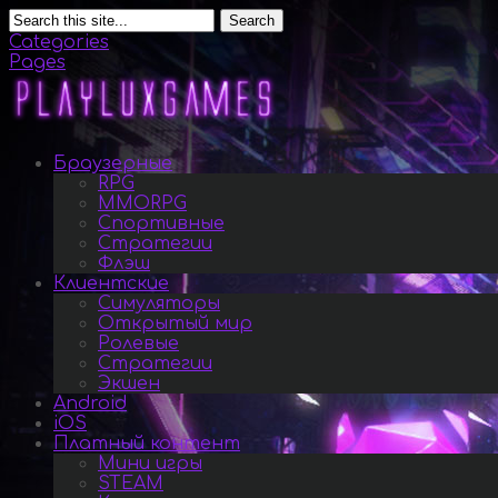
Search
Categories
Pages
Браузерные
RPG
MMORPG
Спортивные
Стратегии
Флэш
Клиентские
Симуляторы
Открытый мир
Ролевые
Стратегии
Экшен
Android
iOS
Платный контент
Мини игры
STEAM