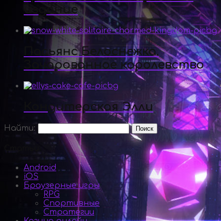
издание
Пасьянс Белоснежка.
Зачарованное королевство
Кондитерская Элли
Найти:
Статьи
Android
iOS
Браузерные игры
RPG
Спортивные
Стратегии