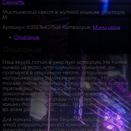
Скачать
Мистический квест в жуткой клинике доктора
М.
Артикул:
b3327e4373a6
Категория:
Мини игры
Описание
Описание
Наш герой попал в ужасную историю. Не помня
ничего из того, что случилось накануне, он
проснулся в странном месте, отдаленно
напоминающем больничную палату… Но
только очень мрачную: вокруг валяется грязное
тряпье, пол и стены залиты кровью, окна
заколочены. Рядом с постелью лежат
использованные шприцы — похоже, его пичкали
какими-то
препаратами… Но зачем? Давайте
во всем разберемся.
Для начала помогите бедняге выбраться из
этой отвратительной комнаты. Дверь
заперта — нужно найти способ ее открыть.