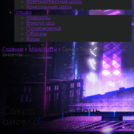
Компьютерные игры
Консольные игры
Чтиво
Новости
Вокруг игр
Прохождения
Обзоры
Коды
Главная
»
Мини игры
»
Сакра Терра. Ночь
ангела
»
Сакра Терра. Ночь
ангела