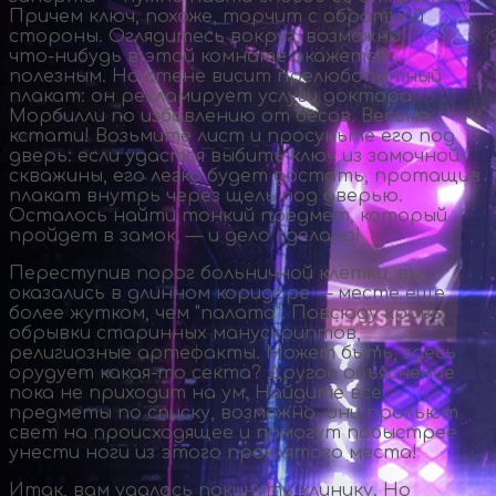
Причем ключ, похоже, торчит с обратной
стороны. Оглядитесь вокруг, возможно,
что-нибудь
в этой комнате окажется
полезным. На стене висит прелюбопытный
плакат: он рекламирует услуги доктора
Морбилли по избавлению от бесов. Весьма
кстати! Возьмите лист и просуньте его под
дверь: если удастся выбить ключ из замочной
скважины, его легко будет достать, протащив
плакат внутрь через щель под дверью.
Осталось найти тонкий предмет, который
пройдет в замок, — и дело сделано!
Переступив порог больничной клетки, вы
оказались в длинном коридоре — месте еще
более жутком, чем "палата". Повсюду кровь,
обрывки старинных манускриптов,
религиозные артефакты. Может быть, здесь
орудует
какая-то
секта? Другое объяснение
пока не приходит на ум. Найдите все
предметы по списку, возможно, они прольют
свет на происходящее и помогут побыстрее
унести ноги из этого проклятого места!
Итак, вам удалось покинуть клинику. Но