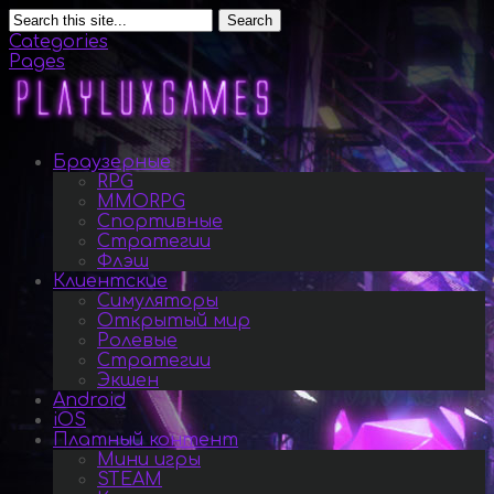
Search
Categories
Pages
Браузерные
RPG
MMORPG
Спортивные
Стратегии
Флэш
Клиентские
Симуляторы
Открытый мир
Ролевые
Стратегии
Экшен
Android
iOS
Платный контент
Мини игры
STEAM