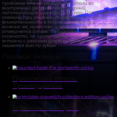
проблемы это не решило. Вы попали во
внутренний двор комплекса зданий,
напоминающих еще один круг ада. Проявите
смекалку при решении головоломных задачек,
внимательность в поиске предметов и,
конечно же, мужество, и фортуна не
отвернется от вас. Выбирайте уровень
сложности, не пропускайте
мини-игры
, тогда
встреча с ужасным доктором Морбилли
окажется вам по зубам.
Похожие товары
Проклятый отель.
Тринадцатый
Мрачные истории.
Грейвитч. Коллекционное