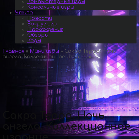
Компьютерные игры
Консольные игры
Чтиво
Новости
Вокруг игр
Прохождения
Обзоры
Коды
Главная
»
Мини игры
»
Сакра Терра. Ночь
ангела. Коллекционное издание
»
Сакра Терра. Ночь
ангела. Коллекционное
издание