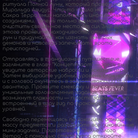
ритуала Полной Луны, который проводила
Миральда Авидус.
Что-то
пошло не так, и вся
Сакра Терра вмиг наполнилась инфернальными
созданиями. Теперь только вы можете помочь
очистить священное место от сил Зла! Для
этого проявите находчивость, отыщите 14
рун и придумайте, как изгнать семерых
демонов и навсегда запечатать врата
преисподней.
Отправляясь в грандиозное путешествие,
загляните в главу "
Концепт-арт
" — здесь вы
увидите авторские наброски и эскизы к игре.
Затем выбирайте удобный уровень сложности
и с головой окунитесь в захватывающий мир
авантюр. Проявите смекалку и выполните
уникальные головоломные задания, а если
возникнут сложности — просто загляните во
встроенный в игру гид по прохождению
уровней.
Свободно перемещаясь по локациям, отыщите
массу предметов и разгадайте все диковинные
мини-задачки
. Приготовьте "Зелье Злого
Ветра", с помощью стетоскопа откройте