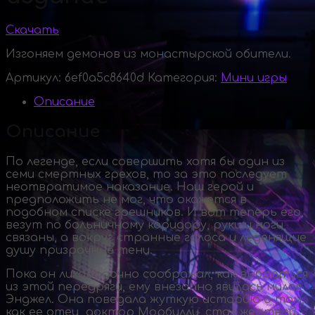
Скачать
Изгоняем демонов из монастырской обители.
Артикул:
6ef0a5c8640d
Категория:
Мини игры
Описание
Описание
По легенде, если совершить хотя бы один из
семи смертных грехов, то за это последует
неотвратимое наказание. Наш герой и
предположить не мог, что окажется в
подобном списке грешников. И вот теперь его
везут по больничному коридору, руки и ноги
связаны, а вокруг странные голоса и леденящие
душу призрачные тени.
Пока он лихорадочно соображал, как выбраться
из этой передряги, ему внезапно явилась милая
Энджел. Она поведала жуткую историю о том,
как ее отец, доктор Морбилли, стал жертвой