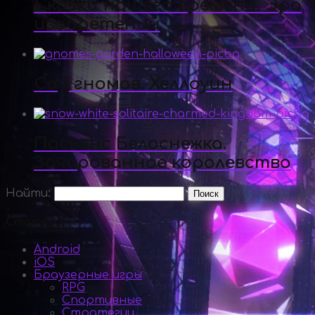
Сказки нашего времени. Эра
изобретений
Сад гномов. Хеллоуин
Пасьянс Белоснежка.
Зачарованное королевство
Найти:
Статьи
Android
iOS
Браузерные игры
RPG
Спортивные
Стратегии