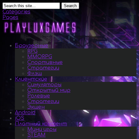
Search
Categories
Pages
Браузерные
RPG
MMORPG
Спортивные
Стратегии
Флэш
Клиентские
Симуляторы
Открытый мир
Ролевые
Стратегии
Экшен
Android
iOS
Платный контент
Мини игры
STEAM