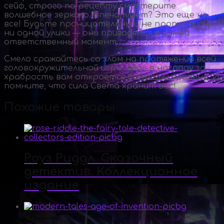
сейф, строго по рецепту смастерите
волшебное зеркало. Впечатляет? Это еще не
все! Будьте проницательны и не пропустите
ни одной улики — они пригодятся в самый
ответственный момент.
Смело сражайтесь со злом на протяжении всей
головокружительной игры, ведь в награду за
храбрость вам откроется бонусный уровень. И
помните, что сила Света хранит вас!
Похожие товары
Роуз Риддл. Сказочный
детектив. Коллекционное
издание