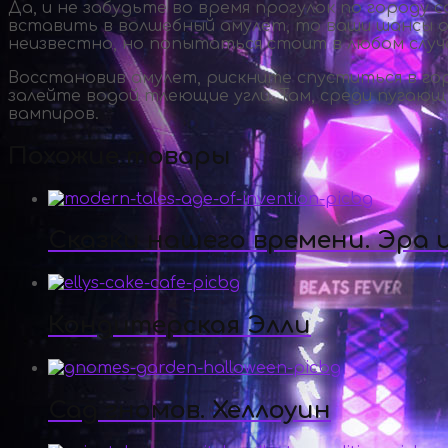
Да, и не забудьте во время прогулок по городу
вставить в волшебный амулет, то ваши шансы о
неизвестно, но попытаться стоит в любом случ
Восстановив амулет, рискните спуститься в го
залейте водой тлеющие угли. Там, среди пугающ
вампиров.
Похожие товары
Сказки нашего времени. Эра
Кондитерская Элли
Сад гномов. Хеллоуин