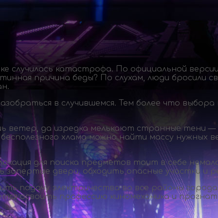
дке случилась катастрофа. По официальной верси
тинная причина беды? По слухам, люди бросили с
н.
обраться в случившемся. Тем более что выбора 
шь ветер, да изредка мелькают странные тени —
бесполезного хлама можно найти массу нужных в
кация для поиска предметов таит в себе немал
ь запертые двери, обходить опасные участки и 
ить подачу электричества во все районы города
тся освоить профессию киномеханика и прогнать 