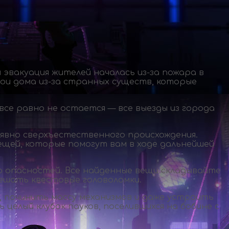
и эвакуация жителей началась
из-за
пожара в
вои дома
из-за
странных существ, которые
все равно не остается — все выезды из города
 явно сверхъестественного происхождения.
ещей, которые помогут вам в ходе дальнейшей
о опасностей. Все найденные вещи складывайте
решать квестовые головоломки.
, починить массу механизмов и даже устроить
целый клубок пауков, поселившихся на бобине с