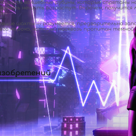
 собирать волшебные рубины, которые спрятаны на
долеть нечисть возрастут. Впрочем, получится л
ае.
рящие шахты — разумеется, предварительно запа
его морока, который насквозь пропитан темной м
 изобретений