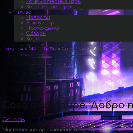
Компьютерные игры
Консольные игры
Чтиво
Новости
Вокруг игр
Прохождения
Обзоры
Коды
Главная
»
Мини игры
»
Сага о вампире. Добро пож
Сага о вампире. Добро п
Скачать
Мистические приключения в городе призраков.