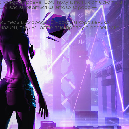
 каждом уровне. Если получится их отыскать и
и у вас вырваться из этого города —
ситесь кислородной маской и хорошенько
агией, вы и узнаете всю правду о подземелье