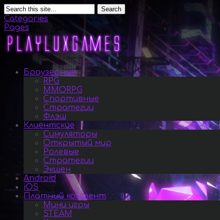
Search
Categories
Pages
Браузерные
RPG
MMORPG
Спортивные
Стратегии
Флэш
Клиентские
Симуляторы
Открытый мир
Ролевые
Стратегии
Экшен
Android
iOS
Платный контент
Мини игры
STEAM