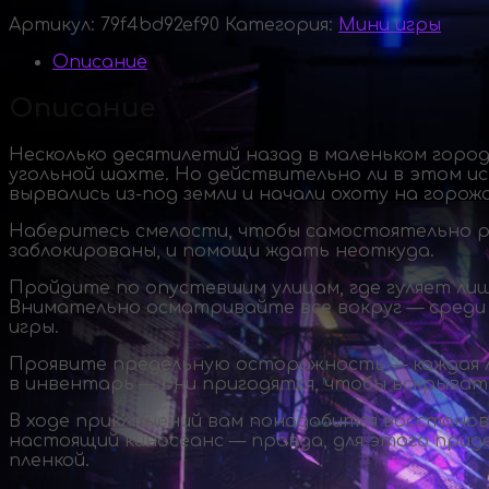
Артикул:
79f4bd92ef90
Категория:
Мини игры
Описание
Описание
Несколько десятилетий назад в маленьком горо
угольной шахте. Но действительно ли в этом ис
вырвались
из-под
земли и начали охоту на горожа
Наберитесь смелости, чтобы самостоятельно раз
заблокированы, и помощи ждать неоткуда.
Пройдите по опустевшим улицам, где гуляет ли
Внимательно осматривайте все вокруг — среди 
игры.
Проявите предельную осторожность — каждая ло
в инвентарь — они пригодятся, чтобы вскрыват
В ходе приключений вам понадобится восстанов
настоящий киносеанс — правда, для этого приде
пленкой.