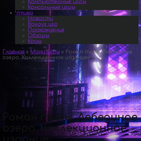
Компьютерные игры
Консольные игры
Чтиво
Новости
Вокруг игр
Прохождения
Обзоры
Коды
Главная
»
Мини игры
»
Роман тьмы. Лебединое
озеро. Коллекционное издание
»
Роман тьмы. Лебединое
озеро. Коллекционное
издание