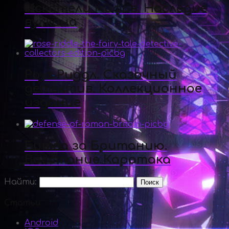
Искатели мифов. Наследие
вулкана
Роуз Риддл. Сказочный
детектив. Коллекционное
издание
Битва за Британию.
Восстание Каратака
Найти:
Статьи
Android