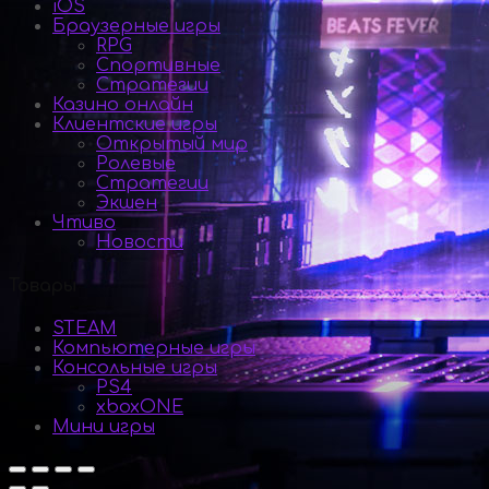
iOS
Браузерные игры
RPG
Спортивные
Стратегии
Казино онлайн
Клиентские игры
Открытый мир
Ролевые
Стратегии
Экшен
Чтиво
Новости
Товары
STEAM
Компьютерные игры
Консольные игры
PS4
xboxONE
Мини игры