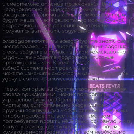
и смертельно опасные приключения. Вам
неоднократно придется столкнуться с
загадками, тайнами и головоломками, которые
будут мешать вам двигаться с максимальной
скоростью, но без решения которых не
получится выполнить задуманное.
Благодаря карте, вы всегда будете знать свое
местоположение и увидеть активные задания,
а если зайдете в тупик – в этом коллекционном
издании вы найдете подробное описание
прохождения игры. Кроме того, благодаря
гибкой системе настроек, вы в любой момент
можете изменить сложность игры и испытать
удачу в самых критических условиях!
Перья, которые вы будете находить во время
своего приключения, можно потратить на
украшение будуара Одетты, наполнив его
платьями, симпатичными безделушками и
другими важными для любой девушки мелочами.
Чтобы приобрести все необходимо, вам
потребуется пройти не только основную, но и
бонусную главу, доступную только в этом
коллекционном издании. В ней вам необходимо