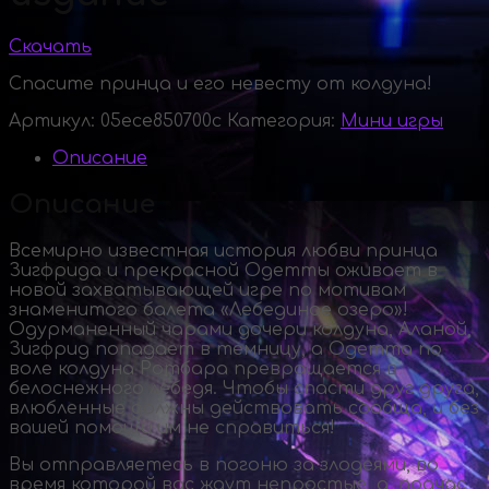
Скачать
Спасите принца и его невесту от колдуна!
Артикул:
05ece850700c
Категория:
Мини игры
Описание
Описание
Всемирно известная история любви принца
Зигфрида и прекрасной Одетты оживает в
новой захватывающей игре по мотивам
знаменитого балета «Лебединое озеро»!
Одурманенный чарами дочери колдуна, Аланой,
Зигфрид попадает в темницу, а Одетта по
воле колдуна Ротбара превращается в
белоснежного лебедя. Чтобы спасти друг друга,
влюбленные должны действовать сообща, и без
вашей помощи им не справиться!
Вы отправляетесь в погоню за злодеями, во
время которой вас ждут непростые, а, подчас,