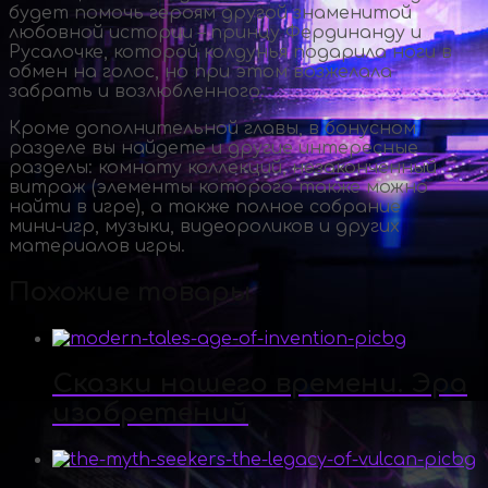
будет помочь героям другой знаменитой
любовной истории – принцу Фердинанду и
Русалочке, которой колдунья подарила ноги в
обмен на голос, но при этом возжелала
забрать и возлюбленного.
Кроме дополнительной главы, в бонусном
разделе вы найдете и другие интересные
разделы: комнату коллекций, незаконченный
витраж (элементы которого также можно
найти в игре), а также полное собрание
мини-игр
, музыки, видеороликов и других
материалов игры.
Похожие товары
Сказки нашего времени. Эра
изобретений