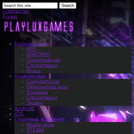
Search
Categories
Pages
Браузерные
RPG
MMORPG
Спортивные
Стратегии
Флэш
Клиентские
Симуляторы
Открытый мир
Ролевые
Стратегии
Экшен
Android
iOS
Платный контент
Мини игры
STEAM