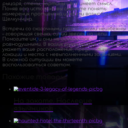
рыцаря, стены, картины – все имеет смысл.
Поняв всю историю, вы сможете понять
намерения противника и найти возлюбленную
Щелкунчика.
Встречи со сказочными персонажами неизбежны
– говорящая свечка, синий зверек на цепи.
Помогите им, и они не останутся
равнодушными. В ваших руках карта, которая
укажет ваше расположение, предстоящие
локации и места с невыполненными заданиями.
В сложной ситуации вы можете
воспользоваться советом.
Похожие товары
На закате. Наследие
язычников