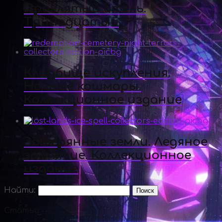
Проклятый отель.
Тринадцатый
Кладбище искупления.
Ночные кошмары.
Коллекционное издание
Затерянные земли. Ледяное
заклятие. Коллекционное
издание
Найти:
Статьи