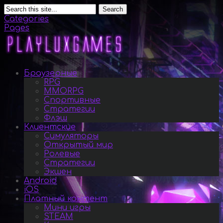
Search
Categories
Pages
Браузерные
RPG
MMORPG
Спортивные
Стратегии
Флэш
Клиентские
Симуляторы
Открытый мир
Ролевые
Стратегии
Экшен
Android
iOS
Платный контент
Мини игры
STEAM