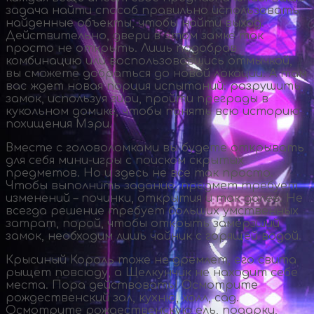
задача найти способ правильно использовать
найденные объекты, чтобы найти выход.
Действительно, двери в этом замке так
просто не открыть. Лишь подобрав
комбинацию или воспользовавшись отмычкой,
вы сможете добраться до новой локации. А там
вас ждет новая порция испытаний: разрушить
замок, используя гири, пройти преграды в
кукольном домике, чтобы понять всю историю
похищения Мэри.
Вместе с головоломками вы будете открывать
для себя
мини-игры
с поиском скрытых
предметов. Но и здесь не все так просто.
Чтобы выполнить задание, предмет требует
изменений – починки, открытия и так далее. Не
всегда решение требует больших умственных
затрат, порой, чтобы открыть замерзший
замок, необходим лишь чайник с горящей водой.
Крысиный Король тоже не дремлет, его свита
рыщет повсюду, а Щелкунчик не находит себе
места. Пора действовать! Осмотрите
рождественский зал, кухню, холл, сад.
Осмотрите рождественскую ель, подарки,