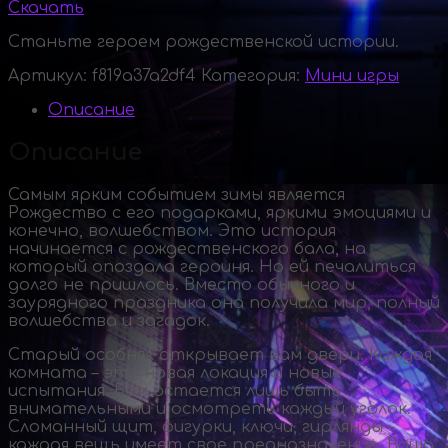
Скачать
Станьте героем рождественской истории.
Артикул:
f819a37a2df4
Категория:
Мини игры
Описание
Описание
Самым ярким событием зимы является
Рождество с его подарками, яркими эмоциями и
конечно, волшебством. Это история
начинается с рождественского бала, на
который опоздала героиня. Но ей печалиться
долго не пришлось. Вместо обычного и
заурядного праздника она получила мир, полный
волшебства и загадок.
Старый особняк открывает вам двери. Каждая
комната – это новая локация и новые
испытания. Вам остается лишь быть
внимательными и осмотреть каждый уголок.
Сломанный щит, фигурки, ключи, гирлянды –
каждая вещь имеет свое предназначение. Ваша