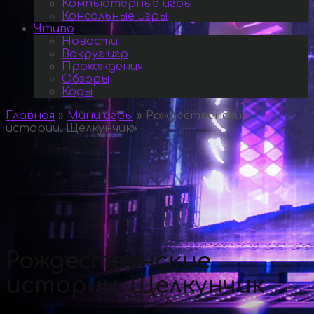
Компьютерные игры
Консольные игры
Чтиво
Новости
Вокруг игр
Прохождения
Обзоры
Коды
Главная
»
Мини игры
»
Рождественские
истории. Щелкунчик
»
Рождественские
истории. Щелкунчик