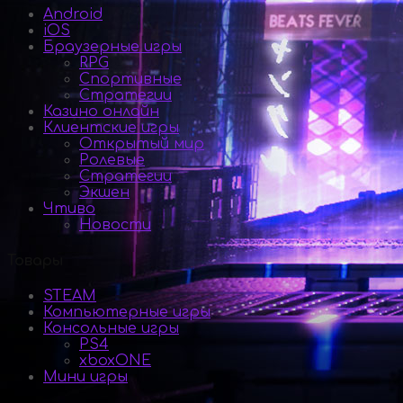
Android
iOS
Браузерные игры
RPG
Спортивные
Стратегии
Казино онлайн
Клиентские игры
Открытый мир
Ролевые
Стратегии
Экшен
Чтиво
Новости
Товары
STEAM
Компьютерные игры
Консольные игры
PS4
xboxONE
Мини игры