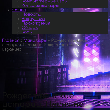
Компьютерные игры
Консольные игры
Чтиво
Новости
Вокруг игр
Прохождения
Обзоры
Коды
Главная
»
Мини игры
»
Рождественские
истории. Песня на Рождество. Коллекционное
издание
»
Рождественские
истории. Песня на