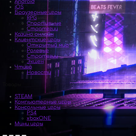
Android
iOS
Браузерные игры
RPG
Спортивные
Стратегии
Казино онлайн
Клиентские игры
Открытый мир
Ролевые
Стратегии
Экшен
Чтиво
Новости
Товары
STEAM
Компьютерные игры
Консольные игры
PS4
xboxONE
Мини игры