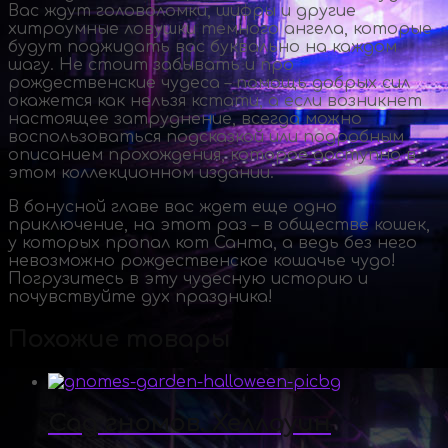
Вас ждут головоломки, шифры и другие
хитроумные ловушки темного ангела, которые
будут поджидать вас буквально на каждом
шагу. Не стоит забывать и про
рождественские чудеса – помощь добрых сил
окажется как нельзя кстати, а если возникнет
настоящее затруднение, всегда можно
воспользоваться подсказкой или подробным
описанием прохождения, которое доступно в
этом коллекционном издании.
В бонусной главе вас ждет еще одно
приключение, на этот раз – в обществе кошек,
у которых пропал кот Санта, а ведь без него
невозможно рождественское кошачье чудо!
Погрузитесь в эту чудесную историю и
почувствуйте дух праздника!
Похожие товары
Сад гномов. Хеллоуин