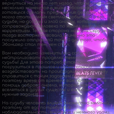
вернуться на много лет назад, чтобы изменить
несколько моментов в жизни Эбонизера. Он
готовился сделать предложение девушке, и это
могло стать самым светлым событием в его
судьбе, но добрый и злой ангелы, которые
сопровождают человека по жизни, внесли свои
коррективы. Темная сторона натуры Скруджа
тогда восторжествовала, и именно это
послужило отправной точкой для того, чтобы
Эбонизер стал тем, кем стал.
Вам необходимо изменить ход событий, и
нейтрализовать проделки темного ангела
судьбы! Для этого потребуется полностью
погрузиться в прошлое и найти способ
воздействовать на происходящее. В одиночку
справиться с таким заданием будет сложно,
поэтому время от времени вам потребуется
помощь доброго ангела, который может
вселяться в других существ и выполнять
нужные задания.
На судьбу человека влияет множество мелочей,
поэтому от вас потребуется
наблюдательность, внимание и немного удачи.