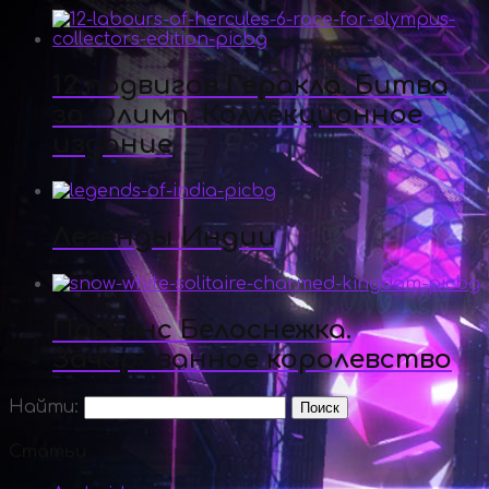
12 подвигов Геракла. Битва
за Олимп. Коллекционное
издание
Легенды Индии
Пасьянс Белоснежка.
Зачарованное королевство
Найти:
Статьи