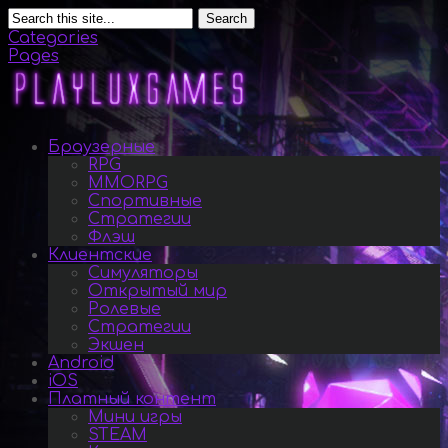
Search
Categories
Pages
Браузерные
RPG
MMORPG
Спортивные
Стратегии
Флэш
Клиентские
Симуляторы
Открытый мир
Ролевые
Стратегии
Экшен
Android
iOS
Платный контент
Мини игры
STEAM