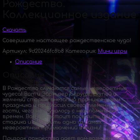
Рождество.
Коллекционное издание
Скачать
Совершите настоящее рождественское чудо!
Артикул:
9d20246fc8b8
Категория:
Мини игры
Описание
Описание
В Рождество случаются самые невероятные
чудеса! Вот и Эбонизер Скрудж, скупой и
желчный старик, внезапно проникся духом
праздника и пригласил своего племянника в
гости, чего не случалось с незапамятных
времен. Вам предстоит посетить дом
старика и пережить одно из самых
невероятных приключений в жизни!
Призрак рождества дает вам возможность