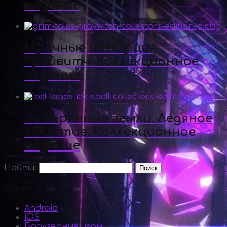
издание
Мрачные истории.
Грейвитч. Коллекционное
издание
Затерянные земли. Ледяное
заклятие. Коллекционное
издание
Найти:
Статьи
Android
iOS
Браузерные игры