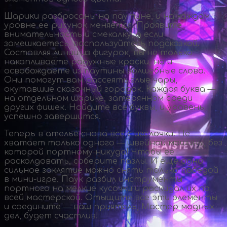
Шарики разбросаны на паутине, и на каждом
уровне ее рисунок меняется. Проявите
внимательность и смекалку, а если
замешкаетесь, воспользуйтесь подсказкой.
Составляя линии из фигурок, вы не только
накапливаете радужные краски, но и
освобождаете из паутины волшебные слова.
Они помогут вам рассеять злые чары,
окутавшие сказочный городок. Каждая буква —
на отдельном шарике, затерянном среди
других фишек. Найдите все буквы, и уровень
успешно завершится.
Теперь в ателье снова все с иголочки. Не
хватает только одного — швейной машины, без
которой портному никуда! Чтобы ее
расколдовать, соберите пазлы. И еще одно
сильное заклятие можно снять только победой
в
мини-игре
. Паук разбил инструменты
портного на мелкие кусочки и раскидал их по
всей мастерской. Отыщите все эти элементы
и соедините — ваш приятель, Мастер модных
дел, будет счастлив!