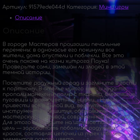
Артикул:
91579ede044d
Категория:
Мини игры
Описание
Описание
В городе Мастеров произошли печальные
перемены: в одночасье его покинули все
жители, дома опустели и поблекли. Все это
очень похоже на козни хитрого Паука!
Проверьте сами, замешан ли злодей в этой
темной истории.
Посетите радужный город и загляните в гости
к портному. В ателье никого нет, и
куда-то
пропали манекены, полки с тканями, блестящие
пуговицы и разноцветные нитки… Нужно
привести все в былой вид, вернуть на место
инструменты для шитья, обставить
мастерскую красивой, современной мебелью!
Для этого перейдите на игровое поле. Ваша
цель — заработать побольше радужных
красок, составляя цепочки из трех и более
элементов одного цвета.