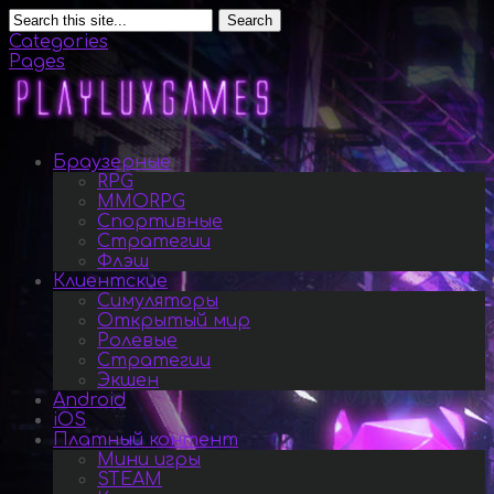
Search
Categories
Pages
Браузерные
RPG
MMORPG
Спортивные
Стратегии
Флэш
Клиентские
Симуляторы
Открытый мир
Ролевые
Стратегии
Экшен
Android
iOS
Платный контент
Мини игры
STEAM