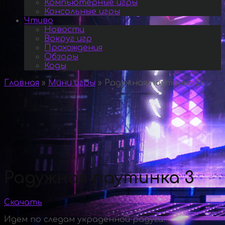
Компьютерные игры
Консольные игры
Чтиво
Новости
Вокруг игр
Прохождения
Обзоры
Коды
Главная
»
Мини игры
»
Радужная паутинка 3
»
Радужная паутинка 3
Скачать
Идем по следам украденной радуги.