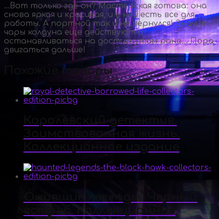
…Вот только где он? Мастерская готова: она
снова яркая и красивая, и в ней есть все для
работы. А портной так и не вернулся! Значит,
чары колдуна еще действуют и
останавливаться на достигнутом рано… Пора
двигаться дальше!
Похожие товары
Королевский детектив.
Заимствованная жизнь.
Коллекционное издание
Ожившие легенды. Черный
ястреб. Коллекционное