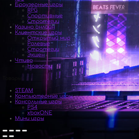
Браузерные игры
RPG
Спортивные
Стратегии
Казино онлайн
Клиентские игры
Открытый мир
Ролевые
Стратегии
Экшен
Чтиво
Новости
Товары
STEAM
Компьютерные игры
Консольные игры
PS4
xboxONE
Мини игры