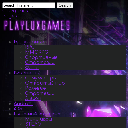
Search
Categories
Pages
Браузерные
RPG
MMORPG
Спортивные
Стратегии
Флэш
Клиентские
Симуляторы
Открытый мир
Ролевые
Стратегии
Экшен
Android
iOS
Платный контент
Мини игры
STEAM