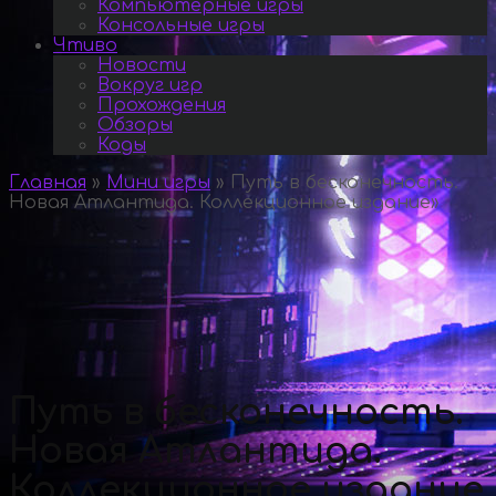
Компьютерные игры
Консольные игры
Чтиво
Новости
Вокруг игр
Прохождения
Обзоры
Коды
Главная
»
Мини игры
»
Путь в бесконечность.
Новая Атлантида. Коллекционное издание
»
Путь в бесконечность.
Новая Атлантида.
Коллекционное издание