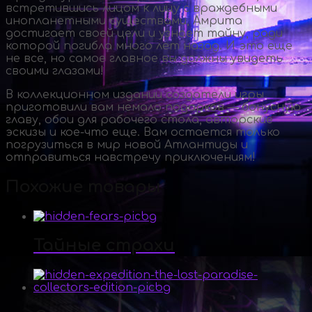
встретившись лицом к лицу с враждебными
инопланетными существами, Амрита
достигает своей цели и узнает тайну, ради
которой погибла много лет назад. И это еще
не все, но самое главное вы должны увидеть
своими глазами!
В коллекционном издании создатели игры
приготовили вам немало подарков — бонусную
главу, обои для рабочего стола, авторские
эскизы и
кое-что
еще. Вам остается только
погрузиться в мир новой Атлантиды и
отправиться навстречу приключениям!
Похожие товары
Тайные страхи