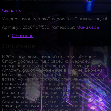
Скачать
Узнайте главную тайну погибшей цивилизации!
Артикул:
23d0f1a7f58a
Категория:
Мини игры
Описание
Описание
В 2015 году талантливый археолог Амрита
Стоун достигла пика своей карьеры: ей
предстоит исследовать руины легендарной
Атлантиды, обнаруженные в океане. Ее жених
Майкл, конструктор подводных сооружений,
возвел на месте раскопок стеклянный купол и
теперь Амрита готова добыть главную
ценность атлантов — амулет богини Беллоны!
Но все пошло не так, как намечено, и спустя 165
лет, воспряв ото сна в криогенной камере,
Амрита снова на пути к приключениям, и в
этот раз ее главной целью становится Марс.
Но от прошлого не избавиться, и оно еще даст