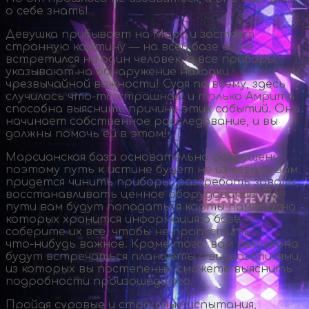
о себе знать!
Девушка прибывает на Марс и застает
странную картину — на всей базе ей не
встретился ни один человек, а все приборы
указывают на обнаружение находки
чрезвычайной важности! Судя по всему, здесь
случилось
что-то
страшное, и только Амрита
способна выяснить причину этих событий. Она
начинает собственное расследование, и вы
должны помочь ей в этом!
Марсианская база основательно разрушена,
поэтому путь к истине будет не из легких: вам
придется чинить приборы, разгребать завалы,
восстанавливать ценное оборудование. По
пути вам будут попадаться карты памяти, на
которых хранится информация о базе —
соберите их все, чтобы не пропустить
что-нибудь
важное. Кроме того, вам регулярно
будут встречаться планшеты с видеозаписями,
из которых вы постепенно сможете выяснить
подробности произошедшего.
Пройдя суровые и страшные испытания,