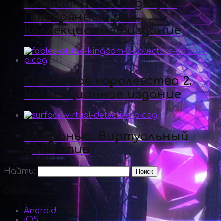
Секретная экспедиция.
Потерянный рай.
Коллекционное издание
Сказочное королевство 2.
Коллекционное издание
За гранью. Виртуальный
детектив
Найти:
Статьи
Android
iOS