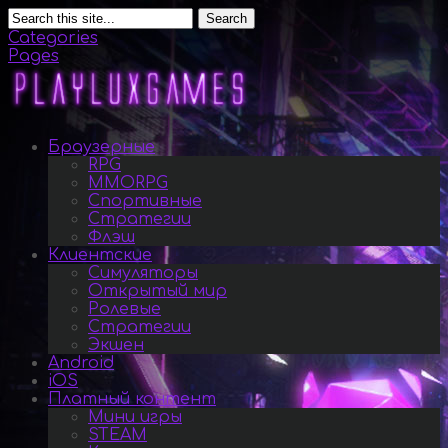
Search
Categories
Pages
Браузерные
RPG
MMORPG
Спортивные
Стратегии
Флэш
Клиентские
Симуляторы
Открытый мир
Ролевые
Стратегии
Экшен
Android
iOS
Платный контент
Мини игры
STEAM