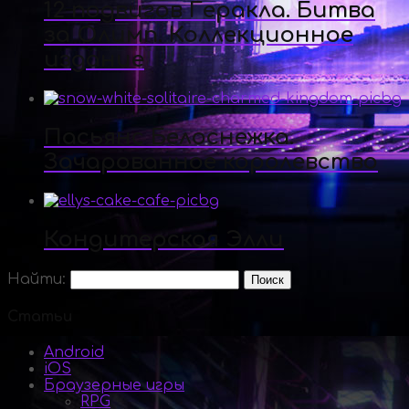
12 подвигов Геракла. Битва
за Олимп. Коллекционное
издание
Пасьянс Белоснежка.
Зачарованное королевство
Кондитерская Элли
Найти:
Статьи
Android
iOS
Браузерные игры
RPG