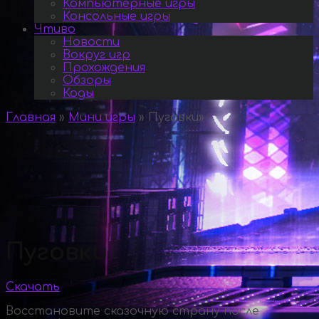
Компьютерные игры
Консольные игры
Чтиво
Новости
Вокруг игр
Прохождения
Обзоры
Коды
Главная
»
Мини игры
»
Пуговки
»
Пуговки
Скачать
Восстановите сказочную страну после