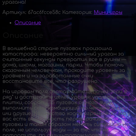
урагана!
Артикул:
67ac6fcce58c
Категория:
Мини игры
Описание
Описание
В волшебной стране пуговок произошла
катастрофа: невероятно сильный ураган за
считанные секунды превратил все в руины —
дома, школы, магазины, парки. Чтобы помочь
сказочным человечкам, проходите уровень за
уровнем и на заработанные очки
восстановите все, что разрушено.
На игровом поле составляйте цепочки "три в
ряд" и достигайте целей уровня: удалить все
плитки, собрать 15 пуговок одного вида,
выполнить семь комбинаций по четыре фишки
или другие. Количество ходов ограничено! Но у
вас есть возможность переворачивать
пуговки и таким образом менять ситуацию на
поле, не используя ходы — за те, что не
потратите, по результатам уровня вы