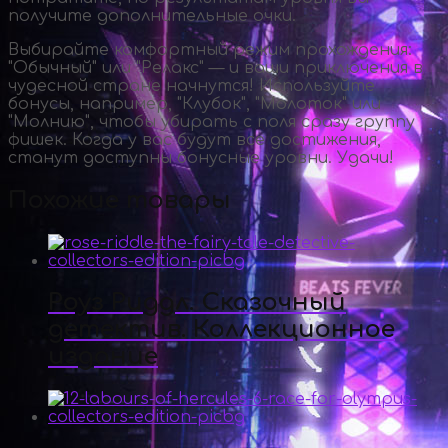
получите дополнительные очки.
Выбирайте комфортный режим прохождения:
"Обычный" или "Релакс" — и ваши приключения в
чудесной стране начнутся! Используйте
бонусы, например, "Клубок", "Молоток" или
"Молнию", чтобы убирать с поля сразу группу
фишек. Когда у вас будут все достижения,
станут доступны бонусные уровни. Удачи!
Похожие товары
Роуз Риддл. Сказочный
детектив. Коллекционное
издание