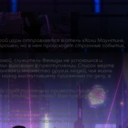
рой игры отправляется в отель «Холи Маунтин»,
брошен, но в нем происходят странные события,
окой, служитель Фемиды не успокоился и
тал виновным в преступлении. Список жертв
анток и множество других людей, чья жизнь
я назад выступавшему присяжным по делу, в
 мог самостоятельно привести приговоры в
ит за этими смертями? Вам предстоит
открытия и ужасные находки – на каждом шагу
во анимационных вставок и великолепная
можете прочувствовать происходящее каждой