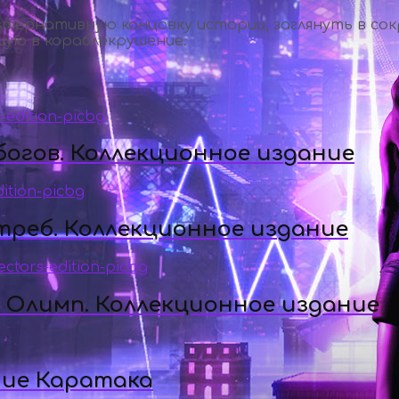
тернативную концовку истории, заглянуть в сок
шую в кораблекрушение.
огов. Коллекционное издание
треб. Коллекционное издание
а Олимп. Коллекционное издание
ние Каратака