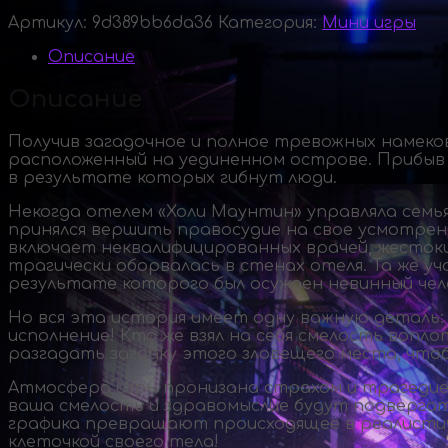
Артикул:
9d389bb6da36
Категория:
Мини игры
Описание
Описание
Получив загадочное и полное тревожных намеко
расположенный на уединенном острове. Прибыв 
в результате которых гибнут люди.
Некогда отелем «Холи Маунтин» управляла семья
принялся вершить правосудие на свое усмотрен
включает неквалифицированных врачей, жестоких
трагически оборвалась в стенах отеля. Та же у
результате которого был осужден невинный чел
Но вся эта история имеет одну важную деталь: 
исполнение! Кто же взял на себя смелость воп
разгадать загадку этого зловещего места, что
Атмосфера игры пронизана страхом и трагедией
ваша смелость и здравомыслие будут подверга
графика превращают происходящее в реалистич
клеточкой своего тела!