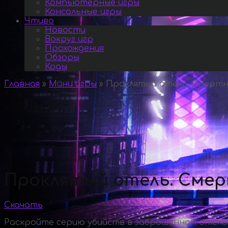
Компьютерные игры
Консольные игры
Чтиво
Новости
Вокруг игр
Прохождения
Обзоры
Коды
Главная
»
Мини игры
»
Проклятый отель. Смертны
Проклятый отель. Смер
Скачать
Раскройте серию убийств в заброшенном отеле