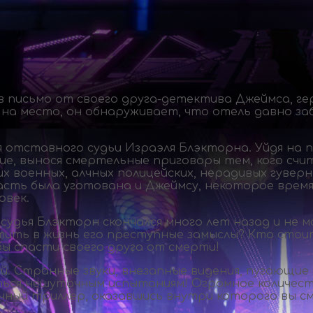
в письмо от своего
друга-детектива
Джеймса, ге
на место, он обнаруживает, что отель давно за
 отставного судьи Израэля Блэкторна. Уйдя на п
ие, вынося смертельные приговоры тем, кого счи
 военных, алчных полицейских, нерадивых гуверн
часть была уготована и Джеймсу, некоторое врем
овек.
судья Блэкторн скончался много лет назад и не
лотить в жизнь его преступные замыслы? Кто сто
бы спасти своего друга от смерти!
. Странные звуки, внезапные видения, пугающие 
ться нешуточным испытаниям! Огромное количест
ный триллер, оказавшись внутри которого вы с