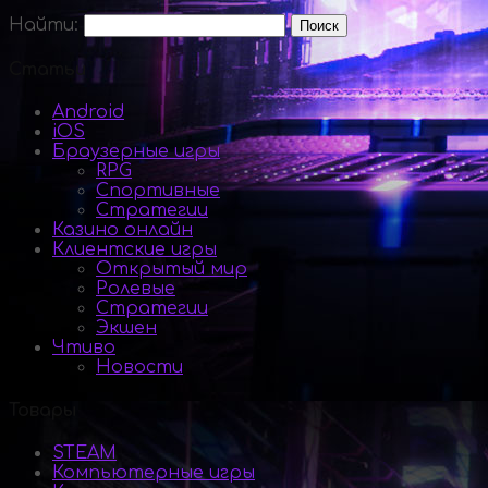
Найти:
Статьи
Android
iOS
Браузерные игры
RPG
Спортивные
Стратегии
Казино онлайн
Клиентские игры
Открытый мир
Ролевые
Стратегии
Экшен
Чтиво
Новости
Товары
STEAM
Компьютерные игры