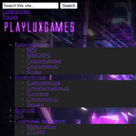
Search
Categories
Pages
Браузерные
RPG
MMORPG
Спортивные
Стратегии
Флэш
Клиентские
Симуляторы
Открытый мир
Ролевые
Стратегии
Экшен
Android
iOS
Платный контент
Мини игры
STEAM