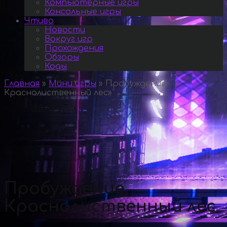
Компьютерные игры
Консольные игры
Чтиво
Новости
Вокруг игр
Прохождения
Обзоры
Коды
Главная
»
Мини игры
»
Пробуждение.
Краснолиственный лес
»
Пробуждение.
Краснолиственный лес