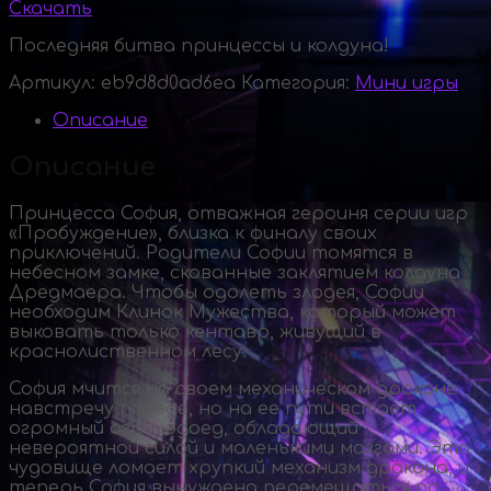
Скачать
Последняя битва принцессы и колдуна!
Артикул:
eb9d8d0ad6ea
Категория:
Мини игры
Описание
Описание
Принцесса София, отважная героиня серии игр
«Пробуждение», близка к финалу своих
приключений. Родители Софии томятся в
небесном замке, скованные заклятием колдуна
Дредмаера. Чтобы одолеть злодея, Софии
необходим Клинок Мужества, который может
выковать только кентавр, живущий в
краснолиственном лесу.
София мчится на своем механическом драконе
навстречу победе, но на ее пути встает
огромный
огр-людоед
, обладающий
невероятной силой и маленькими мозгами. Это
чудовище ломает хрупкий механизм дракона, и
теперь София вынуждена перемещаться по