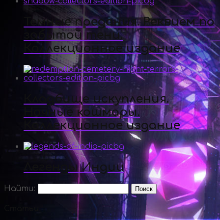
Темные предания. Реквием по
забытой тени.
Коллекционное издание
Кладбище искупления.
Ночные кошмары.
Коллекционное издание
Легенды Индии
Найти:
Статьи