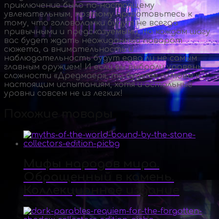
приключение было
по-настоящему
увлекательным, поэтому приготовьтесь к
тому, что головоломки будут не всегда
привычными и предсказуемыми, на каждом шагу
вас будет ждать неожиданный поворот
сюжета, а внимательность и
наблюдательность будут едва ли не самым
главным оружием! И если вы выбрали уровень
сложности «Дредмаер», то будьте готовы к
настоящим испытаниям, хотя и остальные
уровни совсем не из легких!
Похожие товары
Мифы народов мира.
Обращенный в камень.
Коллекционное издание