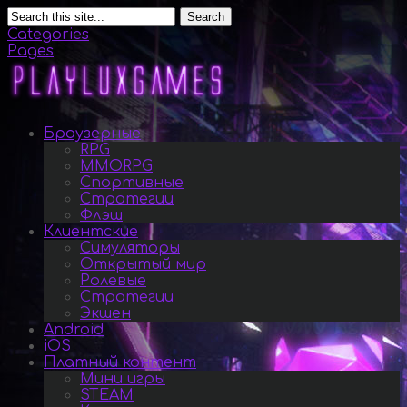
Search
Categories
Pages
Браузерные
RPG
MMORPG
Спортивные
Стратегии
Флэш
Клиентские
Симуляторы
Открытый мир
Ролевые
Стратегии
Экшен
Android
iOS
Платный контент
Мини игры
STEAM