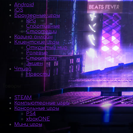
Android
iOS
Браузерные игры
RPG
Спортивные
Стратегии
Казино онлайн
Клиентские игры
Открытый мир
Ролевые
Стратегии
Экшен
Чтиво
Новости
Товары
STEAM
Компьютерные игры
Консольные игры
PS4
xboxONE
Мини игры