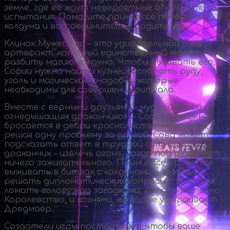
земле, где ее ждут невероятные опасности и
испытания. Помогите принцессе победить
колдуна и воссоединиться с родителями!
Клинок Мужества – это удивительной силы
артефакт, который единственный может
разбить магию колдуна. Чтобы выковать его,
Софии нужно найти кузнеца, собрать руду,
уголь и магические снадобья, которые
необходимы для совершения ритуала.
Вместе с верными друзьями – мудрой совой и
огнедышащим дракончиком – София отважно
бросается в дебри краснолиственного леса,
решая одну проблему за другой. Сова может
подсказать ответ в трудной ситуации, а
дракончик – извлечь огонь, когда под рукой нет
ничего зажигательного. Принцессе придется
выживать в битвах с колдунами и злодеями,
решать дипломатические вопросы с гномами,
ломать голову над загадками, которыми полно
Королевство, и кознями, которые устраивает
Дредмаер.
Создатели игры постарались, чтобы ваше