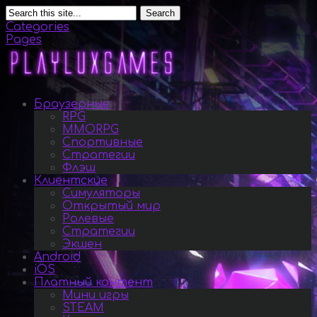
Search
Categories
Pages
Браузерные
RPG
MMORPG
Спортивные
Стратегии
Флэш
Клиентские
Симуляторы
Открытый мир
Ролевые
Стратегии
Экшен
Android
iOS
Платный контент
Мини игры
STEAM