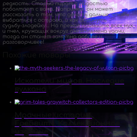
редкость. Старый пират с радостью
поболтает с вами. Например, он может
рассказать о том, что делать дальше, чтобы
выбраться с острова, и как обмануть
судьбу-злодейку
… Но прежде поймайте всех мух
и пчел, кружащих вокруг джентльмена удачи,
тогда он станет заметно добрее и
разговорчивее!
Похожие товары
Искатели мифов. Наследие
вулкана
Мрачные истории.
Грейвитч. Коллекционное
издание