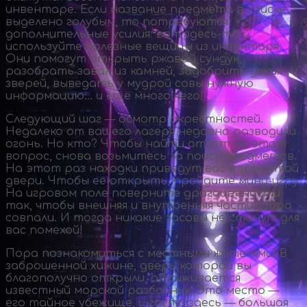
инвентаре. Если название предмета в списке
выделено голубым, то потребуются
дополнительные усилия: вот
здесь-то
и
используйте полезные вещицы из инвентаря.
Они помогут открыть ржавый сундук,
разобрать завал из камней, задобрить диких
зверей, выведать у мудрой совы нужную
информацию… и еще много чего!
Следующий шаг — осмотр окрестностей.
Недалеко от вашего лагеря недавно разводили
огонь. Но кто? Чтобы найти ответ на этот
вопрос, снова возьмитесь за поиск предметов.
На этот раз находки приведут вас к запертой
двери. Чтобы ее открыть, пройдите
мини-игру
.
На игровом поле поверните драгоценности
так, чтобы внешняя и внутренняя части узора
совпали. И тогда никакие засовы не станут для
вас помехой!
Пора познакомиться с местными жителями! В
заброшенной хижине, дверь которой вы
благополучно открыли, отсиживается
известный морской разбойник. Это место —
его тайное убежище, и гости здесь — большая