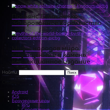
Пасьянс Белоснежка.
Зачарованное королевство
Мифы народов мира.
Обращенный в камень.
Коллекционное издание
Найти:
Статьи
Android
iOS
Браузерные игры
RPG
Спортивные