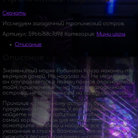
Скачать
Исследуем загадочный тропический остров.
Артикул:
59bb768c7d98
Категория:
Мини игры
Описание
Описание
Знаменитый моряк Робинзон Крузо
наконец-то
вернулся домой. Но надолго ли? Не медля и дня,
он отправляется в новое, полное опасностей и
тайн, приключение — на поиски загадочного
острова, не отмеченного ни на одной карте…
Причалив к странному острову, будьте
предельно осторожны. У его берегов вы
найдете немало разбитых кораблей, а это не
самый хороший знак для моряка! Внимательно
осмотрите обломки и найдите все предметы,
указанные в списке. Возможно,
кое-какие
находки
окажутся весьма полезными — оставьте их в