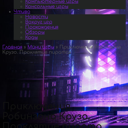
Компьютерные игры
Консольные игры
Чтиво
Новости
Вокруг игр
Прохождения
Обзоры
Коды
Главная
»
Мини игры
»
Приключения Робинзона
Крузо. Проклятие пирата
»
Приключения
Робинзона Крузо.
Проклятие пирата