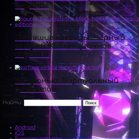
издание
Ожившие легенды. Черный
ястреб. Коллекционное
издание
За гранью. Виртуальный
детектив
Найти:
Статьи
Android
iOS
Браузерные игры