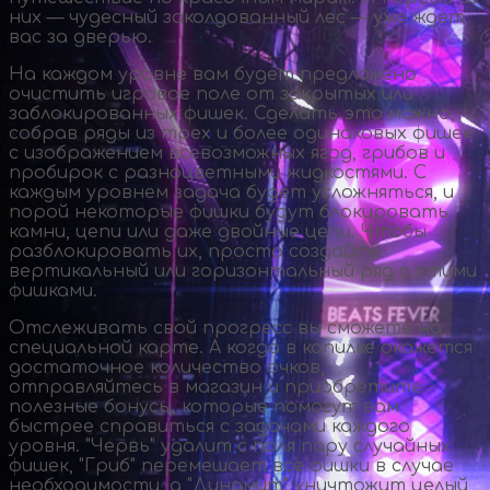
них — чудесный заколдованный лес — уже ждет
вас за дверью.
На каждом уровне вам будет предложено
очистить игровое поле от закрытых или
заблокированных фишек. Сделать это можно,
собрав ряды из трех и более одинаковых фишек
с изображением всевозможных ягод, грибов и
пробирок с разноцветными жидкостями. С
каждым уровнем задача будет усложняться, и
порой некоторые фишки будут блокировать
камни, цепи или даже двойные цепи. Чтобы
разблокировать их, просто создайте
вертикальный или горизонтальный ряд с этими
фишками.
Отслеживать свой прогресс вы сможете на
специальной карте. А когда в копилке окажется
достаточное количество очков,
отправляйтесь в магазин и приобретите
полезные бонусы, которые помогут вам
быстрее справиться с задачами каждого
уровня. "Червь" удалит с поля пару случайных
фишек, "Гриб" перемешает все фишки в случае
необходимости, а "Динамит" уничтожит целый