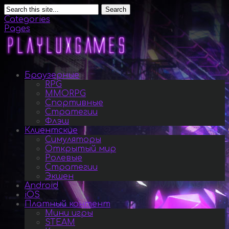
Search
Categories
Pages
Браузерные
RPG
MMORPG
Спортивные
Стратегии
Флэш
Клиентские
Симуляторы
Открытый мир
Ролевые
Стратегии
Экшен
Android
iOS
Платный контент
Мини игры
STEAM