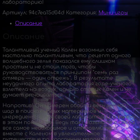
лабораторию!
Артикул:
94c7ea15d04d
Категория:
Мини игры
Описание
Описание
Талантливый ученый Кален возомнил себя
настолько талантливым, что рецепт одного
волшебного зелья показался ему слишком
простым и не стоил того, чтобы
руководствоваться принципом "семь раз
отмерь — один отрежь". В результате
неудачного опыта лаборатория
горе-ученого
взлетела на воздух, однако старик Кален и не
думает отчаиваться.
Напротив! Он намерен обойти весь земной
шар в поисках новых материалов и
ингредиентов для своей лаборатории, и вы ему
в этом поможете! Ведь так? Возьмите с собой
все самое необходимое и отправляйтесь
вместе с Каленом в увлекательное
путешествие по красочным мирам. И первый из