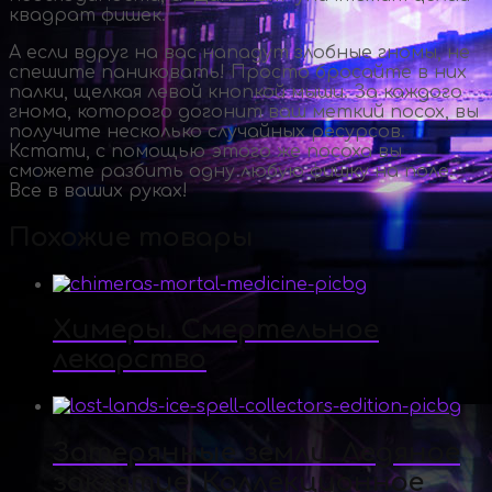
квадрат фишек.
А если вдруг на вас нападут злобные гномы, не
спешите паниковать! Просто бросайте в них
палки, щелкая левой кнопкой мыши. За каждого
гнома, которого догонит ваш меткий посох, вы
получите несколько случайных ресурсов.
Кстати, с помощью этого же посоха вы
сможете разбить одну любую фишку на поле.
Все в ваших руках!
Похожие товары
Химеры. Смертельное
лекарство
Затерянные земли. Ледяное
заклятие. Коллекционное