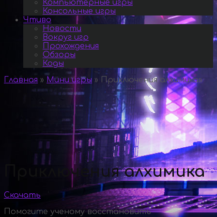
Компьютерные игры
Консольные игры
Чтиво
Новости
Вокруг игр
Прохождения
Обзоры
Коды
Главная
»
Мини игры
»
Приключения алхимика
»
Приключения алхимика
Скачать
Помогите ученому восстановить