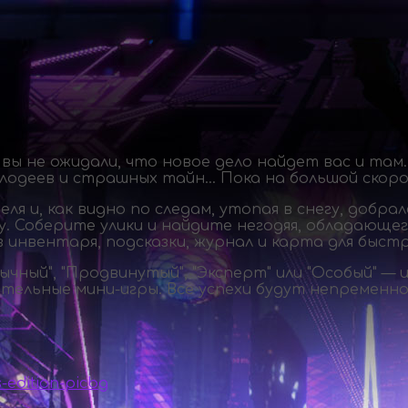
вы не ожидали, что новое дело найдет вас и там.
 злодеев и страшных тайн… Пока на большой скор
я и, как видно по следам, утопая в снегу, добра
у. Соберите улики и найдите негодяя, обладающ
инвентаря, подсказки, журнал и карта для быст
ный", "Продвинутый", "Эксперт" или "Особый" — 
кательные
мини-игры
. Все успехи будут непременн