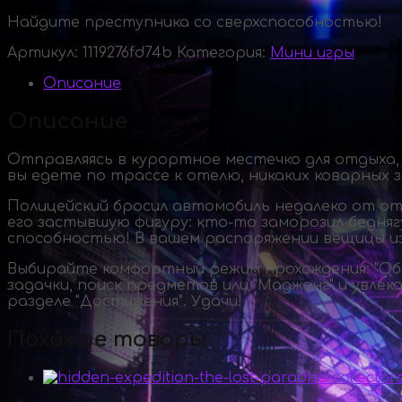
Найдите преступника со сверхспособностью!
Артикул:
1119276fd74b
Категория:
Мини игры
Описание
Описание
Отправляясь в курортное местечко для отдыха, 
вы едете по трассе к отелю, никаких коварных
Полицейский бросил автомобиль недалеко от отел
его застывшую фигуру:
кто-то
заморозил бедняг
способностью! В вашем распоряжении вещицы из 
Выбирайте комфортный режим прохождения: "Обыч
задачки, поиск предметов или "Маджонг" и увле
разделе "Достижения". Удачи!
Похожие товары