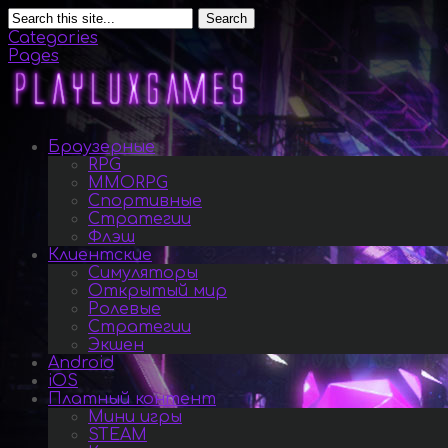
Search
Categories
Pages
Браузерные
RPG
MMORPG
Спортивные
Стратегии
Флэш
Клиентские
Симуляторы
Открытый мир
Ролевые
Стратегии
Экшен
Android
iOS
Платный контент
Мини игры
STEAM