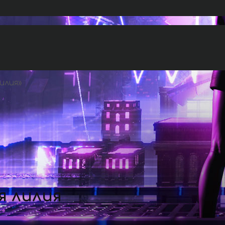
илия
»
я лилия