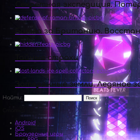
Секретная экспедиция. Поте
Битва за Британию. Восста
Тайные страхи
Затерянные земли. Ледяное з
Найти:
Статьи
Android
iOS
Браузерные игры
RPG