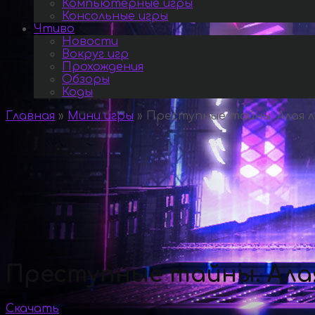
Компьютерные игры
Консольные игры
Чтиво
Новости
Вокруг игр
Прохождения
Обзоры
Коды
Главная
»
Мини игры
»
Преступные тайны. Алая л
Преступные тайны. Ала
Скачать