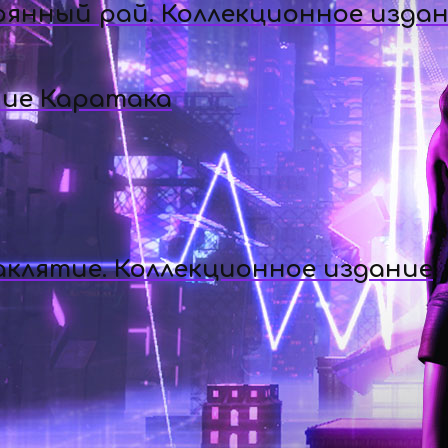
рянный рай. Коллекционное изда
ние Каратака
аклятие. Коллекционное издание