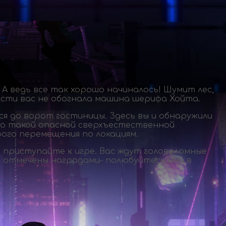
 А ведь все так хорошо начиналось! Шумит лес,
ости вас не обогнала машина шерифа Хойта.
лся до ворот гостиницы. Здесь вы и обнаружили
его такой опасной сверхъестественной
рого перемещения по локациям.
и приступайте к игре. Вас ждут головоломные
о отмечены наградами- полюбуйтесь ими в