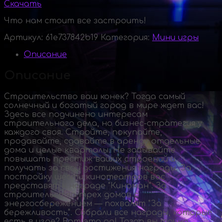
Скачать
Что нам стоит все застроить!
Артикул:
61e737842b19
Категория:
Мини игры
Описание
Описание
Строительство ваш конек? Тогда самый
солнечный и богатый город в мире ждет вас!
Здесь все подчинено интересам
строительного дела, но
бизнес-стратегия
у
каждого своя. Стройте, покупайте,
продавайте, сдавайте в аренду отдельные
дома и целые кварталы. Не забывайте
повышать престиж ваших строений и
получать за свои достижения награды. За
постройку шести кинотеатров вас
представят к награде "Киноман". За
строительство трех домов с
энергосбережением — похвалят "За
бережливость". Собрали все награды, которые
есть в игре? Вот это да! Тогда вы точно