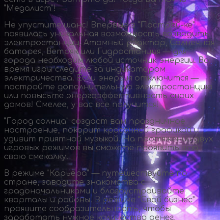
"Медалист"!
Не упустите шанс! Впервые в "
Построй-ке
"
появилась уникальная возможность возводить
электростанции. Атомный реактор, Солнечная
батарея, Ветряк или Гидростанция — для
города необходим любой источник энергии. Во
время игры следите за индикатором
электричества. Если энергия отключится —
постройте дополнительную электростанцию
или повысьте энергоэффективность своих
домов! Смелее, у вас все получится!
"Город солнца" создаст вам праздничное
настроение, покорит красочной графикой и
удивит приятной музыкой. На протяжении двух
игровых режимов вы сможете проявить всю
свою смекалку.
В режиме "Карьера" — путешествуйте по
стране, заводите знакомства с
градоначальниками и благоустраивайте
кварталы и районы. В режиме "Свой бизнес"
проявите сообразительность, чтобы
заработать нужное количество денег,