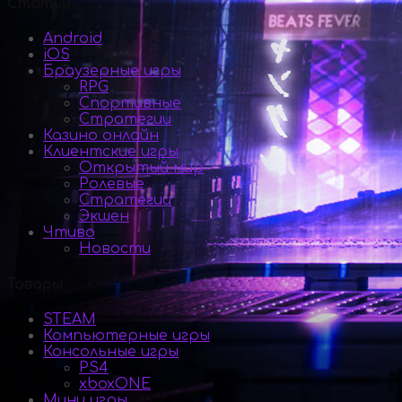
Статьи
Android
iOS
Браузерные игры
RPG
Спортивные
Стратегии
Казино онлайн
Клиентские игры
Открытый мир
Ролевые
Стратегии
Экшен
Чтиво
Новости
Товары
STEAM
Компьютерные игры
Консольные игры
PS4
xboxONE
Мини игры