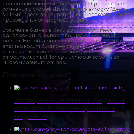
потратив минимум времени. Отбросьте все
сомнения и скорее загляните во вкладку "Деньги
& Цели", здесь вы узнаете, что необходимо для
прохождения очередного уровня.
Возьмите бизнес в свои руки и научитесь
одновременно выполнять несколько видов
работ. Не забывайте ставить новые рекорды,
это позволит быстрее перейти на более
интересные уровени. Словом, успехов в
строительстве! Теперь история города во
многом зависит от вас!
Похожие товары
Затерянные земли. Ледяное
заклятие. Коллекционное
издание