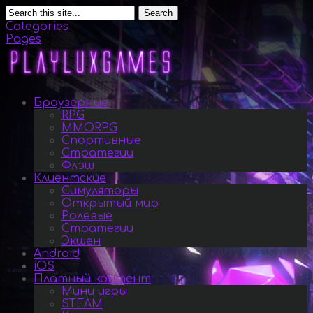
Search
Categories
Pages
Браузерные
RPG
MMORPG
Спортивные
Стратегии
Флэш
Клиентские
Симуляторы
Открытый мир
Ролевые
Стратегии
Экшен
Android
iOS
Платный контент
Мини игры
STEAM