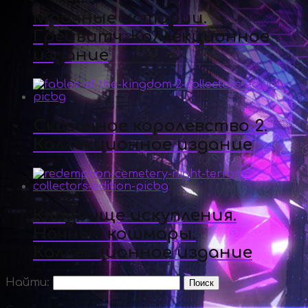
Мрачные истории.
Грейвитч. Коллекционное
издание
Сказочное королевство 2.
Коллекционное издание
Кладбище искупления.
Ночные кошмары.
Коллекционное издание
Найти: