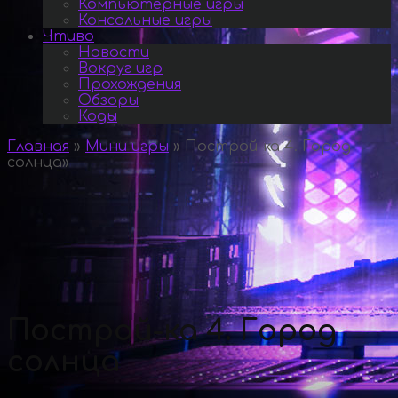
Компьютерные игры
Консольные игры
Чтиво
Новости
Вокруг игр
Прохождения
Обзоры
Коды
Главная
»
Мини игры
»
Построй-ка 4. Город
солнца
»
Построй-ка 4. Город
солнца