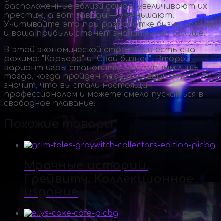
расположенные вблизи домов, увеличивают их
престиж, а вот заводы — уменьшают.
Учитывайте это при разработке
бизнес-плана
,
и ваша прибыль станет значительно больше!
В этой экономической стратегии есть два
режима: "Карьера" и "Свой бизнес". Второй
вариант игры становится доступным лишь
тогда, когда пройден первый — ведь это
значит, что вы стали настоящим
профессионалом и можете смело пускаться в
свободное плавание!
Похожие товары
Мрачные истории.
Грейвитч. Коллекционное
издание