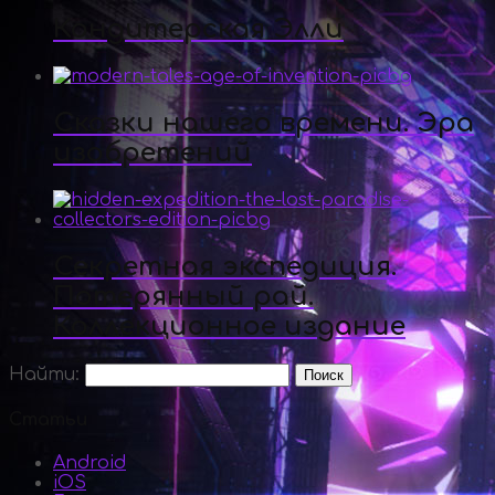
Кондитерская Элли
Сказки нашего времени. Эра
изобретений
Секретная экспедиция.
Потерянный рай.
Коллекционное издание
Найти:
Статьи
Android
iOS