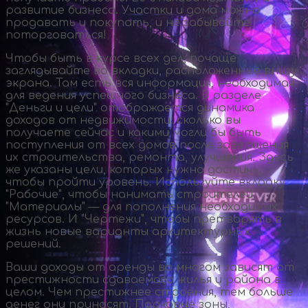
развитие бизнеса. Участки и дома можно
продавать и покупать, и не забывайте
поторговаться!
Чтобы быть в курсе всех дел, почаще
заглядывайте во вкладки, расположенные внизу
экрана. Там есть вся информация, необходимая
для ведения успешного бизнеса. В разделе
"Деньги и цели" отображается динамика
доходов от недвижимости: сколько вы
получаете сейчас и какими могли бы быть
поступления от всех домов после завершения
их строительства, ремонта, улучшения. Здесь
же указаны цели, которых нужно достичь,
чтобы пройти уровень. Используйте вкладку
"Рабочие", чтобы нанимать строителей.
"Материалы" — для пополнения необходимых
ресурсов. И "Чертежи", чтобы претворять в
жизнь новые варианты архитектурных
решений.
Ваши доходы от аренды во многом зависят от
престижности сдаваемого жилья и района в
целом. Чем престижнее строения, тем больше
денег они приносят. Парковые зоны,