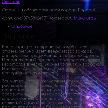
Скачать
Строим и облагораживаем города Европы!
Артикул:
107d5802e951
Категория:
Мини игры
Описание
Описание
Ваша карьера в строительном бизнесе
стремительно идет вверх: масса заказов,
интересных предложений и выгодных сделок.
Приоритетный проект — обустройство жилых
кварталов в нескольких европейских городках.
Начнем с Доннингема в Англии: вас с
нетерпением там ждут!
Займитесь строительством новых домов и
реставрацией старых. Ветхое жилье можно
отремонтировать или улучшить: покрасить,
добавить элементы комфорта. Конечно,
строительные работы требуют немалых
вложений. Сдавайте недвижимость в аренду и
получайте прибыль. Ее с лихвой хватит на