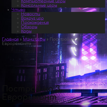
Компьютерные игры
Консольные игры
Чтиво
Новости
Вокруг игр
Прохождения
Обзоры
Коды
Главная
»
Мини игры
»
Построй-ка 3.
Евроремонт
»
Построй-ка 3.
Евроремонт