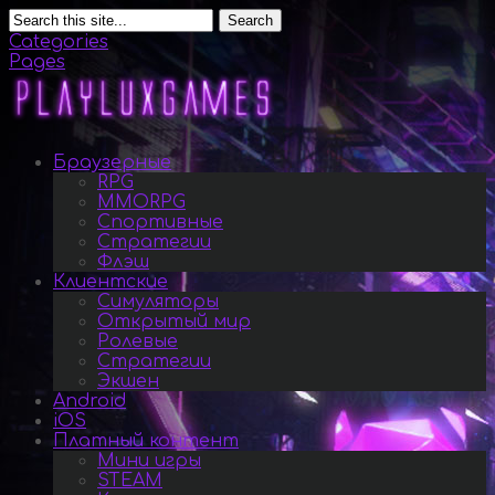
Search
Categories
Pages
Браузерные
RPG
MMORPG
Спортивные
Стратегии
Флэш
Клиентские
Симуляторы
Открытый мир
Ролевые
Стратегии
Экшен
Android
iOS
Платный контент
Мини игры
STEAM