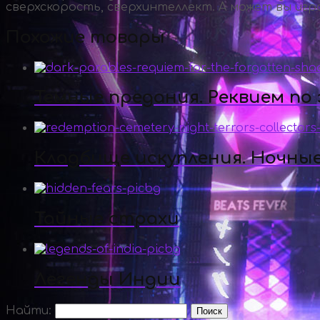
сверхскорость, сверхинтеллект. А может вы игр
Похожие товары
Темные предания. Реквием по
Кладбище искупления. Ночны
Тайные страхи
Легенды Индии
Найти: