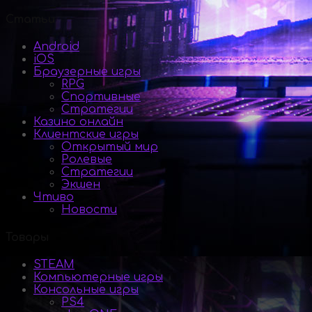
Статьи
Android
iOS
Браузерные игры
RPG
Спортивные
Стратегии
Казино онлайн
Клиентские игры
Открытый мир
Ролевые
Стратегии
Экшен
Чтиво
Новости
Товары
STEAM
Компьютерные игры
Консольные игры
PS4