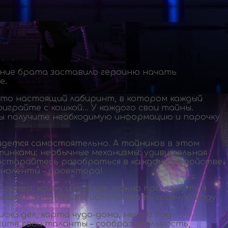
ение брата заставило героиню начать
е.
– это настоящий лабиринт, в котором каждый
оиграйте с кошкой… У каждого свои тайны.
 вы получите необходимую информацию и парочку
дется самостоятельно. А тайников в этом
тинками; необычные механизмы: удивительная
 Постарайтесь разобраться в каждом устройстве
иноленты – проектора!
ример, кошку и магнит, можно проникнуть в
азкой, попробуйте использовать горячую воду.
писка дел, карта
чудо-дома
, место под
ажите свои таланты – сообразительность,