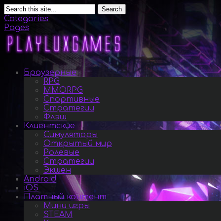
Search
Categories
Pages
Браузерные
RPG
MMORPG
Спортивные
Стратегии
Флэш
Клиентские
Симуляторы
Открытый мир
Ролевые
Стратегии
Экшен
Android
iOS
Платный контент
Мини игры
STEAM