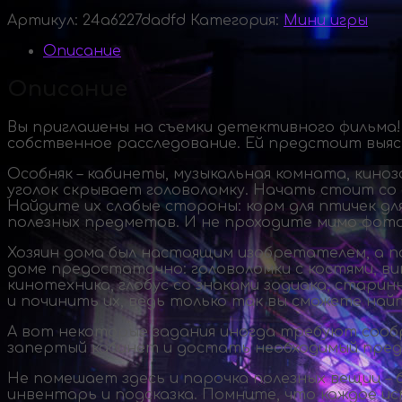
Артикул:
24a6227dadfd
Категория:
Мини игры
Описание
Описание
Вы приглашены на съемки детективного фильма!
собственное расследование. Ей предстоит выяс
Особняк – кабинеты, музыкальная комната, кино
уголок скрывает головоломку. Начать стоит со 
Найдите их слабые стороны: корм для птичек дл
полезных предметов. И не проходите мимо фото
Хозяин дома был настоящим изобретателем, а 
доме предостаточно: головоломки с костями, в
кинотехника, глобус со знаками зодиака, стар
и починить их, ведь только так вы сможете на
А вот некоторые задания иногда требуют сообр
запертый кабинет и достать необходимый предм
Не помешает здесь и парочка полезных вещиц – б
инвентарь и подсказка. Помните, что каждое и