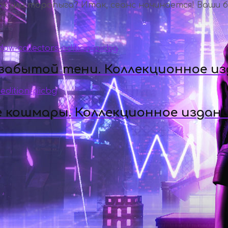
ок или торопыга? Итак, сеанс начинается! Ваши 
 забытой тени. Коллекционное и
е кошмары. Коллекционное издан