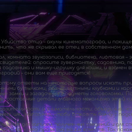
 Убийство отца – акулы кинематографа, и похищ
нить, что же скрывал ее отец в собственном дом
зал, комната звукозаписи, библиотека, лифтовая 
свидетелей: опросите гувернантку, садовника, п
я садовника и
мышку-игрушку
для кошки, и взамен
графий – они вам еще пригодятся!
потому ответы на некоторые вопросы искать при
инными бутылками, разноцветными клубками и кар
инные замки и загадочные предметы головоломки.
йти составные детали главного механизма этой к
азительности и внимательности: объединив, нап
ет, или, например, чтобы открыть банку с подск
локнот для записей, полученных сведений и для с
спытание – это проверка ваших качеств. Так пок