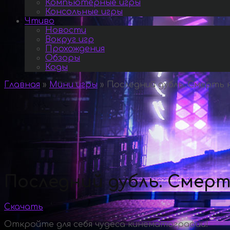
Компьютерные игры
Консольные игры
Чтиво
Новости
Вокруг игр
Прохождения
Обзоры
Коды
Главная
»
Мини игры
»
Последний дубль. Смерть н
Последний дубль. Смерт
Скачать
Откройте для себя чудеса кинематографии!