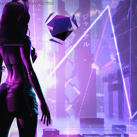
билеты, пожалуйста!
здание
ие