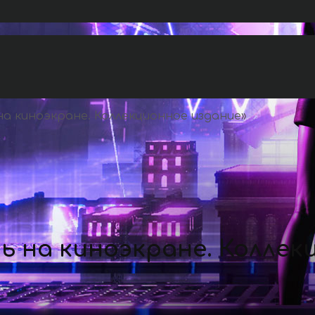
а киноэкране. Коллекционное издание
»
ь на киноэкране. Коллек