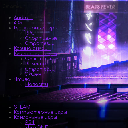
Статьи
Android
iOS
Браузерные игры
RPG
Спортивные
Стратегии
Казино онлайн
Клиентские игры
Открытый мир
Ролевые
Стратегии
Экшен
Чтиво
Новости
Товары
STEAM
Компьютерные игры
Консольные игры
PS4
xboxONE