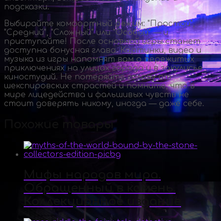
подсказки.
Выбирайте комфортный режим: "Простой",
"Средний", "Сложный" или "Особый" — и
приступайте! После основной игры станет
доступна бонусная глава. Картинки, видео и
музыка из игры напомнят вам о пережитых
приключениях на улицах города и в закулисье
киностудий. Не потеряйте голову от
шекспировских страстей и помните, что в
мире лицедейства и фальшивых чувств не
стоит доверять никому, иногда — даже себе.
Похожие товары
Мифы народов мира.
Обращенный в камень.
Коллекционное издание