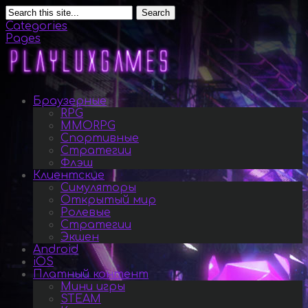
Search
Categories
Pages
Браузерные
RPG
MMORPG
Спортивные
Стратегии
Флэш
Клиентские
Симуляторы
Открытый мир
Ролевые
Стратегии
Экшен
Android
iOS
Платный контент
Мини игры
STEAM