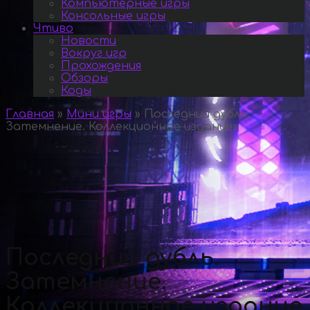
Компьютерные игры
Консольные игры
Чтиво
Новости
Вокруг игр
Прохождения
Обзоры
Коды
Главная
»
Мини игры
»
Последний дубль.
Затемнение. Коллекционное издание
»
Последний дубль.
Затемнение.
Коллекционное издание