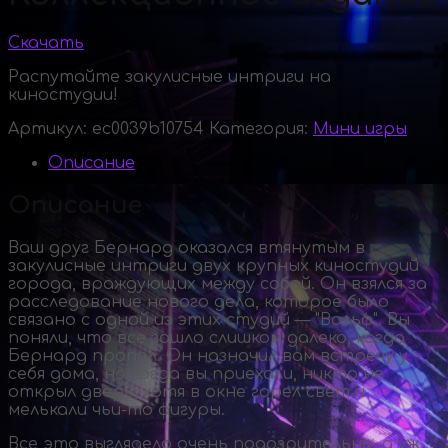
Скачать
Распутайте закулисные интриги на
киностудии!
Артикул:
ec0039b10754
Категория:
Мини игры
Описание
Описание
Ваш друг Бернард оказался втянутым в
закулисные интриги двух крупных киностудий
города, враждующих между собой. Он взялся за
расследование нового дела, которое было
связано с одной из этих студий — "Вольф". Вы
поняли, что все зашло слишком далеко, когда
Бернард пропал. Он назначил вам встречу у
себя дома, но когда вы приехали, никто не
открыл дверь, хотя в окне горел свет и
мелькали
чьи-то
фигуры.
Все это выглядело очень подозрительно, а уж