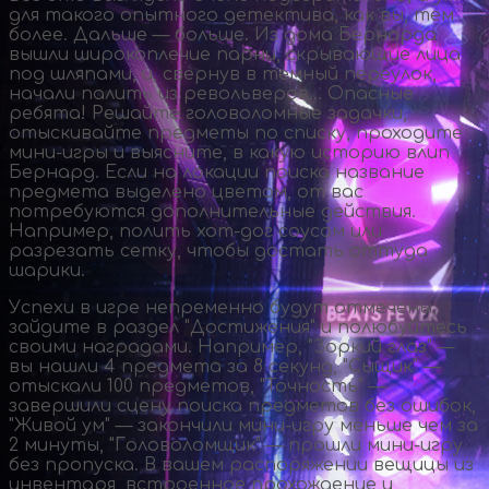
для такого опытного детектива, как вы, тем
более. Дальше — больше. Из дома Бернарда
вышли широкоплечие парни, скрывающие лица
под шляпами, и, свернув в темный переулок,
начали палить из револьверов… Опасные
ребята! Решайте головоломные задачки,
отыскивайте предметы по списку, проходите
мини-игры
и выясните, в какую историю влип
Бернард. Если на локации поиска название
предмета выделено цветом, от вас
потребуются дополнительные действия.
Например, полить
хот-дог
соусом или
разрезать сетку, чтобы достать оттуда
шарики.
Успехи в игре непременно будут отмечены,
зайдите в раздел "Достижения" и полюбуйтесь
своими наградами. Например, "Зоркий глаз" —
вы нашли 4 предмета за 8 секунд, "Сыщик" —
отыскали 100 предметов, "Точность" —
завершили сцену поиска предметов без ошибок,
"Живой ум" — закончили
мини-игру
меньше чем за
2 минуты, "Головоломщик" — прошли
мини-игру
без пропуска. В вашем распоряжении вещицы из
инвентаря, встроенное прохождение и