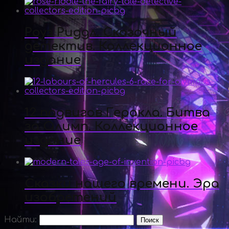
Роуз Риддл. Сказочный
детектив. Коллекционное
издание
12 подвигов Геракла. Битва
за Олимп. Коллекционное
издание
Сказки нашего времени. Эра
изобретений
Найти: