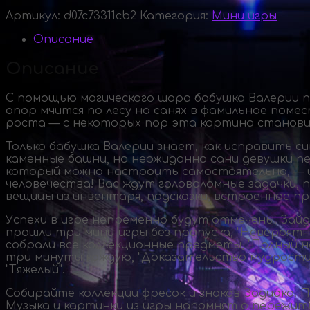
Артикул:
d07c73311cb2
Категория:
Мини игры
Описание
Описание
С помощью магического шара бабушка Валерии по
опор мчится по лесу на санях в фамильное поме
роста — с некоторых пор эта картина становит
Только бабушка Валерии знает, как исправить си
каменные башни, но неожиданно сани девушки пе
который можно настроить самостоятельно, — и 
человечества! Вас ждут головоломные задачки,
вещицы из инвентаря, подсказки, встроенное п
Успехи в игре непременно будут отмечены. Зайд
прошли три
мини-игры
без пропуска, "Невероятн
собрали все коллекционные предметы, "Полный н
три минуты каждую, "Доказательство мудрости" 
"Тяжелый".
Собирайте коллекции фресок и знаков Зодиака. 
Музыка и картинки из игры напомнят о пережиты