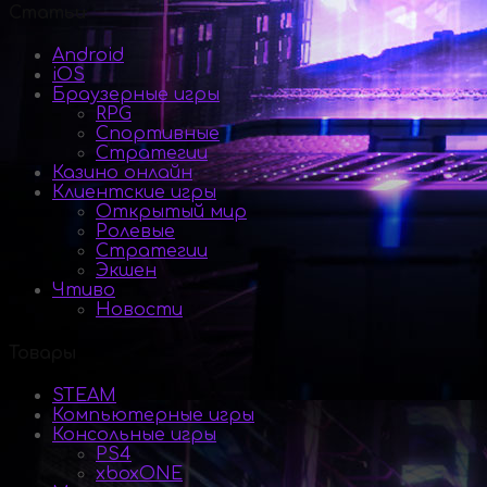
Статьи
Android
iOS
Браузерные игры
RPG
Спортивные
Стратегии
Казино онлайн
Клиентские игры
Открытый мир
Ролевые
Стратегии
Экшен
Чтиво
Новости
Товары
STEAM
Компьютерные игры
Консольные игры
PS4
xboxONE