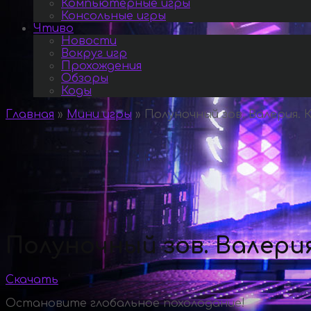
Компьютерные игры
Консольные игры
Чтиво
Новости
Вокруг игр
Прохождения
Обзоры
Коды
Главная
»
Мини игры
»
Полуночный зов. Валерия. 
Полуночный зов. Валери
Скачать
Остановите глобальное похолодание!