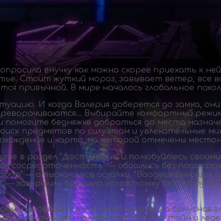
просила внучку как можно скорее приехать к ней
стье. Стоит жуткий мороз, завывает ветер, все в
ся привычной. В мире началось глобальное похол
туацию. И когда Валерия доберется до замка, он
реворачиваются… Выбирайте комфортный режим: "П
помогите бедняжке добраться до места назначени
 поиск предметов по силуэтам и увлекательные
ми
рохождение и карта, на которой отмечены местон
ите в раздел "Достижения" и полюбуйтесь своими 
ая сосредоточенность" — обошлись без подсказо
абор" — отыскали все осколки, "Воодушевляющая 
— завершили большую головоломку без пропуска,
После основной игры станет доступна бонусная гл
х приключениях, полных мистических тайн и леде