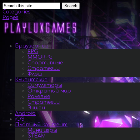
Search
Categories
Pages
Браузерные
RPG
MMORPG
Спортивные
Стратегии
Флэш
Клиентские
Симуляторы
Открытый мир
Ролевые
Стратегии
Экшен
Android
iOS
Платный контент
Мини игры
STEAM