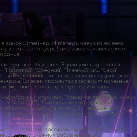
 в замок Штейнер. И теперь девушка во весь
округ занесено сугробами выше человеческого
одание.
и смогут все обсудить. Вдали уже виднеются
ростой", "Средний", "Тяжелый" или "Свой",
я. Ведь сейчас от этого зависит судьба всего
ни-игры
. Со всем справиться помогут полезные
ахождение игрока и доступные локации.
наградами. Например, "Завидная смекалка" — вы
к на пяти СПП, "Охотник за сокровищами" —
стойкость" — прошли пять СПП меньше чем за
 "Истинное величие" — прошли игру в режиме
ава — история, рассказанная бабушкой Валерии.
нящих душу снежных пейзажей. Удачи!