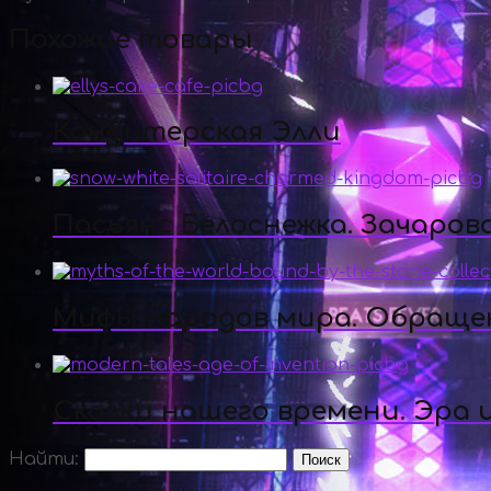
Похожие товары
Кондитерская Элли
Пасьянс Белоснежка. Зачаров
Мифы народов мира. Обращен
Сказки нашего времени. Эра
Найти: