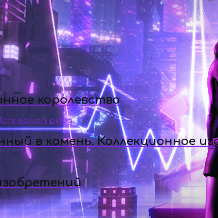
анное королевство
ный в камень. Коллекционное из
 изобретений