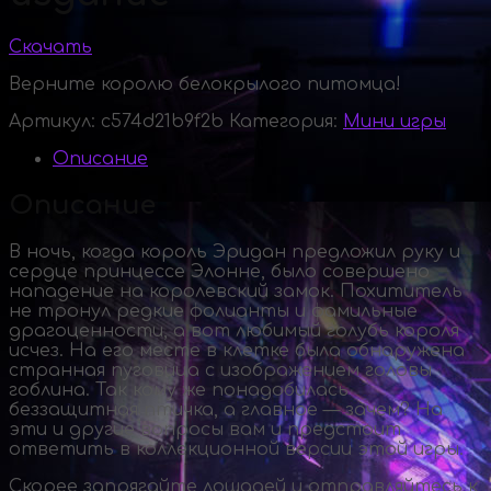
Скачать
Верните королю белокрылого питомца!
Артикул:
c574d21b9f2b
Категория:
Мини игры
Описание
Описание
В ночь, когда король Эридан предложил руку и
сердце принцессе Элонне, было совершено
нападение на королевский замок. Похититель
не тронул редкие фолианты и фамильные
драгоценности, а вот любимый голубь короля
исчез. На его месте в клетке была обнаружена
странная пуговица с изображением головы
гоблина. Так кому же понадобилась
беззащитная птичка, а главное — зачем? На
эти и другие вопросы вам и предстоит
ответить в коллекционной версии этой игры.
Скорее запрягайте лошадей и отправляйтесь к