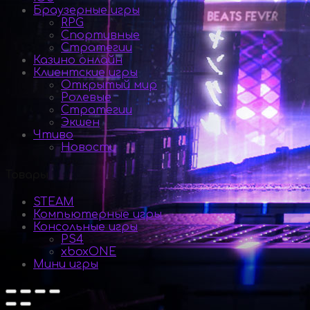
Браузерные игры
RPG
Спортивные
Стратегии
Казино онлайн
Клиентские игры
Открытый мир
Ролевые
Стратегии
Экшен
Чтиво
Новости
Товары
STEAM
Компьютерные игры
Консольные игры
PS4
xboxONE
Мини игры