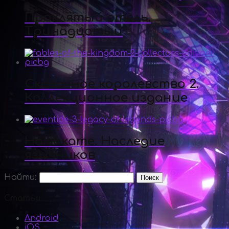
Проклятый отель.
Тринадцатый
Сказочное королевство 2.
Коллекционное издание
На закате. Наследие
язычников
Найти:
Статьи
Android
iOS