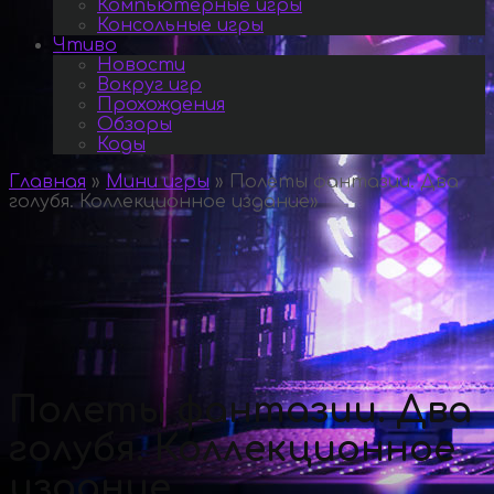
Компьютерные игры
Консольные игры
Чтиво
Новости
Вокруг игр
Прохождения
Обзоры
Коды
Главная
»
Мини игры
»
Полеты фантазии. Два
голубя. Коллекционное издание
»
Полеты фантазии. Два
голубя. Коллекционное
издание