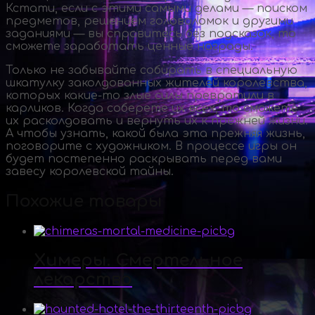
Кстати, если с этими самыми делами — поиском
предметов, решением головоломок и другими
заданиями — вы справитесь без подсказок, то
сможете заработать ценные награды.
Только не забывайте собирать в специальную
шкатулку заколдованных жителей королевства,
которых
какие-то
злые силы превратили в
карликов. Когда соберете их всех, то сможете
их расколдовать и вернуть их к прежней жизни.
А чтобы узнать, какой была эта прежняя жизнь,
поговорите с художником. В процессе игры он
будет постепенно раскрывать перед вами
завесу королевской тайны.
Похожие товары
Химеры. Смертельное
лекарство