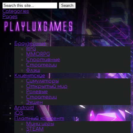
Search
Categories
Pages
Браузерные
RPG
MMORPG
Спортивные
Стратегии
Флэш
Клиентские
Симуляторы
Открытый мир
Ролевые
Стратегии
Экшен
Android
iOS
Платный контент
Мини игры
STEAM