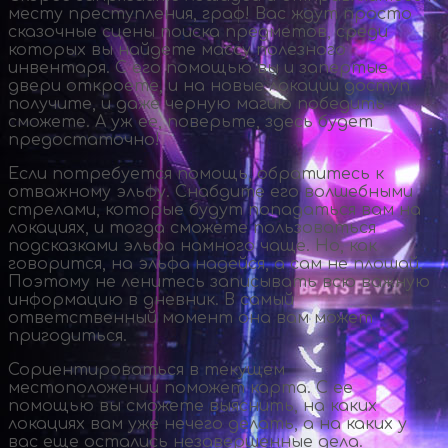
месту преступления, граф! Вас ждут просто
сказочные сцены поиска предметов, среди
которых вы найдете массу полезного
инвентаря. С его помощью вы и запертые
двери откроете, и на новые локации доступ
получите, и даже черную магию победить
сможете. А уж ее, поверьте, здесь будет
предостаточно!
Если потребуется помощь, обратитесь к
отважному эльфу. Снабдите его волшебными
стрелами, которые будут попадаться вам на
локациях, и тогда сможете пользоваться
подсказками эльфа намного чаще. Но, как
говорится, на эльфа надейся, а сам не плошай.
Поэтому не ленитесь записывать всю важную
информацию в дневник. В самый
ответственный момент она вам может
пригодиться.
Сориентироваться в текущем
местоположении поможет карта. С ее
помощью вы сможете выяснить, на каких
локациях вам уже нечего делать, а на каких у
вас еще остались незавершенные дела.