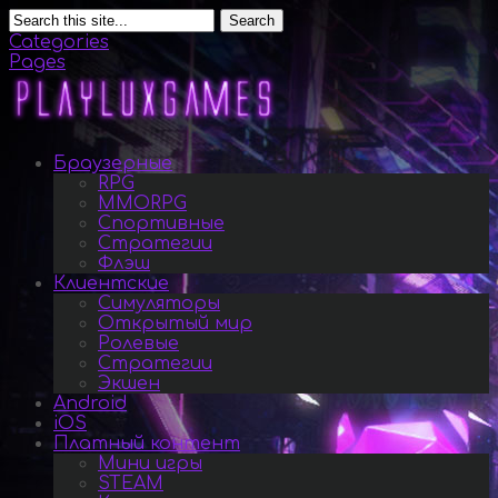
Search
Categories
Pages
Браузерные
RPG
MMORPG
Спортивные
Стратегии
Флэш
Клиентские
Симуляторы
Открытый мир
Ролевые
Стратегии
Экшен
Android
iOS
Платный контент
Мини игры
STEAM