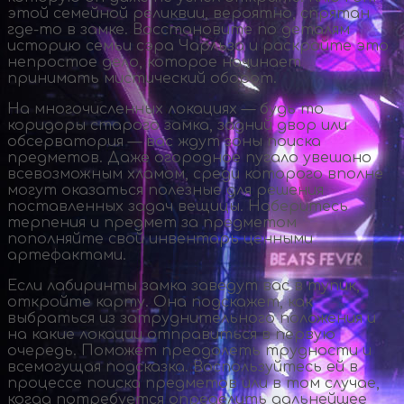
этой семейной реликвии, вероятно, спрятан
где-то
в замке. Восстановите по деталям
историю семьи сэра Чарльза и раскройте это
непростое дело, которое начинает
принимать мистический оборот.
На многочисленных локациях — будь то
коридоры старого замка, задний двор или
обсерватория — вас ждут зоны поиска
предметов. Даже огородное пугало увешано
всевозможным хламом, среди которого вполне
могут оказаться полезные для решения
поставленных задач вещицы. Наберитесь
терпения и предмет за предметом
пополняйте свой инвентарь ценными
артефактами.
Если лабиринты замка заведут вас в тупик,
откройте карту. Она подскажет, как
выбраться из затруднительного положения и
на какие локации отправиться в первую
очередь. Поможет преодолеть трудности и
всемогущая подсказка. Воспользуйтесь ей в
процессе поиска предметов или в том случае,
когда потребуется определить дальнейшее