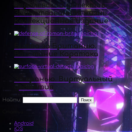
Королевский детектив.
Заимствованная жизнь.
Коллекционное издание
Битва за Британию.
Восстание Каратака
За гранью. Виртуальный
детектив
Найти:
Статьи
Android
iOS