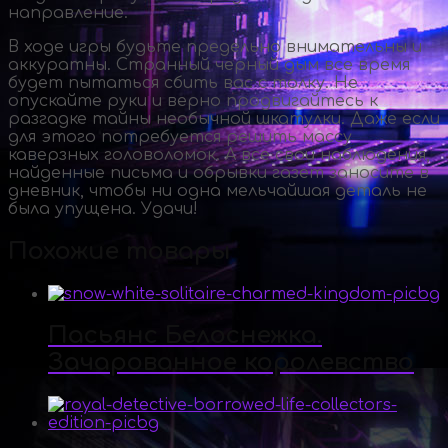
направление.
В ходе игры будьте предельно внимательны и
аккуратны. Странный черный дым все время
будет пытаться сбить вас с толку. Не
опускайте руки и верно продвигайтесь к
разгадке тайны необычной шкатулки. Даже если
для этого потребуется решить массу
каверзных головоломок. А все свои наблюдения,
найденные письма и обрывки газет заносите в
дневник, чтобы ни одна мельчайшая деталь не
была упущена. Удачи!
Похожие товары
Пасьянс Белоснежка.
Зачарованное королевство