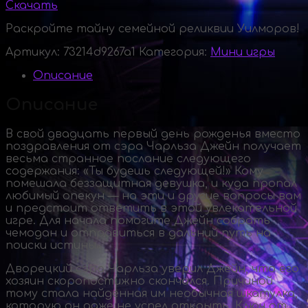
Скачать
Раскройте тайну семейной реликвии Уилморов!
Артикул:
73214d9267a1
Категория:
Мини игры
Описание
Описание
В свой двадцать первый день рожденья вместо
поздравления от сэра Чарльза Джейн получает
весьма странное послание следующего
содержания: «Ты будешь следующей!» Кому
помешала беззащитная девушка, и куда пропал
любимый опекун — на эти и другие вопросы вам
и предстоит ответить в этой увлекательной
игре. Для начала помогите Джейн собрать
чемодан и отправиться в дальний путь на
поиски истины.
Дворецкий сэра Чарльза уверил Джейн, что его
хозяин скоропостижно скончался. Причиной
тому стала найденная им необычная шкатулка,
которую он даже не успел открыть. Ключ от