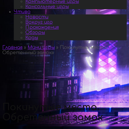
Компьютерные игры
Консольные игры
Чтиво
Новости
Вокруг игр
Прохождения
Обзоры
Коды
Главная
»
Мини игры
»
Покинутые места.
Обретенный замок
»
Покинутые места.
Обретенный замок