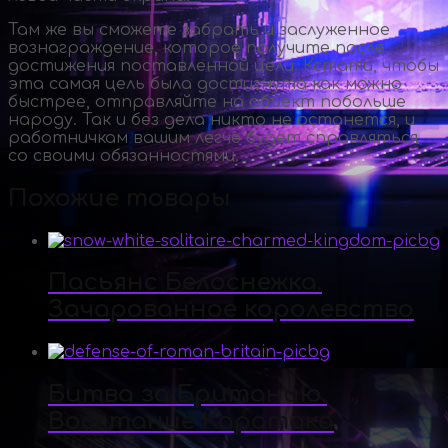
Там же вы сможете забрать и заслуженное
вознаграждение, которое получите после
достижения поставленной цели. Кстати, чтобы
эта самая цель была достигнута как можно
быстрее, отправляйте на объект побольше
народу. Так и без дела никто не останется, и
работничкам вашим легче будет справляться
со своими обязанностями.
Похожие товары
Пасьянс Белоснежка.
Зачарованное королевство
Битва за Британию.
Восстание Каратака