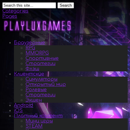
Search
Categories
Pages
Браузерные
RPG
MMORPG
Спортивные
Стратегии
Флэш
Клиентские
Симуляторы
Открытый мир
Ролевые
Стратегии
Экшен
Android
iOS
Платный контент
Мини игры
STEAM