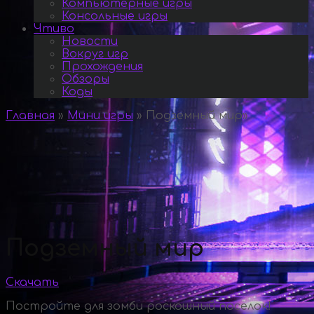
Компьютерные игры
Консольные игры
Чтиво
Новости
Вокруг игр
Прохождения
Обзоры
Коды
Главная
»
Мини игры
»
Подземный мир
»
Подземный мир
Скачать
Постройте для зомби роскошный поселок!