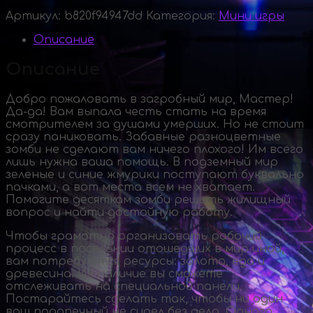
Артикул:
b820f94947dd
Категория:
Мини игры
Описание
Описание
Добро пожаловать в загробный мир, Мастер!
Да-да
! Вам выпала честь стать на время
смотрителем за душами умерших. Но не стоит
сразу паниковать. Забавные разноцветные
зомби не сделают вам ничего плохого! Им всего
лишь нужна ваша помощь. В подземный мир
зеленые и синие жмурики поступают буквально
пачками, а вот места всем не хватает.
Помогите десяткам зомби решить жилищный
вопрос и найти достойную работу.
Чтобы грамотно организовать рабочий
процесс в поселении отошедших в мир иной,
вам потребуются ресурсы: золото, еда и
древесина. Их наличие вы сможете
отслеживать на специальной панели.
Постарайтесь сделать так, чтобы ни один
ваш подопечный не сидел без дела. Одного