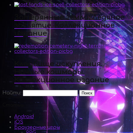
Затерянные земли. Ледяное
заклятие. Коллекционное
издание
Кладбище искупления.
Ночные кошмары.
Коллекционное издание
Найти:
Статьи
Android
iOS
Браузерные игры
RPG