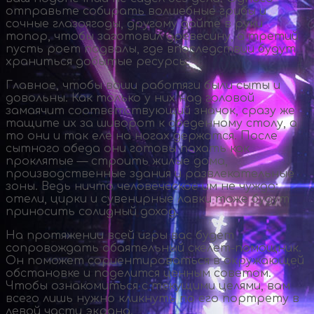
отправьте собирать волшебные грибы и
сочные глазоягоды, другому дайте в руки
топор, чтобы заготовил древесину, а третий
пусть роет подвалы, где впоследствии будут
храниться добытые ресурсы.
Главное, чтобы ваши работяги были сыты и
довольны. Как только у них над головой
замаячит соответствующий значок, сразу же
тащите их за шиворот к обеденному столу, а
то они и так еле на ногах держатся. После
сытного обеда они готовы пахать как
проклятые — строить жилые дома,
производственные здания и развлекательные
зоны. Ведь ничто человеческое им не чуждо:
отели, цирки и сувенирные лавки тоже будут
приносить солидный доход.
На протяжении всей игры вас будет
сопровождать обаятельный
скелет-помощник
.
Он поможет сориентироваться в окружающей
обстановке и поделится ценным советом.
Чтобы ознакомиться с текущими целями, вам
всего лишь нужно кликнуть по его портрету в
левой части экрана.