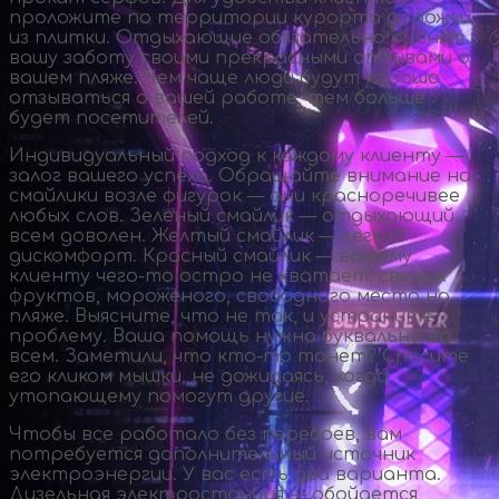
проложите по территории курорта дорожки
из плитки. Отдыхающие обязательно оценят
вашу заботу своими прекрасными отзывами о
вашем пляже. Чем чаще люди будут хорошо
отзываться о вашей работе, тем больше
будет посетителей.
Индивидуальный подход к каждому клиенту —
залог вашего успеха. Обращайте внимание на
смайлики возле фигурок — они красноречивее
любых слов. Зеленый смайлик — отдыхающий
всем доволен. Желтый смайлик — легкий
дискомфорт. Красный смайлик — вашему
клиенту
чего-то
остро не хватает: свежих
фруктов, мороженого, свободного места на
пляже. Выясните, что не так, и устраните
проблему. Ваша помощь нужна буквально во
всем. Заметили, что
кто-то
тонет? Спасите
его кликом мышки, не дожидаясь, когда
утопающему помогут другие.
Чтобы все работало без перебоев, вам
потребуется дополнительный источник
электроэнергии. У вас есть два варианта.
Дизельная электростанция — обойдется