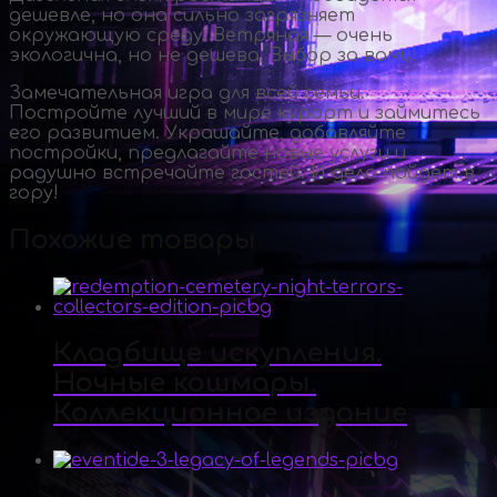
дешевле, но она сильно загрязняет
окружающую среду. Ветряная — очень
экологична, но не дешева. Выбор за вами!
Замечательная игра для всей семьи.
Постройте лучший в мире курорт и займитесь
его развитием. Украшайте, добавляйте
постройки, предлагайте новые услуги и
радушно встречайте гостей. И дело пойдет в
гору!
Похожие товары
Кладбище искупления.
Ночные кошмары.
Коллекционное издание