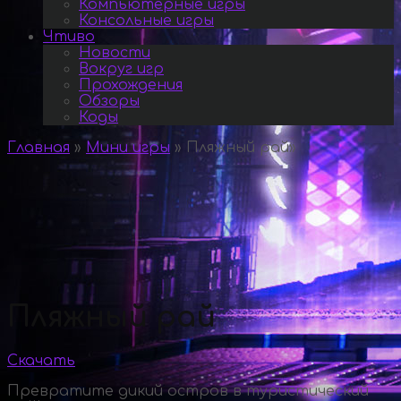
Компьютерные игры
Консольные игры
Чтиво
Новости
Вокруг игр
Прохождения
Обзоры
Коды
Главная
»
Мини игры
»
Пляжный рай
»
Пляжный рай
Скачать
Превратите дикий остров в туристический