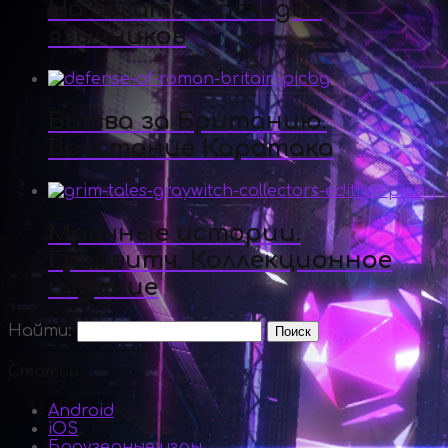
На закате. Наследие
язычников
Битва за Британию.
Восстание Каратака
Мрачные истории.
Грейвитч. Коллекционное
издание
Найти:
Статьи
Android
iOS
Браузерные игры