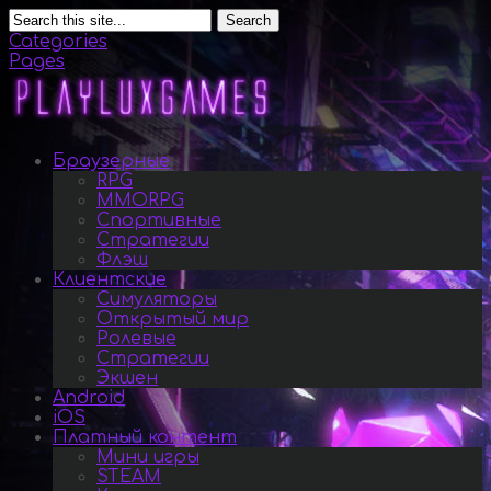
Search
Categories
Pages
Браузерные
RPG
MMORPG
Спортивные
Стратегии
Флэш
Клиентские
Симуляторы
Открытый мир
Ролевые
Стратегии
Экшен
Android
iOS
Платный контент
Мини игры
STEAM