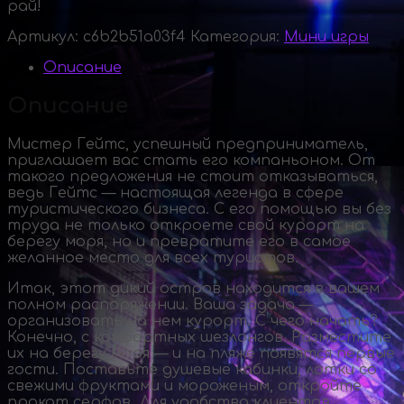
рай!
Артикул:
c6b2b51a03f4
Категория:
Мини игры
Описание
Описание
Мистер Гейтс, успешный предприниматель,
приглашает вас стать его компаньоном. От
такого предложения не стоит отказываться,
ведь Гейтс — настоящая легенда в сфере
туристического бизнеса. С его помощью вы без
труда не только откроете свой курорт на
берегу моря, но и превратите его в самое
желанное место для всех туристов.
Итак, этот дикий остров находится в вашем
полном распоряжении. Ваша задача —
организовать на нем курорт. С чего начать?
Конечно, с комфортных шезлонгов. Разместите
их на берегу моря — и на пляже появятся первые
гости. Поставьте душевые кабинки, лотки со
свежими фруктами и мороженым, откройте
прокат серфов. Для удобства клиентов