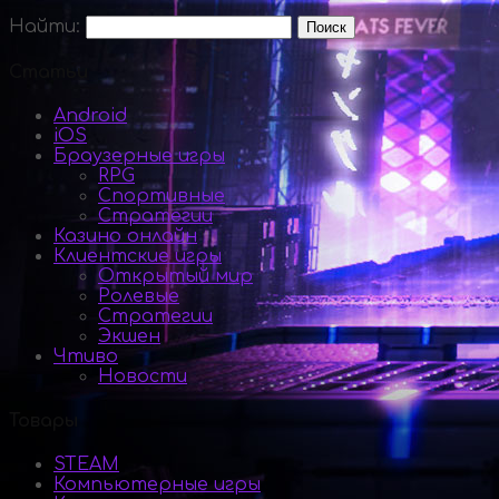
Найти:
Статьи
Android
iOS
Браузерные игры
RPG
Спортивные
Стратегии
Казино онлайн
Клиентские игры
Открытый мир
Ролевые
Стратегии
Экшен
Чтиво
Новости
Товары
STEAM
Компьютерные игры