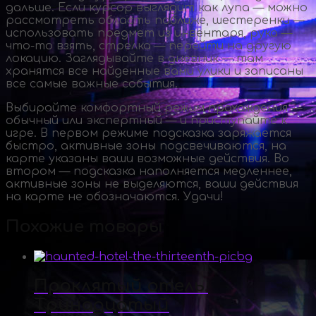
дальше. Если курсор выглядит как лупа — можно
рассмотреть область поближе, шестеренки —
использовать предмет из инвентаря, рука —
что-то
взять, стрелка — перейти на другую
локацию. Заглядывайте в дневник — там
хранятся все найденные вами улики и записаны
все самые важные события.
Выбирайте комфортный режим прохождения —
обычный или экспертный — и приступайте к
игре. В первом режиме подсказка заряжается
быстро, активные зоны подсвечиваются, на
карте указаны ваши возможные действия. Во
втором — подсказка наполняется медленнее,
активные зоны не выделяются, ваши действия
на карте не обозначаются. Удачи!
Похожие товары
Проклятый отель.
Тринадцатый