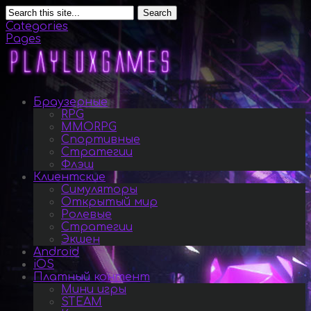
Search
Categories
Pages
Браузерные
RPG
MMORPG
Спортивные
Стратегии
Флэш
Клиентские
Симуляторы
Открытый мир
Ролевые
Стратегии
Экшен
Android
iOS
Платный контент
Мини игры
STEAM