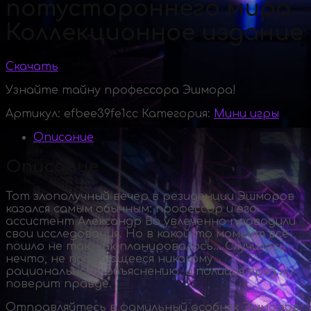
потустороннего мира.
Коллекционное издание
Скачать
Узнайте тайну профессора Эшмора!
Артикул:
efbee39fe1cc
Категория:
Мини игры
Описание
Описание
Тот злополучный вечер в резиденции Эшморов
казался самым обычным: профессор и его
ассистент Александр Во увлеченно проводили
свои исследования. Но в
какой-то
момент все
пошло не так, как планировалось… Случилось
нечто, не поддающееся никакому
рациональному объяснению, и полиция вряд ли
поверит правде.
Отправляйтесь в фамильный особняк Эшморов