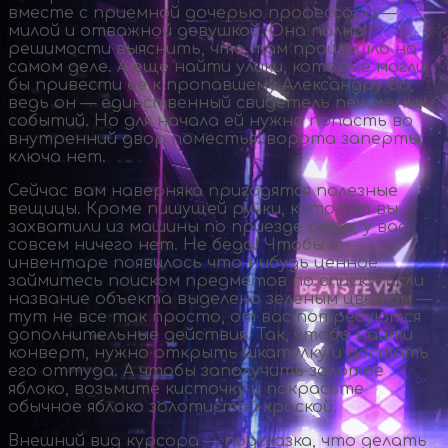
вместе с приемной дочерью профессора —
милой и отважной девушкой. Она полна
решимости выяснить, что там произошло на
самом деле. А еще найти улики, которые могли
бы привести ее к пропавшему Александру Во,
ведь он — единственный свидетель печальных
событий. Но для начала ей нужно попасть во
внутренний двор поместья: ворота заперты,
ключа нет.
Сейчас вам наверняка пригодятся полезные
вещицы. Кроме пишущей ручки, которую вы
захватили из машины по приезде сюда, у вас
совсем ничего нет. Не беда! Чтобы в
инвентаре появилось
что-нибудь
ценное,
займитесь поиском предметов по списку. Если
название объекта выделено зеленым цветом —
тут не все так просто, от вас потребуются
дополнительные действия. Так, чтобы найти
конверт, нужно открыть шкатулку и достать
его оттуда. А чтобы заполучить золотое
яблоко, возьмите кисточку и покрасьте
обычное яблоко золотистой краской.
Внешний вид курсора — подсказка, что делать