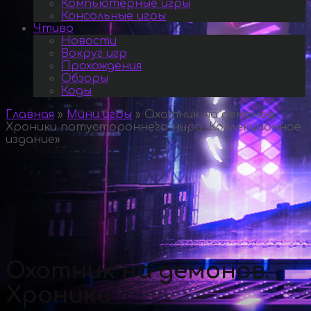
Компьютерные игры
Консольные игры
Чтиво
Новости
Вокруг игр
Прохождения
Обзоры
Коды
Главная
»
Мини игры
»
Охотник на демонов.
Хроники потустороннего мира. Коллекционное
издание
»
Охотник на демонов.
Хроники