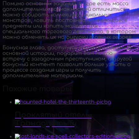
Помимо основных заданий, в игре есть масса
дополнительных возможностей отличиться:
можно собирать коллекцию уникальных
монстров, ловить постоянно изменяющиеся
предметы или копить монеты для
специального торгового автомата, в котором
можно обменять их на фигурки главных героев.
Бонусная глава, доступная после прохождения
основной истории, подарит вам новую
встречу с загадочным преступником, а другой
бонусный контент позволит больше узнать о
процессе создания игры и получить
дополнительные материалы.
Похожие товары
Проклятый отель.
Тринадцатый