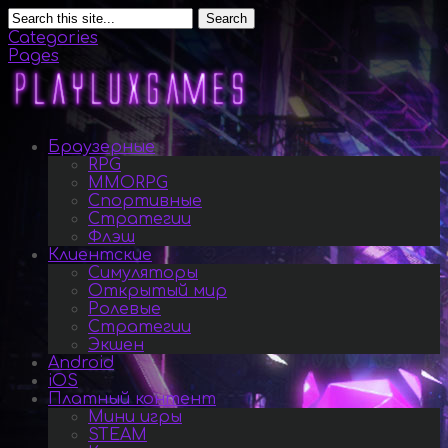
Search
Categories
Pages
Браузерные
RPG
MMORPG
Спортивные
Стратегии
Флэш
Клиентские
Симуляторы
Открытый мир
Ролевые
Стратегии
Экшен
Android
iOS
Платный контент
Мини игры
STEAM