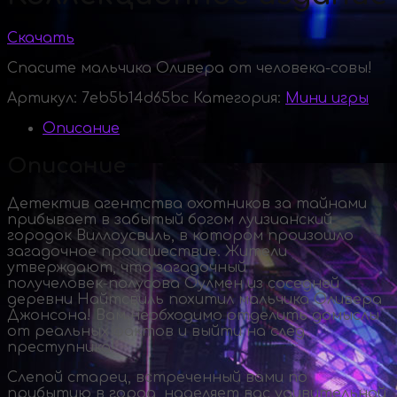
Скачать
Спасите мальчика Оливера от человека-совы!
Артикул:
7eb5b14d65bc
Категория:
Мини игры
Описание
Описание
Детектив агентства охотников за тайнами
прибывает в забытый богом луизианский
городок Виллоусвиль, в котором произошло
загадочное происшествие. Жители
утверждают, что загадочный
получеловек-полусова
Оулмен из соседней
деревни Найтсвиль похитил мальчика Оливера
Джонсона! Вам необходимо отделить домыслы
от реальных фактов и выйти на след
преступника!
Слепой старец, встреченный вами по
прибытию в город, наделяет вас удивительной