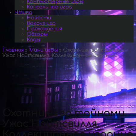
Компьютерные игры
Консольные игры
Чтиво
Новости
Вокруг игр
Прохождения
Обзоры
Коды
Главная
»
Мини игры
»
Охотники за тайнами.
Ужас Найтсвилля. Коллекционное издание
»
Охотники за тайнами.
Ужас Найтсвилля.
Коллекционное издание