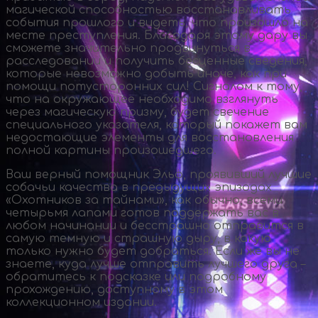
магической способностью восстанавливать
события прошлого и видеть, что произошло на
месте преступления. Благодаря этому дару вы
сможете значительно продвинуться в
расследовании и получить бесценные сведения,
которые невозможно добыть иначе, как при
помощи потусторонних сил! Сигналом к тому,
что на окружающее необходимо взглянуть
через магическую призму, будет свечение
специального указателя, который покажет вам
недостающие элементы для восстановления
полной картины произошедшего.
Ваш верный помощник Эльф, проявивший лучшие
собачьи качества в предыдущих эпизодах
«Охотников за тайнами», как обычно, всеми
четырьмя лапами готов поддержать вас в
любом начинании и бесстрашно отправится в
самую темную и страшную дыру, в какую
только нужно будет добраться. Если же вы не
знаете, куда лучше отправить лучшего друга –
обратитесь к подсказке или подробному
прохождению, доступному в этом
коллекционном издании.