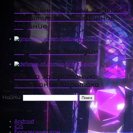
Затерянные земли. Ледяное
заклятие. Коллекционное
издание
Сад гномов. Хеллоуин
Битва за Британию.
Восстание Каратака
Найти:
Статьи
Android
iOS
Браузерные игры