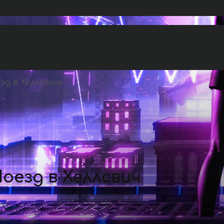
д в Хеллсвич
»
оезд в Хеллсвич
ь!