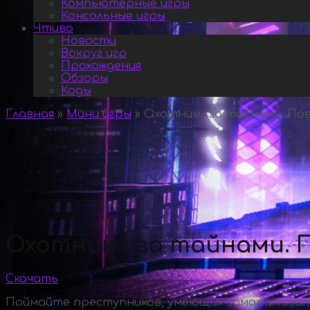
Компьютерные игры
Консольные игры
Чтиво
Новости
Вокруг игр
Прохождения
Обзоры
Коды
Главная
»
Мини игры
»
Охотники за тайнами. Поез
Охотники за тайнами. П
Скачать
Поймайте преступников, умеющих замораживат