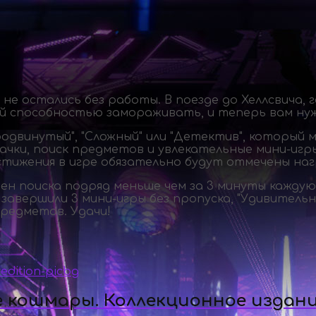
не остались без работы. В поезде до Хеллсвича, 
й способностью замораживать, и теперь вам нуж
родвинутый", "Сложный" или "Детектив", который
дачки, поиск предметов и увлекательные
мини-игр
достижения в игре обязательно будут отмечены на
цен поиска подряд меньше чем за 3 минуты кажд
 завершили 3
мини-игры
без пропуска, "Удивительн
предметов. Удачи!
е кошмары. Коллекционное издан