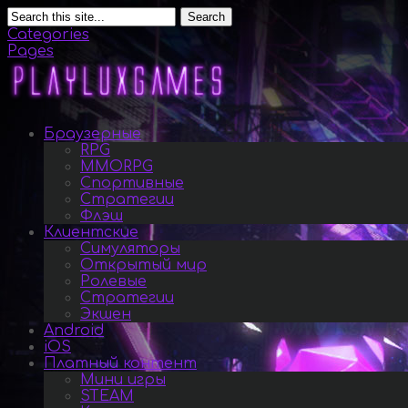
Search
Categories
Pages
Браузерные
RPG
MMORPG
Спортивные
Стратегии
Флэш
Клиентские
Симуляторы
Открытый мир
Ролевые
Стратегии
Экшен
Android
iOS
Платный контент
Мини игры
STEAM