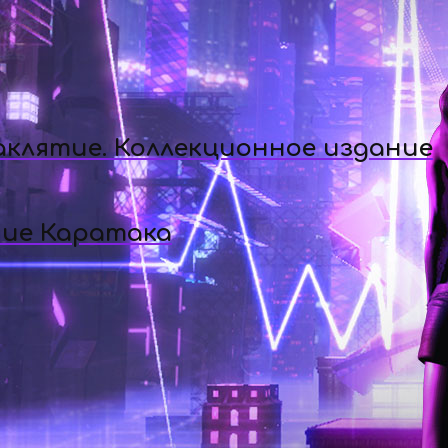
аклятие. Коллекционное издание
ние Каратака