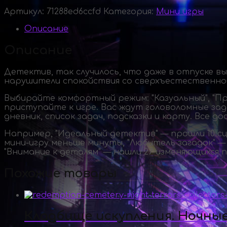
Артикул:
71288ed6ccfd
Категория:
Мини игры
Описание
Описание
Детектив, так случилось, что даже в отпуске вы 
нарушители спокойствия со сверхъестественно
Выбирайте комфортный режим: "Казуальный", "П
приступайте к игре. Вас ждут головоломные за
дневник, список задач, подсказки и карту. Все 
Например, "Идеальный детектив" — прошли 10 с
мини-игру
меньше минуты, "Любитель загадок" —
"Внимание к деталям" — нашли 27 изменяющихся 
Похожие товары
Кладбище искупления. Ночны