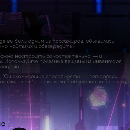
где вы были одним из пассажиров, объявились
но найти их и обезвредить!
 можно настроить самостоятельно, — и
ы
. Используйте полезные вещицы из инвентаря,
градами.
ую, "Ошеломляющие способности" — потратили на
ая скорость" — отыскали 5 объектов за 5 секунд,
ие