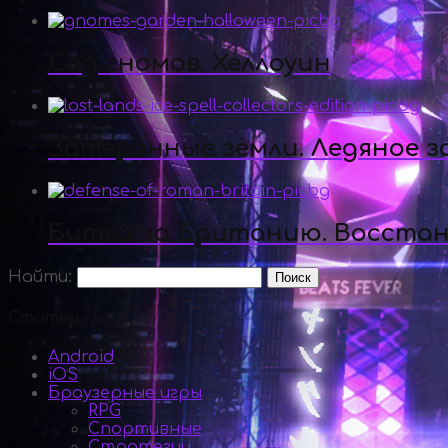
Сад гномов. Хеллоуин
Затерянные земли. Ледяное з
Битва за Британию. Восста
Найти:
Статьи
Android
iOS
Браузерные игры
RPG
Спортивные
Стратегии