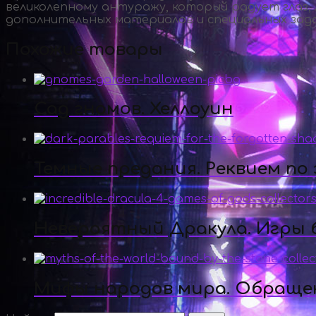
великолепному антуражу, который радует глаз, 
дополнительных материалов и специальных зада
Похожие товары
Сад гномов. Хеллоуин
Темные предания. Реквием по
Невероятный Дракула. Игры б
Мифы народов мира. Обращен