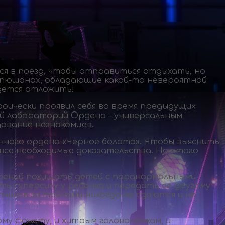
я в поезд, чтобы отправиться отдыхать, но
капюшонах, обладающие
какой-то
невероятной
идется отложить!
оически проявил себя во время предыдущих
ой лабораторий Ордена – универсальным
ование незнакомцев.
нного ордена «Черное болото». Чтобы выяснить
все необходимые доказательства. Но этого
ерений похищать детей с паранормальными
ь суперсилу у ребенка и передать ее другому
тников за тайнами никогда не сдаются и не
му сюжету, и хитрым головоломкам, и