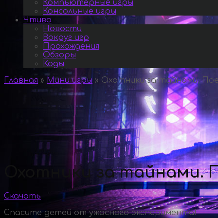
Компьютерные игры
Консольные игры
Чтиво
Новости
Вокруг игр
Прохождения
Обзоры
Коды
Главная
»
Мини игры
»
Охотники за тайнами. Поез
Охотники за тайнами. П
Скачать
Спасите детей от ужасного эксперимента!