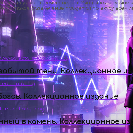
ласкает ухо и щекочет нервы! Учитывая наличие в
ний, такое развлечение придется по вкусу всем
 забытой тени. Коллекционное и
огов. Коллекционное издание
ный в камень. Коллекционное из