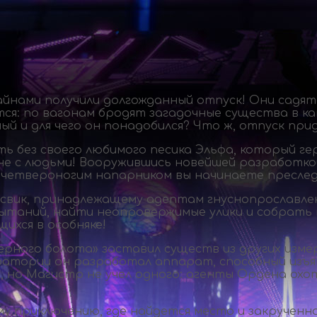
нами получили долгожданный отпуск! Они садятс
тся: по вагонам бродят загадочные существа в 
й и для чего он понадобился? Что ж, отпуск пр
 без своего любимого песика Эльфа, который гер
вне с людьми! Вооружившись новейшей разработк
четвероногим напарником вы начинаете преслед
лсвик, принадлежащему адептам гнуснопрославле
ытаний, найти неопровержимые улики и собрать 
щихся в особняке!
ерного болота» заставил существ из других изм
ратории он разработал аппарат, способный изъят
а, но Магистр не учел одного: агенты Ордена охо
 приключению, где найдется место и закрученно