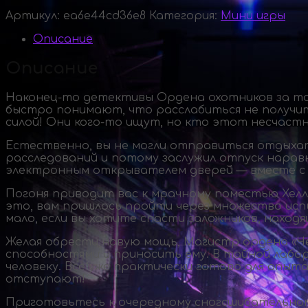
Артикул:
ea6e44cd36e8
Категория:
Мини игры
Описание
Описание
Наконец-то
детективы Ордена охотников за тай
быстро понимают, что расслабиться не получи
силой! Они
кого-то
ищут, но кто этот несчастны
Естественно, вы не могли отправиться отдыхать
расследований и потому заслужил отпуск нара
электронным открывателем дверей — вместе с 
Погоня приводит вас к мрачному поместью Хел
это, вам пришлось пройти через множество исп
мало, если вы хотите спасти заложников, находя
Желая обрести новую мощь, Магистр ордена «Ч
способностями и приносить ему. В тайной лабо
человеку. Все уже практически готово для опыт
отступают!
Приготовьтесь к очередному сногсшибательному