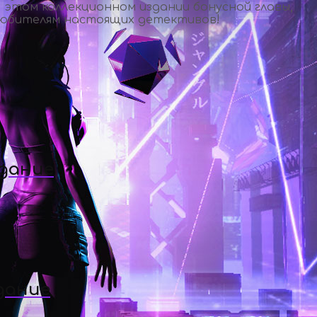
 этом коллекционном издании бонусной главы,
 любителям настоящих детективов!
здание
дание