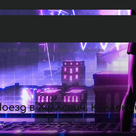
д в Хеллсвич. Коллекционное издание
»
оезд в Хеллсвич. Коллек