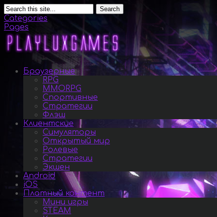
Search
Categories
Pages
Браузерные
RPG
MMORPG
Спортивные
Стратегии
Флэш
Клиентские
Симуляторы
Открытый мир
Ролевые
Стратегии
Экшен
Android
iOS
Платный контент
Мини игры
STEAM