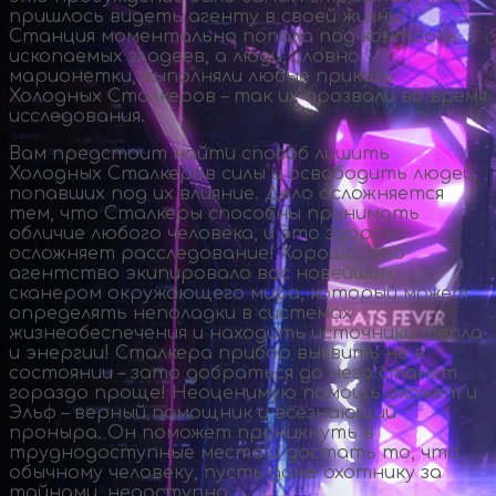
пришлось видеть агенту в своей жизни!
Станция моментально попала под контроль
ископаемых злодеев, а люди, словно
марионетки, выполняли любые приказы
Холодных Сталкеров – так их прозвали во время
исследования.
Вам предстоит найти способ лишить
Холодных Сталкеров силы и освободить людей,
попавших под их влияние. Дело осложняется
тем, что Сталкеры способны принимать
обличие любого человека, и это здорово
осложняет расследование! Хорошо, что
агентство экипировало вас новейшим
сканером окружающего мира, который может
определять неполадки в системах
жизнеобеспечения и находить источники тепла
и энергии! Сталкера прибор выявить не в
состоянии – зато добраться до него станет
гораздо проще! Неоценимую помощь окажет и
Эльф – верный помощник и всезнающий
проныра. Он поможет проникнуть в
труднодоступные места и достать то, что
обычному человеку, пусть даже охотнику за
тайнами, недоступно.