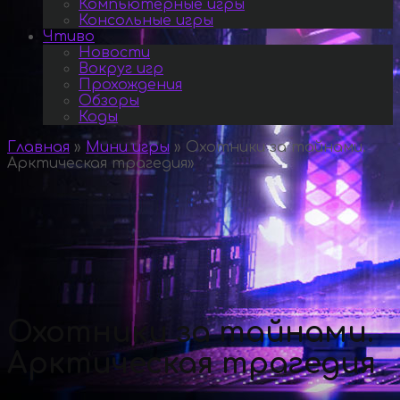
Компьютерные игры
Консольные игры
Чтиво
Новости
Вокруг игр
Прохождения
Обзоры
Коды
Главная
»
Мини игры
»
Охотники за тайнами.
Арктическая трагедия
»
Охотники за тайнами.
Арктическая трагедия