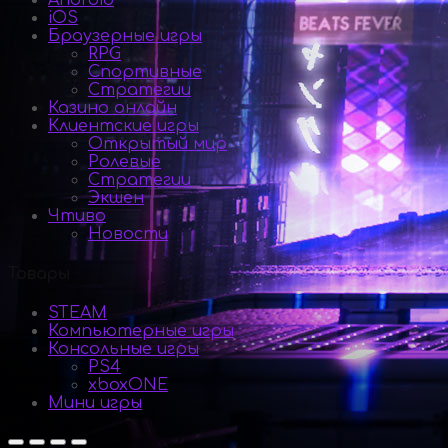
Android
iOS
Браузерные игры
RPG
Спортивные
Стратегии
Казино онлайн
Клиентские игры
Открытый мир
Ролевые
Стратегии
Экшен
Чтиво
Новости
Товары
STEAM
Компьютерные игры
Консольные игры
PS4
xboxONE
Мини игры