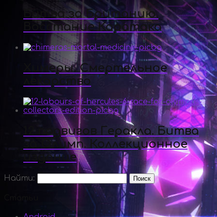
Битва за Британию.
Восстание Каратака
Химеры. Смертельное
лекарство
12 подвигов Геракла. Битва
за Олимп. Коллекционное
издание
Найти:
Статьи