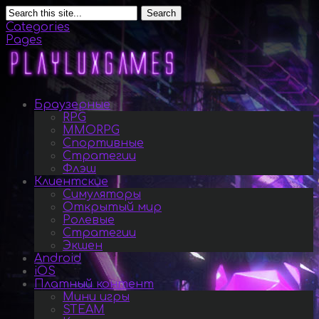
Search
Categories
Pages
Браузерные
RPG
MMORPG
Спортивные
Стратегии
Флэш
Клиентские
Симуляторы
Открытый мир
Ролевые
Стратегии
Экшен
Android
iOS
Платный контент
Мини игры
STEAM