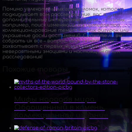
Помимо увлекательных головоломок, которые
подкидывает вам расследование, вас ждут
дополнительные интересные задачи и вызовы:
например, поиск изменяющихся артефактов,
коллекционирование тематических фигурок или
украшение доски достижений. Сможете ли вы
собрать их все – вопрос, ведь сюжет игры
захватывает с первых минут азартом,
невероятными эмоциями и настоящим духом
расследования!
Похожие товары
Мифы народов мира.
Обращенный в камень.
Коллекционное издание