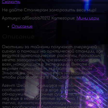
Скачать
Не дайте Сталкерам заморозить весь мир!
Артикул:
a85eabb70212
Категория:
Мини игры
Описание
Описание
Охотники за тайнами получают очередной
сигнал о помощи: на арктической станции, где
ведутся археологические раскопки, произошло
нечто загадочное и чрезвычайно опасное для
всех, находящихся в экспедиции. Вместе с
верным помощником, миниатюрным псом
Эльфом, вы десантируетесь на станцию,
чтобы разобраться в происходящем.
Агент Шейн, находящаяся на станции,
сообщает вам, что в ходе раскопок ученые
обнаружили загадочных существ, вмерзших в
лед еще в незапамятные времена. Попав в
тепло, гигантские гуманоиды пришли в себя, и
это пробуждение было самым страшным, что