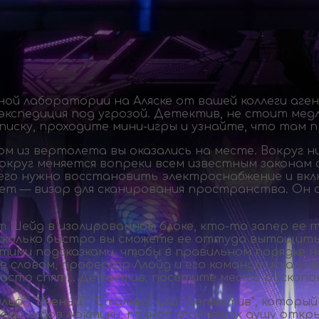
ой лаборатории на Аляске от вашей коллеги аге
 экспедиция под угрозой. Детектив, не стоит ме
списку, проходите
мини-игры
и узнайте, что там п
 из вертолета вы оказались на месте. Вокруг ни
 вокруг меняется вопреки всем известным законам 
чего нужно восстановить электроснабжение и вк
т — визор для сканирования пространства. Он о
нт Шейд в изолированном блоке,
кто-то
запер ее т
насколько быстро вы сможете ее оттуда вытащит
ими подсказками, чтобы в правильном порядке н
 словам, профессор Ллойд и его команда искали в
росто спят… Детектив, посетите место раскопок 
ф", "Ученый", "Сталкер" или "Детектив", которы
реди льдов Арктики, полное леденящих душу откр