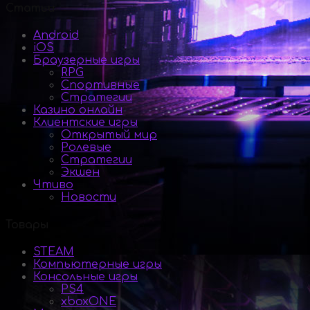
Статьи
Android
iOS
Браузерные игры
RPG
Спортивные
Стратегии
Казино онлайн
Клиентские игры
Открытый мир
Ролевые
Стратегии
Экшен
Чтиво
Новости
Товары
STEAM
Компьютерные игры
Консольные игры
PS4
xboxONE