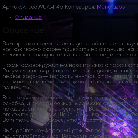
Артикул:
ce509b7c4f4a
Категория:
Мини игры
Описание
Описание
Вам пришло тревожное видеосообщение из научн
вас как можно скорее приехать на станцию, вся
логические загадки, отыскивайте предметы по 
После головокружительного прыжка с парашютом
Разум словно играет с вами: вы видите, как все
первая задача — попасть внутрь станции, для 
в полной темноте вам поможет шпионский гадже
починить.
Все получилось, и вы вошли в лабораторию. Аге
ослабла, и теперь ее жизнь зависит от того, 
показывает
что-то
жестами… Воспользуйтесь эт
открыть двери для Шейд. Девушка спасена! По ее
Вот только оказалось, что существа живые и п
Выбирайте комфортный режим прохождения — "Эль
приступайте к игре! Вас ждет расследование с