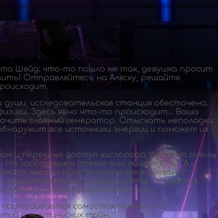
нта Шейд:
что-то
пошло не так, девушка просит
длить! Отправляйтесь на Аляску, решайте
роисходит.
 души, исследовательская станция обесточена.
физики. Здесь явно
что-то
происходит… Ваша
лючить главный генератор. Отыскать неполадки
бнаружит все источники энергии и поможет их
ам и перекрыл доступ кислорода. Девушка очень
ь. На запотевшем стекле она пишет КНИГА и
ажать кнопки пульта управления блоком и
о льдах внеземных существ, и это им удалось.
ученых, и вам многое станет ясно.
й настраивается самостоятельно, — и
ытий и мистических тайн.