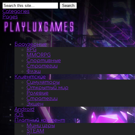
Search
Categories
Pages
Браузерные
RPG
MMORPG
Спортивные
Стратегии
Флэш
Клиентские
Симуляторы
Открытый мир
Ролевые
Стратегии
Экшен
Android
iOS
Платный контент
Мини игры
STEAM