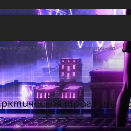
тическая трагедия. Коллекционное издание
»
рктическая трагедия. К
в!