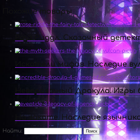
Похожие товары
Роуз Риддл. Сказочный детек
Искатели мифов. Наследие ву
Невероятный Дракула. Игры б
На закате. Наследие язычник
Найти: