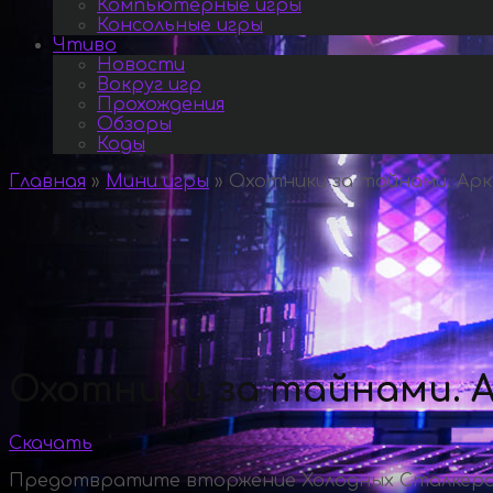
Компьютерные игры
Консольные игры
Чтиво
Новости
Вокруг игр
Прохождения
Обзоры
Коды
Главная
»
Мини игры
»
Охотники за тайнами. Арк
Охотники за тайнами. А
Скачать
Предотвратите вторжение Холодных Сталкеро