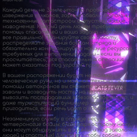
Каждый день не Земле
что-то
происходит:
извержения вулканов, горные обвалы и оползни,
техногенные катастрофы и опустошающие
наводнения. Каждый день людям требуется
помощь спасателей и ваша задача – сделать
все правильно! Планируйте свою работу,
распределяйте задания бойцам отряда и
обязательно контролируйте наличие ресурсов,
требуемых для выполнения задачи – если вы
просчитаетесь, вся спасательная операция
может оказаться под угрозой провала!
В вашем распоряжении будут не только
человеческие руки, но и мощная техника: при
помощи автокранов вы сможете разбирать
завалы и возводить мосты, на вертолетах –
вывозить пострадавших в безопасное место, и
даже туристический фуникулер может
пригодиться, если речь идет о спасении людей!
Незаменимую службу в отряде несут
четвероногие бойцы: благодаря острому нюху,
они могут обнаружить в руинах и под завалами
людей и спасти их! Для того, чтобы собаки