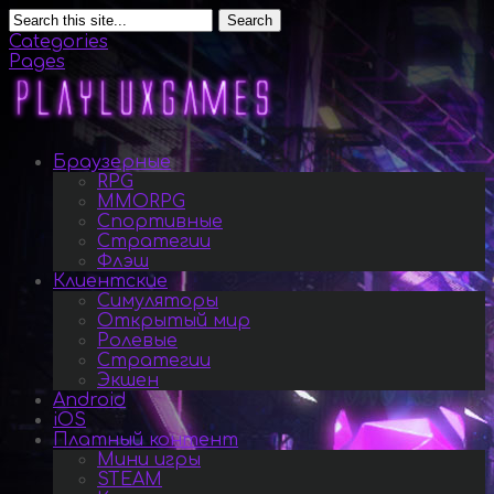
Search
Categories
Pages
Браузерные
RPG
MMORPG
Спортивные
Стратегии
Флэш
Клиентские
Симуляторы
Открытый мир
Ролевые
Стратегии
Экшен
Android
iOS
Платный контент
Мини игры
STEAM