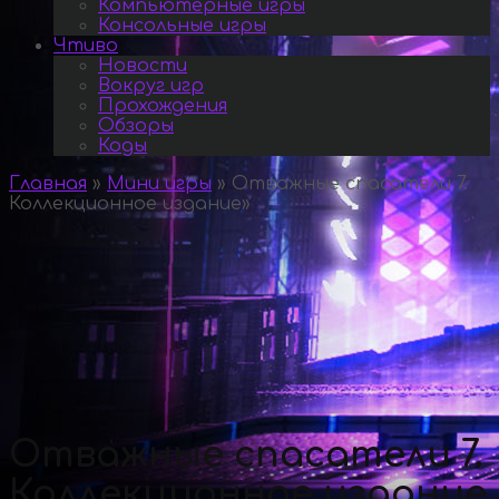
Компьютерные игры
Консольные игры
Чтиво
Новости
Вокруг игр
Прохождения
Обзоры
Коды
Главная
»
Мини игры
»
Отважные спасатели 7.
Коллекционное издание
»
Отважные спасатели 7.
Коллекционное издание