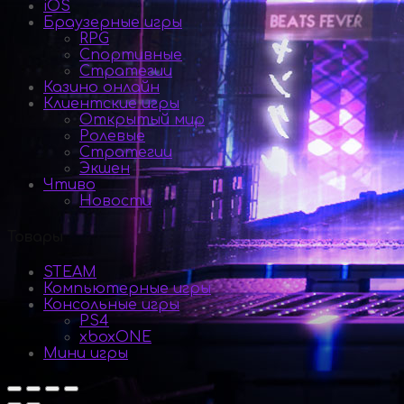
iOS
Браузерные игры
RPG
Спортивные
Стратегии
Казино онлайн
Клиентские игры
Открытый мир
Ролевые
Стратегии
Экшен
Чтиво
Новости
Товары
STEAM
Компьютерные игры
Консольные игры
PS4
xboxONE
Мини игры