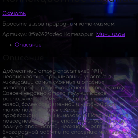
Скачать
Бросьте вызов природным катаклизмам!
Артикул:
0f9e392fdded
Категория:
Мини игры
Описание
Описание
Доблестный отряд спасателей №11,
неоднократно принимавший участие в
ликвидации самых сложных и опасных
катастроф, продолжает нести свою вахту!
Совсем недавно отряд получил в свое
распоряжение землю под строительство
новой, более современной и удобной базы, а
также познакомился с Керри –
профессиональным кинологом. Погрузитесь в
повседневную жизнь спасательного отряда,
полную опасностей, неожиданностей и
благородной работы по спасению человеческих
жизней!