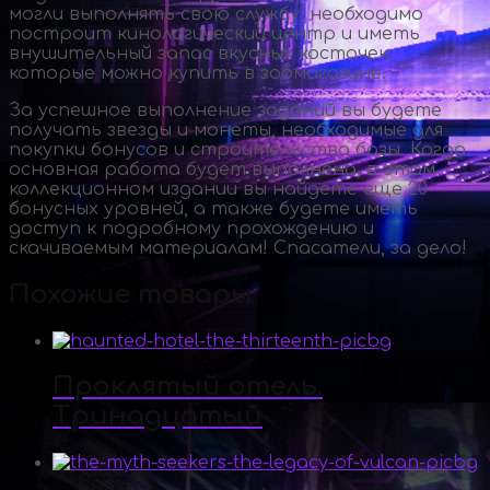
могли выполнять свою службу, необходимо
построит кинологический центр и иметь
внушительный запас вкусных косточек,
которые можно купить в зоомагазине.
За успешное выполнение заданий вы будете
получать звезды и монеты, необходимые для
покупки бонусов и строительства базы. Когда
основная работа будет выполнена, в этом
коллекционном издании вы найдете еще 20
бонусных уровней, а также будете иметь
доступ к подробному прохождению и
скачиваемым материалам! Спасатели, за дело!
Похожие товары
Проклятый отель.
Тринадцатый