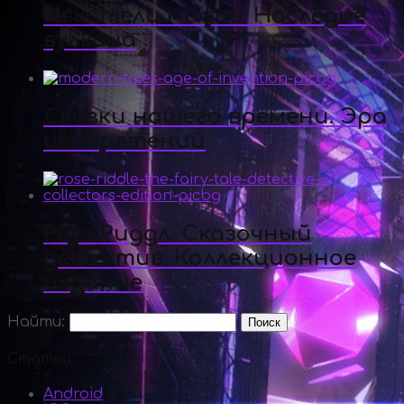
Искатели мифов. Наследие
вулкана
Сказки нашего времени. Эра
изобретений
Роуз Риддл. Сказочный
детектив. Коллекционное
издание
Найти:
Статьи
Android