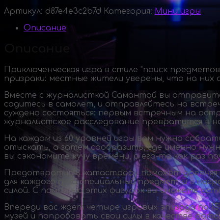
Артикул:
d87e4e3c2b7d
Категория:
Мини игры
Описание
Описание
Приключенческая игра в стиле "поиск предметов
призраки: местные жители уверены, что на них 
Вместе с журналисткой Самантой вы отправите
садитесь в самолет, и отправляйтесь на встре
суждено состояться: первым встречным на остр
журналистское расследование превратится в 
На каждом из 60 уровней игры вам нужно собра
отыскать, а затем сообразить, где именно нуж
вы сэкономите кучу времени, а
его-то
как раз по
Предотвратить катастрофу поможет древняя ма
для каждого духа специальный предмет, и в наг
силой. С помощью этих фигурок вы сможете ост
Впереди вас ждет четыре игровых эпизода по 15
музей и попробовать свои силы в качестве фо