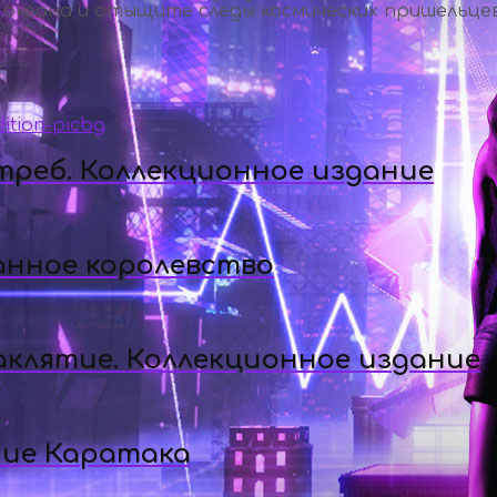
о океана и отыщите следы космических пришельце
треб. Коллекционное издание
анное королевство
аклятие. Коллекционное издание
ние Каратака