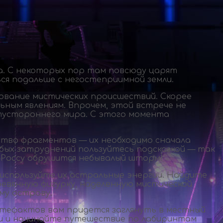
а
. С некоторых пор там повсюду царят
ься подальше с негостеприимной земли.
ование мистических происшествий. Скорее
ным явлениям. Впрочем, этой встрече не
отустороннего мира. С этого момента
ство фрагментов — их необходимо сначала
бых затруднений пользуйтесь подсказкой — так
Россу
обрушится небывалый шторм!
используйте их астральные энергии. Найдите
ревянную фигурку, наделенную мистической
му острову.
артефактов вам придется заглянуть в местный
ти и начинайте путешествие по лабиринтам