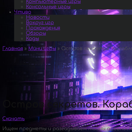
Компьютерные игры
Консольные игры
Чтиво
Новости
Вокруг игр
Прохождения
Обзоры
Коды
Главная
»
Мини игры
»
Остров секретов. Корабл
Остров секретов. Кора
Скачать
Ищем предметы и разгадываем тайны древност