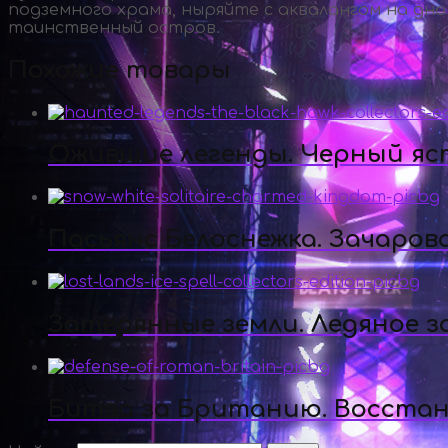
подземного храма, ныряйте с аквалангом на дн
таинственный остров.
Похожие товары
Ожившие легенды. Черный яс
Пасьянс Белоснежка. Зачаров
Затерянные земли. Ледяное з
Битва за Британию. Восста