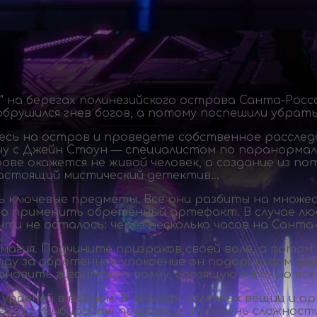
" на берегах полинезийского острова
Санта-Росс
обрушился гнев богов, а потому поспешили убрат
сь на остров и проведете собственное расслед
чу с Джейн Стоун — специалистом по паранормаль
ове окажется не живой человек, а создание из п
настоящий мистический детектив…
ть ключевые предметы. Все они разбиты на множе
но применить обретенный артефакт. В случае лю
чти не осталось: через несколько часов на
Санта-
гия. Подчините призраков своей воле, а потом 
раду за обретенное упокоение он подарит вам де
ановить гигантскую волну, грозящую гибелью все
 уровней в каждом. В поисках полезных вещиц и 
тографа. Выбирайте подходящий уровень сложнос