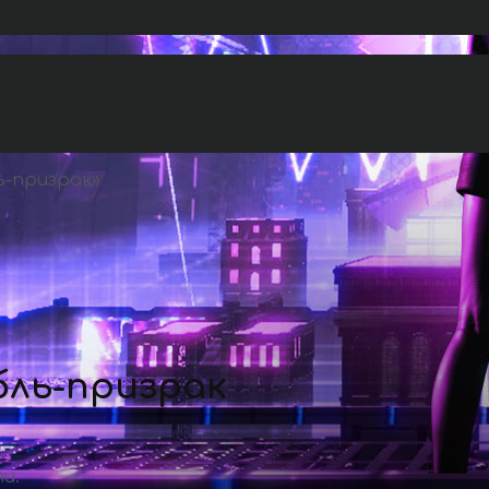
ь-призрак
»
бль-призрак
и.