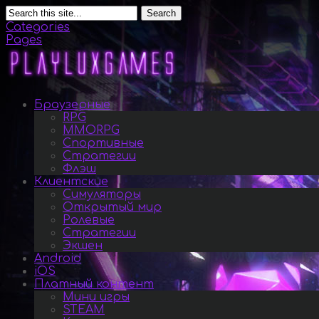
Search
Categories
Pages
Браузерные
RPG
MMORPG
Спортивные
Стратегии
Флэш
Клиентские
Симуляторы
Открытый мир
Ролевые
Стратегии
Экшен
Android
iOS
Платный контент
Мини игры
STEAM