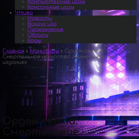
Компьютерные игры
Консольные игры
Чтиво
Новости
Вокруг игр
Прохождения
Обзоры
Коды
Главная
»
Мини игры
»
Орден света.
Смертельное искусство. Коллекционное
издание
»
Орден света.
Смертельное