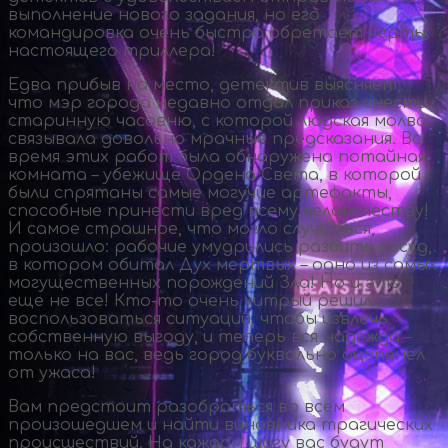
выполнение нового задания, но его
командировка очень быстро обретает черты
настоящего триллера!
Едва прибыв на место, детектив выясняет,
что мэр города недавно отдал приказ снести
старинную часовню, с которой людская молва
связывала довольно мрачные предсказания. Во
время этих работ была обнаружена потайная
комната – убежище Ордена Света, в которой
были спрятаны самые могучие артефакты,
способные принести вред всему человечеству!
И самое страшное, что могло случиться,
произошло: рабочие умудрились разбить сосуд,
в котором обитал Дух мертвых – одно из самых
могущественных порождений Зла! Но и это
еще не все!
Кто-то
очень хитрый решил
воспользоваться ситуаций, чтобы извлечь
собственную выгоду, и теперь вся надежда –
только на вас, ведь город буквально оцепенел
от ужаса!
Вам предстоит разобраться во всем
произошедшем и найти виновника трагических
происшествий. На каждом шагу вас будут