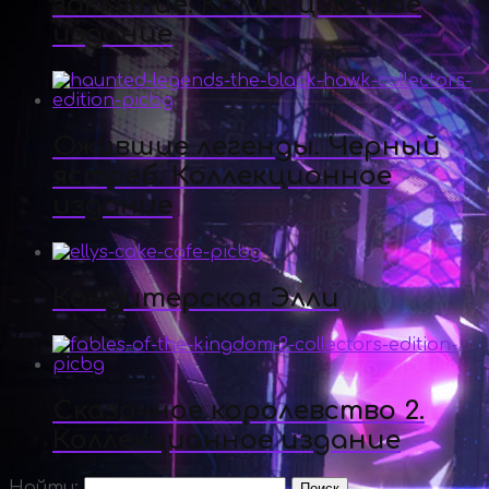
заклятие. Коллекционное
издание
Ожившие легенды. Черный
ястреб. Коллекционное
издание
Кондитерская Элли
Сказочное королевство 2.
Коллекционное издание
Найти: