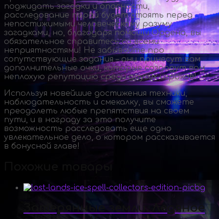
поджидать загадки и опасности,
расследование порой будет стоять перед
непостижимыми человеческому разуму
загадками, но, благодаря помощи Ордена, вы
обязательное справитесь со всеми
неприятностями! Не забывайте про
сопутствующие задания – они принесут вам
дополнительные очки, которые создадут вам
неплохую репутацию среди других игроков!
Используя новейшие достижения техники,
наблюдательность и смекалку, вы сможете
преодолеть любые препятствия на своем
пути, и в награду за это получите
возможность расследовать еще одно
увлекательное дело, о котором рассказывается
в бонусной главе!
Похожие товары
Затерянные земли. Ледяное