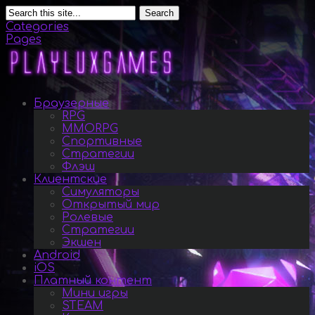
Search
Categories
Pages
Браузерные
RPG
MMORPG
Спортивные
Стратегии
Флэш
Клиентские
Симуляторы
Открытый мир
Ролевые
Стратегии
Экшен
Android
iOS
Платный контент
Мини игры
STEAM