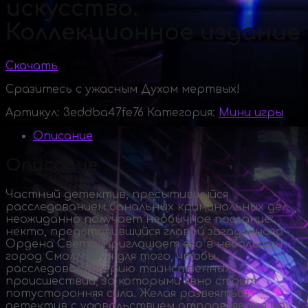
искусство.
Коллекционное издание
Скачать
Сразитесь с ужасным Духом мертвых!
Артикул:
3eddba47fe76
Категория:
Мини игры
Описание
Описание
Частный детектив, пресытившийся
расследованием банальных криминальных дел,
неожиданно получает необычное послание:
некто, представившийся главой загадочного
Ордена Света, приглашает его в небольшой
город Смоллтаун для того, чтобы
расследовать серию таинственных
происшествий, за которыми явно стоит
потусторонняя сила. Желая развеяться,
детектив с удовольствием отправляется на