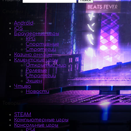
Статьи
Android
iOS
Браузерные игры
RPG
Спортивные
Стратегии
Казино онлайн
Клиентские игры
Открытый мир
Ролевые
Стратегии
Экшен
Чтиво
Новости
Товары
STEAM
Компьютерные игры
Консольные игры
PS4