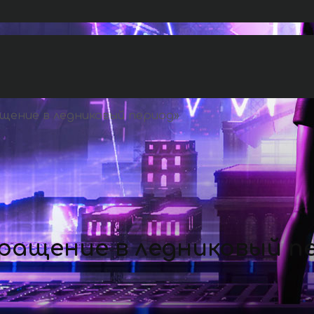
щение в ледниковый период
»
вращение в ледниковый п