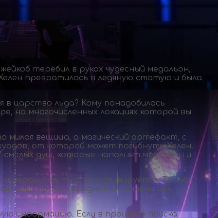
жейкоб теребил в руках чудесный медальон,
а Хелен превратилась в ледяную статую и была
ся в царство льда? Кому понадобилась
е, на многочисленных локациях которой вы
о милая вещица, а магический артефакт, с
руадов, от которой может погибнуть Хелен.
7 смелых душ, которые наполнят медальон и
жин медальона тут же активируется. Только
чашкам и прочим предметам инвентаря,
ную информацию. Если в процессе поиска