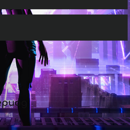
ериод