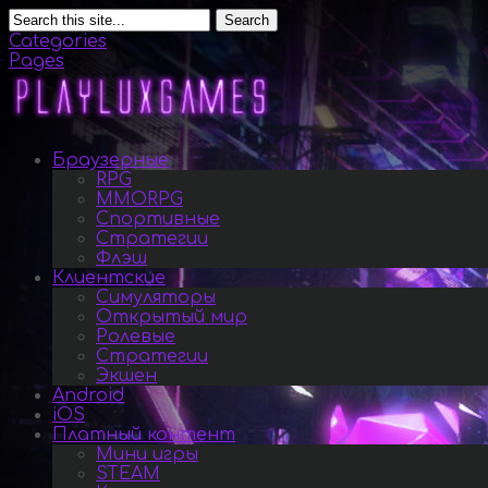
Search
Categories
Pages
Браузерные
RPG
MMORPG
Спортивные
Стратегии
Флэш
Клиентские
Симуляторы
Открытый мир
Ролевые
Стратегии
Экшен
Android
iOS
Платный контент
Мини игры
STEAM