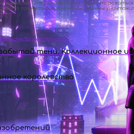
подсказке. Она поможет вам сориентироваться 
орода. Но помните о времени! Вы должны уничтожи
 забытой тени. Коллекционное и
анное королевство
 изобретений