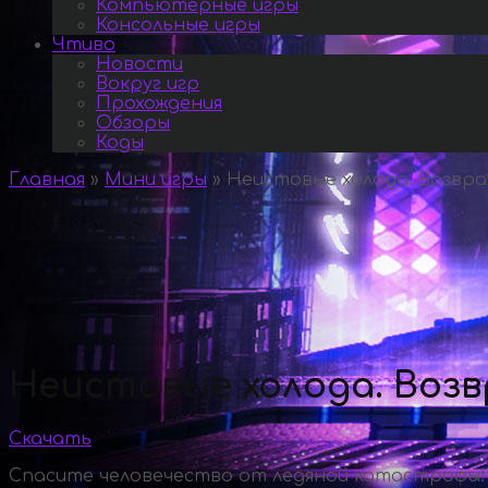
Компьютерные игры
Консольные игры
Чтиво
Новости
Вокруг игр
Прохождения
Обзоры
Коды
Главная
»
Мини игры
»
Неистовые холода. Возвра
Неистовые холода. Воз
Скачать
Спасите человечество от ледяной катастрофы!