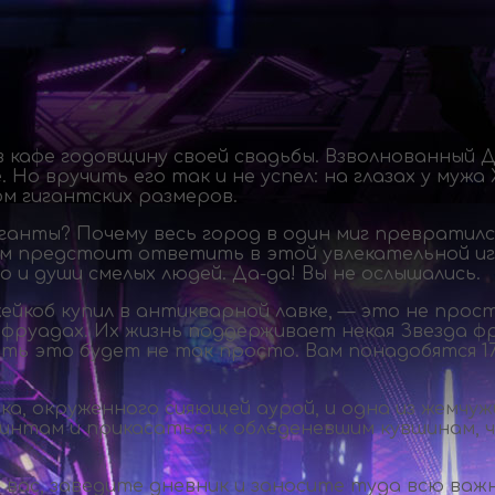
 кафе годовщину своей свадьбы. Взволнованный Д
 Но вручить его так и не успел: на глазах у муж
м гигантских размеров.
иганты? Почему весь город в один миг превратил
ам предстоит ответить в этой увлекательной игр
о и души смелых людей.
Да-да
! Вы не ослышались.
ейкоб купил в антикварной лавке, — это не прост
 фруадах. Их жизнь поддерживает некая Звезда ф
ать это будет не так просто. Вам понадобятся 1
а, окруженного сияющей аурой, и одна из жемчу
интам и прикасаться к обледеневшим кувшинам, 
 вас, заведите дневник и заносите туда всю важ