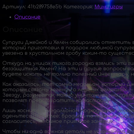
Артикул:
41b289758e5b
Категория:
Мини игры
Описание
Описание
Супруги Джейкоб и Хелен собирались отметить в
который приготовил в подарок любимой супруге.
увезена в хрустальном гробу
каким-то
существо
Откуда на улицах тихого городка взялись эти г
беззащитная Хелен? На эти и другие вопросы в
будете искать не только полезный инвентарь, н
Как оказалось, тот самый медальон, который Дж
которым связаны легенды о ледяных великанах —
Звезду, разумеется, можно уничтожить, но сдел
позволят предотвратить катастрофу.
Лишь коснитесь медальоном подходящего человек
оденьтесь потеплее: бродить по ледяным лабир
согласитесь, не самое приятное занятие.
Чтобы ни одна важная деталь не ускользнула от