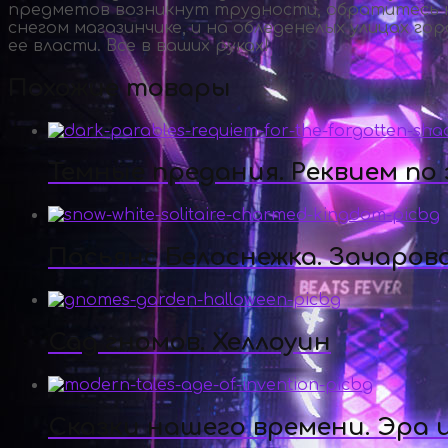
предметов возникнут трудности, обратитесь к 
снегом магазинчике, и на обледенелых улицах г
ее власти. Все в ваших руках!
Похожие товары
Темные предания. Реквием по
Пасьянс Белоснежка. Зачаров
Сад гномов. Хеллоуин
Сказки нашего времени. Эра