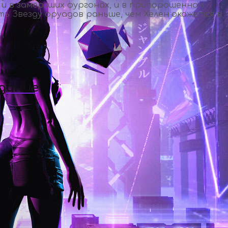
и в замерзших фургонах, и в припорошенном
ть Звезду фруадов раньше, чем Хелен окажется в
здание