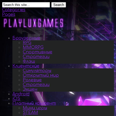
Search
Categories
Pages
Браузерные
RPG
MMORPG
Спортивные
Стратегии
Флэш
Клиентские
Симуляторы
Открытый мир
Ролевые
Стратегии
Экшен
Android
iOS
Платный контент
Мини игры
STEAM