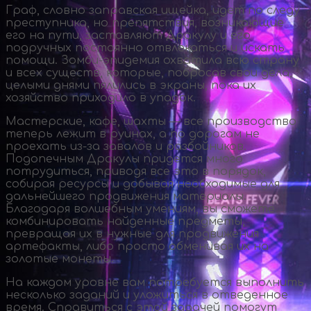
Граф, словно заправская ищейка, идет по следу
преступника, но препятствия, возникающие
его на пути, заставляют Дракулу и его
подручных постоянно отвлекаться и искать
помощи.
Зомби-эпидемия
охватила всю страну
и всех существ, которые, побросав свои дела,
целыми днями пялились в экраны, пока их
хозяйство приходило в упадок.
Мастерские, кафе, шахты — все производство
теперь лежит в руинах, а по дорогам не
проехать
из-за
завалов и разбойников.
Подопечным Дракулы придется много
потрудиться, приводя все это в порядок,
собирая ресурсы и добывая необходимые для
дальнейшего продвижения материалы.
Благодаря волшебным умениям, вы сможете
комбинировать найденные предметы,
превращая их в нужные для продвижения
артефакты, либо просто обменивая их на
золотые монеты.
На каждом уровне вам потребуется выполнить
несколько заданий и уложиться в отведенное
время. Справиться с этой задачей помогут