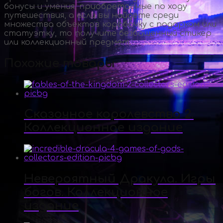
бонусы и умения, приобретаемые по ходу
путешествия, а если вы найдете среди
множества объектов коробочку с подарком или
статуэтку, то получите безбашенный стикер
или коллекционный предмет.
Похожие товары
Сказочное королевство 2.
Коллекционное издание
Невероятный Дракула. Игры
богов. Коллекционное
издание