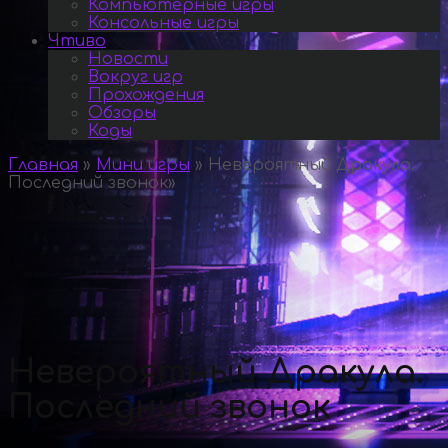
Компьютерные игры
Консольные игры
Чтиво
Новости
Вокруг игр
Прохождения
Обзоры
Коды
Главная
»
Мини игры
»
Невероятный Дракула.
Последний звонок
»
Невероятный Дракула.
Последний звонок