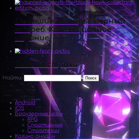
Ожившие легенды. Черный
ястреб. Коллекционное
издание
Тайные страхи
Найти:
Статьи
Android
iOS
Браузерные игры
RPG
Спортивные
Стратегии
Казино онлайн