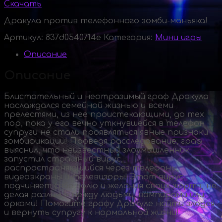
Скачать
Дракула против телефонного зомби-маньяка!
Артикул:
837d0540714e
Категория:
Мини игры
Описание
Описание
Блистательный и неотразимый граф Дракула
наслаждался семейной жизнью и всеми
прелестями, из нее проистекающими, до тех
пор, пока у его вечно уткнувшейся в телефон
супруги не стали проявляться явные признаки
зомбификации! Проведя расследование, граф
выяснил, что неизвестный злоумышленник
запустил страшный вирус,
распространяющийся через телефоны,
видеоэкраны и телевизоры! Этот вирус
подчиняет себе волю и желания своих жертв, не
делая различия между людьми, вампирами или
орками! Помогите графу Дракуле найти злодея
и вернуть супругу к нормальной жизни!