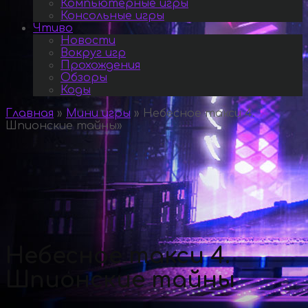
Компьютерные игры
Консольные игры
Чтиво
Новости
Вокруг игр
Прохождения
Обзоры
Коды
Главная
»
Мини игры
»
Небесное такси 4.
Шпионские тайны
»
Небесное такси 4.
Шпионские тайны