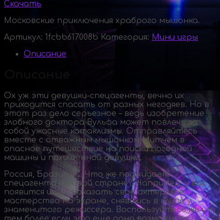
Скачать
Московские приключения храброго мышонка.
Артикул:
1fcbb617008b
Категория:
Мини игры
Описание
Описание
Ох уж эти
девушки-спецагенты
, вечно их
приходится спасать от разных негодяев. Но в
этот раз дело серьезное – ведь изобретение
злобного доктора Вульфа может повлечь за
собой ужасные катаклизмы. Отправляйтесь
вместе с отважным мышонком Митчем в
опасное путешествие на поиски погодной
машины и похищенной девушки.
Россия, Бразилия… Что же поджидает
спецагента в новой стране? Например, у вас
появится шанс показать свое актерское
мастерство на экране, снявшись в клипе у
знаменитого режиссера. Воспользуйтесь же им,
тем более если это еще одна возможность