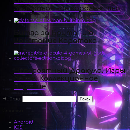
Пасьянс Белоснежка.
Зачарованное королевство
Битва за Британию.
Восстание Каратака
Невероятный Дракула. Игры
богов. Коллекционное
издание
Найти:
Статьи
Android
iOS