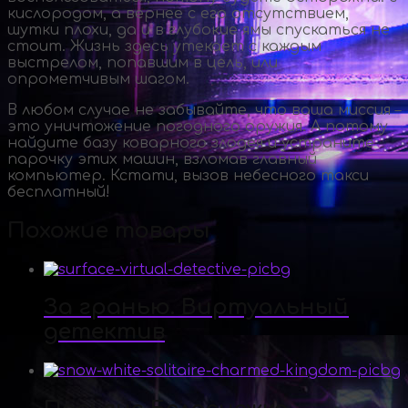
кислородом, а вернее с его отсутствием,
шутки плохи, да и в глубокие ямы спускаться не
стоит. Жизнь здесь утекает с каждым
выстрелом, попавшим в цель, или
опрометчивым шагом.
В любом случае не забывайте, что ваша миссия –
это уничтожение погодного оружия. А потому
найдите базу коварного злодея и устраните
парочку этих машин, взломав главный
компьютер. Кстати, вызов небесного такси
бесплатный!
Похожие товары
За гранью. Виртуальный
детектив