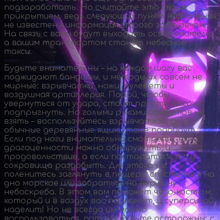
подзаработать. Но считайте это своим
прикрытием, ведь следующий пункт назначения
не известен – информация строго засекречена.
На связь с вами будут выходить осведомители,
а вашим транспортом станет небесное
такси.
Будьте внимательны – на каждом шагу вас
поджидают бандиты, и методы их совсем не
мирные: взрывчатка, ножи, пулеметы и
воздушная артиллерия. Порой, чтобы
увернуться от удара, стоит просто высоко
подпрыгнуть. Но голыми руками бандитов не
взять – воспользуйтесь взрывчаткой, да и
обычные деревянные ящики тоже подойдут.
Если под ноги внимательно смотреть, то и
драгоценности можно обнаружить, и
продовольствие, а если постараться, то и
сокровища раздобыть. Для этого не
поленитесь заглянуть в пещеру, спуститься на
дно морское или забраться на вершину
небоскреба. В этом вам поможет
чудо-костюм
,
который и в воздух вас поднимет, и суперсилой
наделит! Но не всегда им можно
воспользоваться, потому будьте осторожны: с