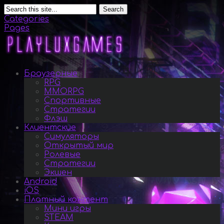
Search
Categories
Pages
Браузерные
RPG
MMORPG
Спортивные
Стратегии
Флэш
Клиентские
Симуляторы
Открытый мир
Ролевые
Стратегии
Экшен
Android
iOS
Платный контент
Мини игры
STEAM