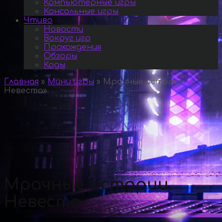
Компьютерные игры
Консольные игры
Чтиво
Новости
Вокруг игр
Прохождения
Обзоры
Коды
Главная
»
Мини игры
»
Мрачные истории.
Невеста
»
Мрачные истории.
Невеста