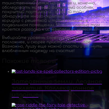
таинственный домик на дереве и, конечно,
обследовать мрачный фамильный особняк,
покрытый паутиной и… завесой тайн. В нем вы
обнаружите много скрытых комнат, например,
коридор с решеткой и тремя замками в
подвальном помещении. Может, именно там
кроется разгадка к исчезновению невесты?
Выбирайте уровень сложности, полегче или
посложнее, и скорее приступайте к игре.
Возможно, Луизу еще можно спасти и вернуть
влюбленным надежду на счастье!
Похожие товары
Затерянные земли. Ледяное
заклятие. Коллекционное
издание