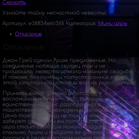
Скачать
Узнайте тайну несчастной невесты!
Артикул:
e38834e6c366
Категория:
Мини игры
Описание
Описание
Джон Грей сделал Луизе предложение. Но
соединения любящих сердец так и не
произошло: невеста исчезла накануне свадьбы.
И похоже, без помощи потусторонних сил в
этой запутанной истории вам не разобраться!
Принять вызов демона и попасть в
воспоминания Луизы — это, пожалуй,
единственный шанс разобраться в
таинственном исчезновении молодой женщины.
Цена такой помощи не так уж мала: дьявол
заберет душу, если вы потерпите крах. Но
игра стоит свеч! Для начала войдите в
спальню Луизы и найдите ее дневник — это
пропуск в первое воспоминание девушки, где