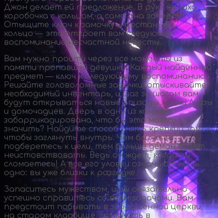
Джон делает ей предложение. В руке жениха
коробочка с кольцом, а сама она заперта.
Отыщите ключ к замочку и достаньте
кольцо — это откроет вам следующее
воспоминание несчастной невесты.
Вам нужно пройти через все моменты из
памяти пропавшей девушки. Каждый найденный
предмет — ключ к следующему воспоминанию.
Решайте головоломные задачки, отыскивайте
необходимый инвентарь, и шаг за шагом вам
будут открываться новые эпизоды жизни Луизы
и домочадцев. Дверь в одну из комнат
забаррикадирована, что бы это могло
значить? Найдите способ снять крепкий замок,
чтобы заглянуть внутрь. Чем ближе вы
подберетесь к цели, тем больше демон будет
неистовствовать. Ведь он ждет, когда вы
сломаетесь! А все его уловки означают лишь
одно: вы уже близки к разгадке.
Запаситесь мужеством, и вы обязательно
успешно справитесь со всем задачами. Вам
предстоит побывать в заброшенной церкви,
на старом кладбище, заглянуть в