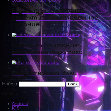
Роуз Риддл. Сказочный
детектив. Коллекционное
издание
Битва за Британию.
Восстание Каратака
Кондитерская Элли
Найти:
Статьи
Android
iOS