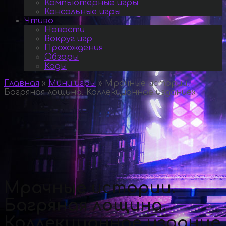
Компьютерные игры
Консольные игры
Чтиво
Новости
Вокруг игр
Прохождения
Обзоры
Коды
Главная
»
Мини игры
»
Мрачные истории.
Багряная лощина. Коллекционное издание
»
Мрачные истории.
Багряная лощина.
Коллекционное издание