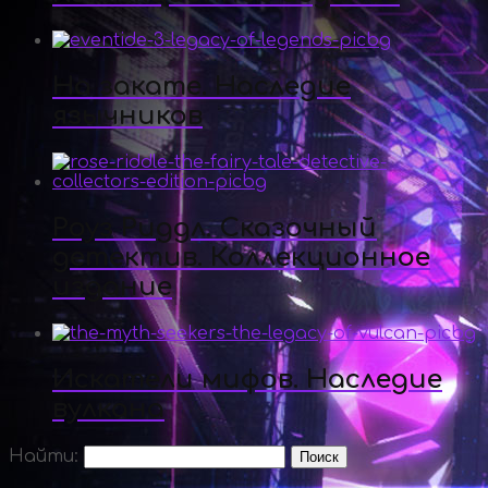
На закате. Наследие
язычников
Роуз Риддл. Сказочный
детектив. Коллекционное
издание
Искатели мифов. Наследие
вулкана
Найти: