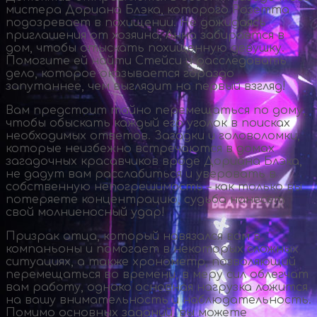
мистера Дориана Блэка, которого Розетта
подозревает в похищении. Не дожидаясь
приглашения от хозяина, Анна забирается в
дом, чтобы отыскать похищенную девушку.
Помогите ей найти Стейси и расследовать
дело, которое оказывается гораздо
запутаннее, чем выглядит на первый взгляд!
Вам предстоит тайно перемещаться по дому,
чтобы обыскать каждый его уголок в поисках
необходимых ответов. Загадки и головоломки,
которые неизбежно встречаются в домах
загадочных красавчиков вроде Дориана Блэка,
не дадут вам расслабиться и уверовать в
собственную непогрешимость – как только вы
потеряете концентрацию, судьба нанесет
свой молниеносный удар!
Призрак отца, который навязался вам в
компаньоны и помогает в некоторых сложных
ситуациях, а также хронометр, позволяющий
перемещаться во времени, в меру сил облегчат
вам работу, однако основная нагрузка ложится
на вашу внимательность и наблюдательность.
Помимо основных заданий, вы можете