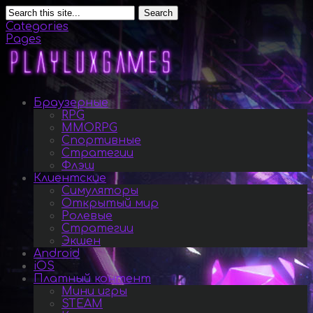
Search
Categories
Pages
Браузерные
RPG
MMORPG
Спортивные
Стратегии
Флэш
Клиентские
Симуляторы
Открытый мир
Ролевые
Стратегии
Экшен
Android
iOS
Платный контент
Мини игры
STEAM