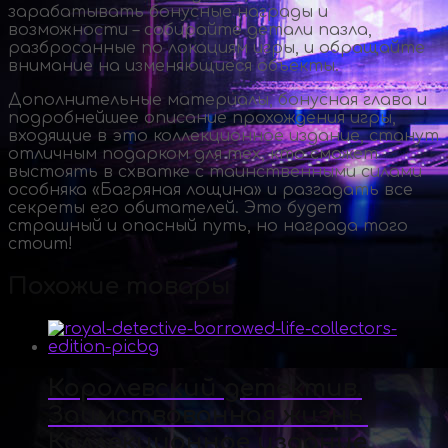
зарабатывать бонусные награды и
возможности – собирайте детали пазла,
разбросанные по локациям игры, и обращайте
внимание на изменяющиеся объекты.
Дополнительные материалы, бонусная глава и
подробнейшее описание прохождения игры,
входящие в это коллекционное издание, станут
отличным подарком для тех, кто сможет
выстоять в схватке с таинственными силами
особняка «Багряная лощина» и разгадать все
секреты его обитателей. Это будет
страшный и опасный путь, но награда того
стоит!
Похожие товары
Королевский детектив.
Заимствованная жизнь.
Коллекционное издание