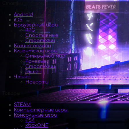
Статьи
Android
iOS
Браузерные игры
RPG
Спортивные
Стратегии
Казино онлайн
Клиентские игры
Открытый мир
Ролевые
Стратегии
Экшен
Чтиво
Новости
Товары
STEAM
Компьютерные игры
Консольные игры
PS4
xboxONE