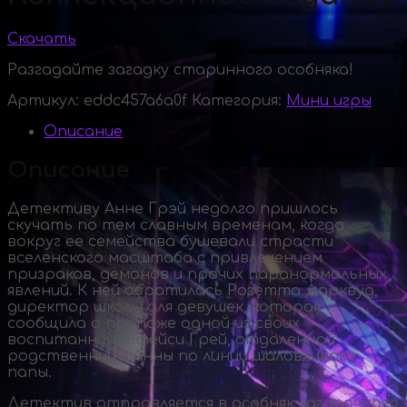
Скачать
Разгадайте загадку старинного особняка!
Артикул:
eddc457a6a0f
Категория:
Мини игры
Описание
Описание
Детективу Анне Грэй недолго пришлось
скучать по тем славным временам, когда
вокруг ее семейства бушевали страсти
вселенского масштаба с привлечением
призраков, демонов и прочих паранормальных
явлений. К ней обратилась Розетта Дарквуд,
директор школы для девушек, которая
сообщила о пропаже одной из своих
воспитанниц, Стейси Грей, отдаленной
родственницы Анны по линии шаловливого
папы.
Детектив отправляется в особняк загадочного