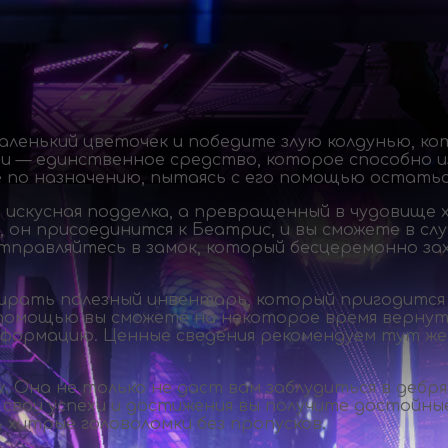
аленький цветочек и победите злую колдунью, ко
зни — единственное средство, которое способно 
 по назначению, пытаясь с его помощью остаться
искусная подделка, а превращенный в чудовище 
 он присоединится к Беатрис, и вы сможете в сл
отправляйтесь в замок, который бесцеремонно за
ирать полезный инвентарь, который пригодится в
 помощью вы сможете на некоторое время верну
информацию. Ценные сведения рекомендуем тут же
 Она не только не даст вам заблудиться в дебрях
а свои успехи и достижения вы получите достойны
 хитрые головоломки без пропусков.