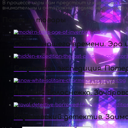
В процессе игры вам предстоит и животных пок
внимательны и осторожны: ведьма не дремлет и
Похожие товары
Сказки нашего времени. Эра
Секретная экспедиция. Поте
Пасьянс Белоснежка. Зачаров
Королевский детектив. Заим