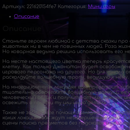
Артикул:
221620154fe7
Категория:
Мини игры
Описание
Описание
Станьте героем любимой с детства сказки про 
животных ни в чем не повинных людей. Роза жи
Но коварная ведьма решила использовать его не
На месте настоящего цветка теперь красуется 
клетку. Как только Джонатан будет освобожден,
игрового персонажа на другого. Но для начала 
расколдуйте волшебную тропу, ведущую к нему.
На многочисленных локациях вам предстоит соб
тщательно оберегайте волшебную рамку. С ее
человеческий облик и получить от них важную 
освежить в памяти ту или иную деталь.
Также не забывайте почаще заглядывать в карту.
каких локациях вас ждут незавершенные дела. З
сцены поиска предметов без подсказок и решить