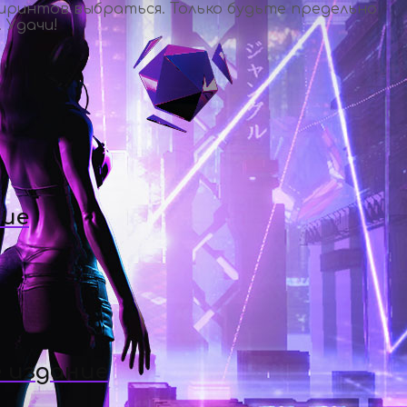
биринтов выбраться. Только будьте предельно
 Удачи!
ние
 издание