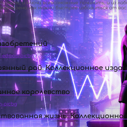
ормить, и ключи всевозможные починить, и из ла
 намерена как можно быстрее избавиться от вас.
 изобретений
рянный рай. Коллекционное изда
анное королевство
ствованная жизнь. Коллекционное