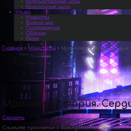
Компьютерные игры
Консольные игры
Чтиво
Новости
Вокруг игр
Прохождения
Обзоры
Коды
Главная
»
Мини игры
»
Мрачная история. Сердце 
Мрачная история. Сердц
Скачать
Снимите проклятье с заколдованных зверей!