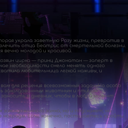
торая украла заветную Розу жизни, превратив в
излечить отца Беатрис от смертельной болезни.
 вечно молодой и красивой.
хозяин цирка — принц Джонатан — заперт в
учае необходимости смело менять одного
хватила любительница легкой наживы, и
ам для решения всевозможных задач. Но особо
ть заколдованным животным и птицам
 заносить в дневник, чтобы в любой момент
 заколдованного замка, но и подскажет, на
е награды. Если, конечно, постараетесь пройти