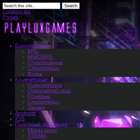
Search
Categories
Pages
Браузерные
RPG
MMORPG
Спортивные
Стратегии
Флэш
Клиентские
Симуляторы
Открытый мир
Ролевые
Стратегии
Экшен
Android
iOS
Платный контент
Мини игры
STEAM