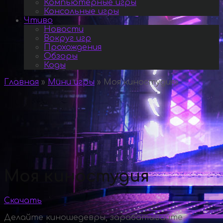
Компьютерные игры
Консольные игры
Чтиво
Новости
Вокруг игр
Прохождения
Обзоры
Коды
Главная
»
Мини игры
»
Моя киностудия
»
Моя киностудия
Скачать
Делайте киношедевры, зарабатывайте