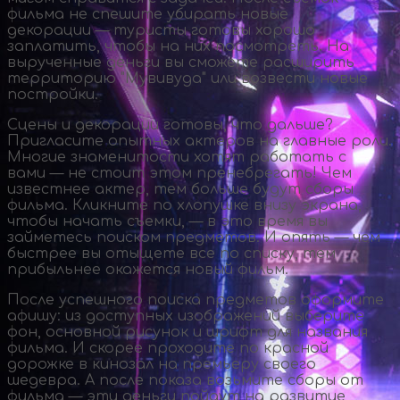
фильма не спешите убирать новые
декорации — туристы готовы хорошо
заплатить, чтобы на них посмотреть. На
вырученные деньги вы сможете расширить
территорию "Мувивуда" или возвести новые
постройки.
Сцены и декорации готовы, что дальше?
Пригласите опытных актеров на главные роли.
Многие знаменитости хотят работать с
вами — не стоит этом пренебрегать! Чем
известнее актер, тем больше будут сборы
фильма. Кликните по хлопушке внизу экрана,
чтобы начать съемки, — в это время вы
займетесь поиском предметов. И опять — чем
быстрее вы отыщете все по списку, тем
прибыльнее окажется новый фильм.
После успешного поиска предметов оформите
афишу: из доступных изображений выберите
фон, основной рисунок и шрифт для названия
фильма. И скорее проходите по красной
дорожке в кинозал на премьеру своего
шедевра. А после показа возьмите сборы от
фильма — эти деньги пойдут на развитие