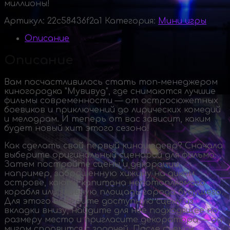
миллионы!
Артикул:
22c58436f2a1
Категория:
Мини игры
Описание
Описание
Вам посчастливилось стать
топ-менеджером
киногородка "Мувивуд", где снимаются лучшие
фильмы современности — от остросюжетных
боевиков и приключений до лирических комедий
и мелодрам. И теперь от вас зависит, каким
будет новый хит этого сезона!
Как сделать свой первый киношедевр? Сначала
выберите оригинальный сценарий для фильма.
Затем постройте сцены и декорации,
например, заброшенную хижину на диком
острове, каюту капитана непотопляемого
корабля или главную площадь города будущего.
Для этого выберите доступную сцену из
вкладки внизу, найдите для нее подходящее по
размеру место и пригласите декоратора — он
мигом справится с задачей. После съемок