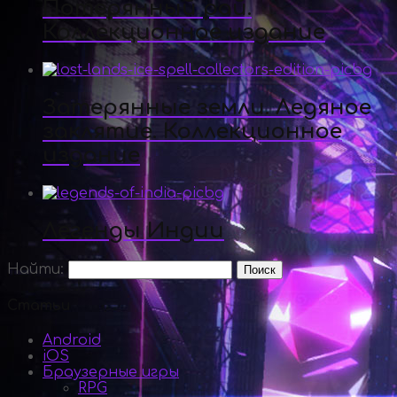
Потерянный рай.
Коллекционное издание
Затерянные земли. Ледяное
заклятие. Коллекционное
издание
Легенды Индии
Найти:
Статьи
Android
iOS
Браузерные игры
RPG