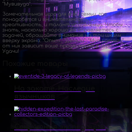
"Мувивуда".
Замечательная игра для всей семьи, где
понадобятся и внимательность, и
креативность, и талант управленца. Чтобы
знать, насколько хорошо вы справляетесь с
задачей, обращайте внимание на три шкалы
вверху экрана: "Опыт", "Деньги", "
Муви-деньги
" —
от них зависит ваше продвижение в игре.
Удачи!
Похожие товары
На закате. Наследие
язычников
Секретная экспедиция.