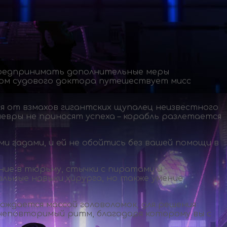
редпринимать дополнительные меры
дом судового доктора путешествует мисс
ся от взмахов гигантских щупалец неизвестного
вры не приносят успеха – корабль разлетается
и гадами, и ей не обойтись без вашей помощи в
ние в тюрьму, стычки с пиратами и
льные навыки хирурга, но также умение
ождается массой головоломок, для решения
неповторимый ритм, благодаря которому вы с