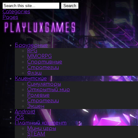
Search
Categories
Pages
Браузерные
RPG
MMORPG
Спортивные
Стратегии
Флэш
Клиентские
Симуляторы
Открытый мир
Ролевые
Стратегии
Экшен
Android
iOS
Платный контент
Мини игры
STEAM