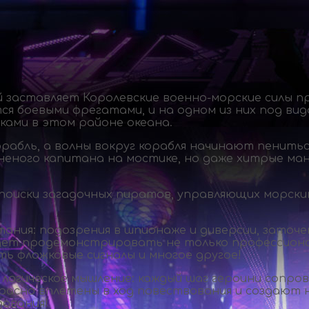
й заставляет Королевские
военно-морские
силы п
я боевыми фрегатами, и на одном из них под ви
ками в этом районе океана.
рабль, а волны вокруг корабля начинают пенить
ного капитана на мостике, но даже хитрые мане
оиски загадочных пиратов, управляющих морским
ния: подозрения в шпионаже и диверсии, заточе
удет продемонстрировать не только профессиона
ть флажковые сигналы и многое другое!
логическое мышление: каждый шаг героини сопров
расно вплетены в ход повествования и создают 
ования!