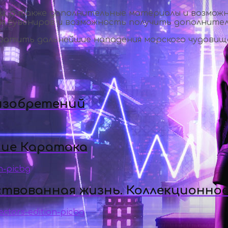
и, а также дополнительные материалы и возможн
ия сувениров и возможность получить дополнител
атить дальнейшие нападения морского чудовища
 изобретений
ние Каратака
ствованная жизнь. Коллекционное