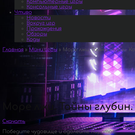
Компьютерные игры
Консольные игры
Чтиво
Новости
Вокруг игр
Прохождения
Обзоры
Коды
Главная
»
Мини игры
»
Море лжи. Тайны глубин. К
Море лжи. Тайны глубин
Скачать
Победите чудовище и одолейте пиратов!