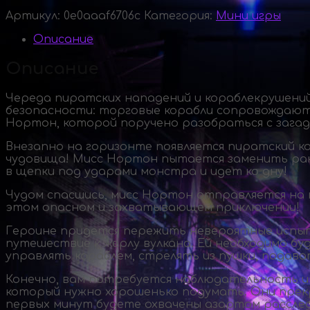
Артикул:
0e0aaaf6706c
Категория:
Мини игры
Описание
Описание
Череда пиратских нападений и кораблекрушени
безопасности: торговые корабли сопровождаютс
Нортон, которой поручено разобраться с загад
Внезапно на горизонте появляется пиратский ко
чудовища! Мисс Нортон пытается заменить ране
в щепки под ударами монстра и идет ко дну!
Чудом спасшись, мисс Нортон отправляется на п
этом опасном и захватывающем приключении!
Героине придется пережить невероятные испыта
путешествие к жерлу вулкана. Ей необходимо б
управлять кораблем, стрелять из пушки, подава
Конечно, вам потребуется наблюдательность и 
который нужно хорошенько подумать. Они прек
первых минут будете охвачены азартом расслед