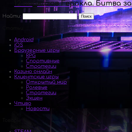
12 подвигов Геракла. Битва з
Найти:
Статьи
Android
iOS
Браузерные игры
RPG
Спортивные
Стратегии
Казино онлайн
Клиентские игры
Открытый мир
Ролевые
Стратегии
Экшен
Чтиво
Новости
Товары
STEAM