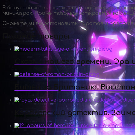
В бонусной части вас ждет продолжение истори
мини-играх
. Кроме того, вам откроется коллекц
Сможете ли вы остановить пиратов и предотвр
Похожие товары
Сказки нашего времени. Эра
Битва за Британию. Восста
Королевский детектив. Заим