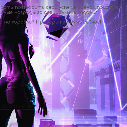
ость повторить свой успех в сценах поиска и
ьные награды за специальные задания.
 на корабли? Проверьте прямо сейчас!
 издание