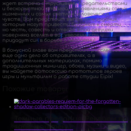
ждет встреча с трусливыми предательствами
и бескорыстной отвагой, с проявлениями самых
низменных и самых светлых человеческих
чувств. Вам предстоит выполнять задания,
которые могут привести Бриджет к смерти,
но честь, совесть и отвага этой девушки
наверняка вселят в вас уверенность и
придадут сил в борьбе с негодяями!
В бонусной главе вам предстоит расследовать
еще одно дело об отравителях, а в
дополнительных материалах, помимо
традиционных
мини-игр
, обоев, музыки и видео,
вы найдете фотосессию прототипов героев
игры и мультфильм о работе студии Eipix!
Похожие товары
Темные предания. Реквием по
забытой тени.