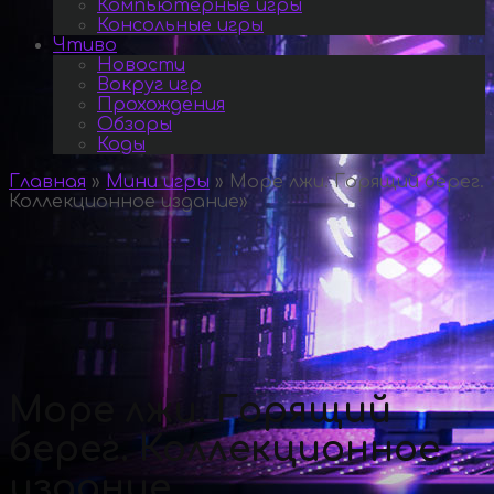
Компьютерные игры
Консольные игры
Чтиво
Новости
Вокруг игр
Прохождения
Обзоры
Коды
Главная
»
Мини игры
»
Море лжи. Горящий берег.
Коллекционное издание
»
Море лжи. Горящий
берег. Коллекционное
издание