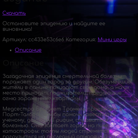
Скачать
Остановите эпидемию и найдите ее
виновника!
Артикул:
cc433e53c6e6
Категория:
Мини игры
Описание
Описание
Загадочная эпидемия смертельной болезни
поражает один город за другим. Обезумевшие
жители в панике покидают свои дома, а на их
место приходят поджигатели, предающие
огню зараженные кварталы.
Медсестра Бриджет Трамель приезжает в
Порт-Талбот
, чтобы помочь известному
ученому, доктору Грифин, справиться с
болезнью. Она застает город на пике
катастрофы: толпы людей стремятся
погрузиться на последний отходящий пароход,