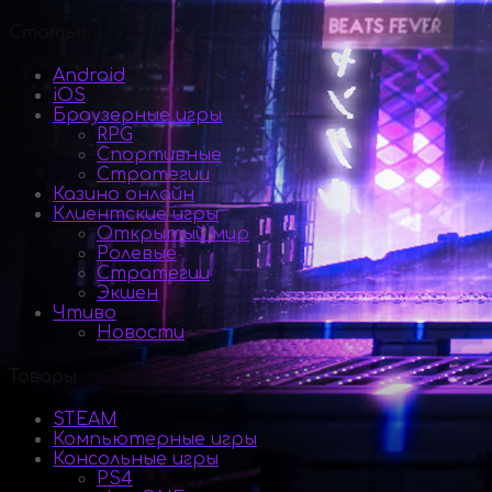
Статьи
Android
iOS
Браузерные игры
RPG
Спортивные
Стратегии
Казино онлайн
Клиентские игры
Открытый мир
Ролевые
Стратегии
Экшен
Чтиво
Новости
Товары
STEAM
Компьютерные игры
Консольные игры
PS4