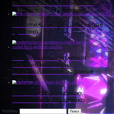
Коллекционное издание
Искатели мифов. Наследие
вулкана
Кладбище искупления.
Ночные кошмары.
Коллекционное издание
Битва за Британию.
Восстание Каратака
Найти: