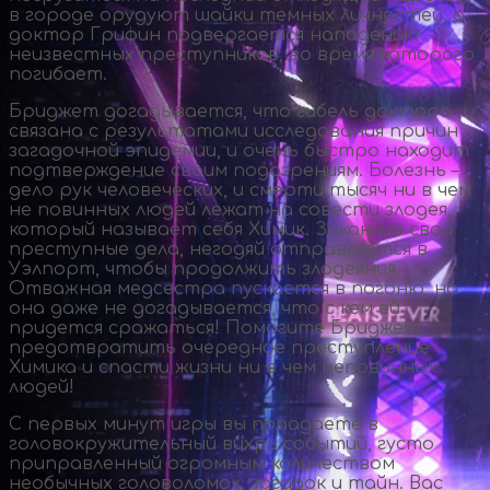
в городе орудуют шайки темных личностей, а
доктор Грифин подвергается нападению
неизвестных преступников, во время которого
погибает.
Бриджет догадывается, что гибель доктора
связана с результатами исследования причин
загадочной эпидемии, и очень быстро находит
подтверждение своим подозрениям. Болезнь –
дело рук человеческих, и смерти тысяч ни в чем
не повинных людей лежат на совести злодея,
который называет себя Химик. Закончив свои
преступные дела, негодяй отправляется в
Уэлпорт, чтобы продолжить злодеяния.
Отважная медсестра пускается в погоню, но
она даже не догадывается, что с кем ей
придется сражаться! Помогите Бриджет
предотвратить очередное преступление
Химика и спасти жизни ни в чем неповинных
людей!
С первых минут игры вы попадаете в
головокружительный вихрь событий, густо
приправленный огромным количеством
необычных головоломок, загадок и тайн. Вас