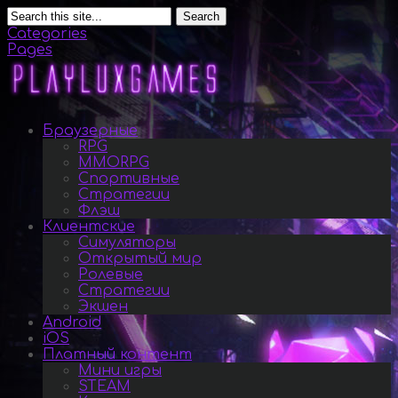
Search
Categories
Pages
Браузерные
RPG
MMORPG
Спортивные
Стратегии
Флэш
Клиентские
Симуляторы
Открытый мир
Ролевые
Стратегии
Экшен
Android
iOS
Платный контент
Мини игры
STEAM