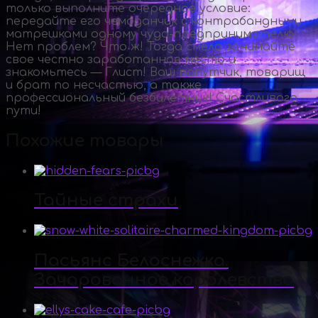
только выполните очередное условие:
передайте его чемоданчик с контрабандными
матрешками одному
чудо-предпринимателю
.
Нет проблем? Что ж! Тогда смело занимайте
свое честно заработанное место и
знакомьтесь — Глист! Ваш попутчик, товарищ
и брат по несчастью, а также
профессиональный безбилетник! Счастливого
пути!
Похожие товары
Тайные страхи
Пасьянс Белоснежка.
Зачарованное королевство