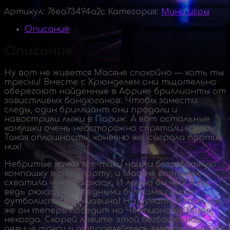
Артикул:
76ea73494a2c
Категория:
Мини игры
Описание
Описание
Ну вот не живется Масяне спокойно — хоть ты
тресни! Вместе с Хрюнделем они тщательно
оберегают найденные в Африке бриллианты от
завистливых бандюганов. Чтобы замести
следы, один бриллиант они продали и
навострили лыжи в Париж. А вот остальные
камушки очень неосторожно спрятали в кукле.
Такая оплошность, конечно же, сыграла против
них!
Небритые качки
все-таки
нашли беззаботную
компашку в аэропорту, и Масяня впопыхах
схватила чужой рюкзак. И ладно бы чей! А то
ведь рюкзак с победными бутсами самого
футболиста Шершавина! Но думать о том, как
же он теперь победит на Чемпионате Мира,
некогда. Скорей ловите этой безбашенной
девице такси и отправляйтесь вместе с ней на