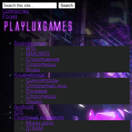
Search
Categories
Pages
Браузерные
RPG
MMORPG
Спортивные
Стратегии
Флэш
Клиентские
Симуляторы
Открытый мир
Ролевые
Стратегии
Экшен
Android
iOS
Платный контент
Мини игры
STEAM