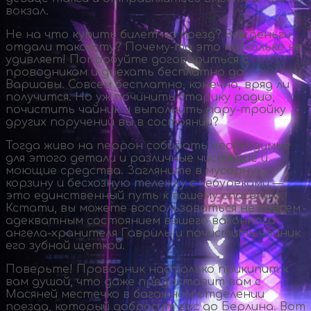
вокзал.
Не на что купить билет на поезд? Все деньги
отдали таксисту?
Почему-то
это нисколько не
удивляет! Попробуйте договориться с
проводником и доехать бесплатно до
Варшавы. Совсем бесплатно, конечно, вряд ли
получится. Но уж починить старику радио,
почистить чайник и выполнить
пару-тройку
других поручений вы в состоянии?
Тогда живо на перрон собирать необходимые
для этого детали и различные чистящие и
моющие средства. Загляните в мусорную
корзину и бесхозную тележку с чебуреками —
это единственный путь к вашему спасению.
Кстати, вы можете воспользоваться не совсем
адекватным состоянием вашего вагонного
ангела-хранителя
Гаврилы и почистить чайник
его зубной щеткой.
Поверьте! Проводник настолько прикипит к
вам душой, что даже предоставит вам с
Масяней местечко в багажном отделении
поезда, который добросит вас до Берлина. Вот