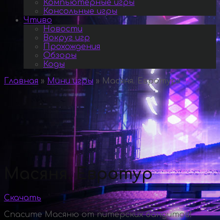
Компьютерные игры
Консольные игры
Чтиво
Новости
Вокруг игр
Прохождения
Обзоры
Коды
Главная
»
Мини игры
»
Масяня. Евротур
»
Масяня. Евротур
Скачать
Спасите Масяню от питерских бандитов!