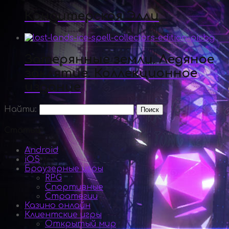
Кондитерская Элли
Затерянные земли. Ледяное
заклятие. Коллекционное
издание
Найти:
Статьи
Android
iOS
Браузерные игры
RPG
Спортивные
Стратегии
Казино онлайн
Клиентские игры
Открытый мир