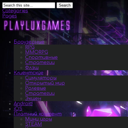
Search
Categories
Pages
Браузерные
RPG
MMORPG
Спортивные
Стратегии
Флэш
Клиентские
Симуляторы
Открытый мир
Ролевые
Стратегии
Экшен
Android
iOS
Платный контент
Мини игры
STEAM