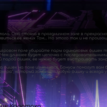
ала. Она стояла в праздничном зале в прекрасно
виться ее жених Том… Но этого так и не произош
игровом поле убирайте пары одинаковых фишек та
Чем длиннее будет цепочка с последовательными 
й парой фишек, ее нужно будет выстраивать зано
а фишек на поле изменится. Бонусы помогут вам 
жокера", который заменяет любую фишку и всегда 
ние Каратака