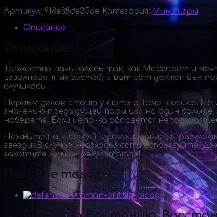
Артикул:
918e88de35de
Категория:
Мини игры
Описание
Описание
Торжество начиналось так, как Маргарет и мечт
взволнованных гостей, и
вот-вот
должен был поя
случилось!
Первым делом стоит узнать о Томе в офисе. На 
значению предыдущей пары или на один больше! 
наберете. Если цепочка оборвется неподходяще
Нажмите на кнопку "Перемешивание", и раскладк
звезды. В случае необходимости используйте "Д
захотите лучших результатов!
Похожие товары
Битва за Британию. Восста