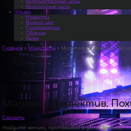
Компьютерные игры
Консольные игры
Чтиво
Новости
Вокруг игр
Прохождения
Обзоры
Коды
Главная
»
Мини игры
»
Маджонг Детектив. Похищ
Маджонг Детектив. Пох
Скачать
Найдите жениха, пропавшего в день свадьбы!