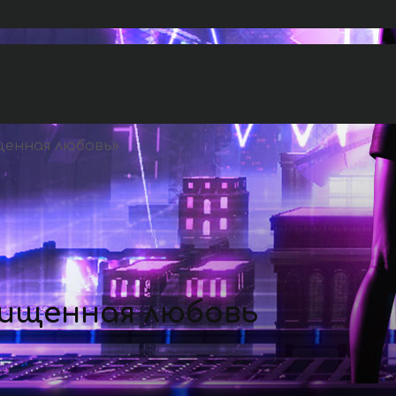
енная любовь
»
ищенная любовь