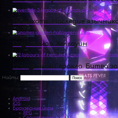
На закате. Наследие язычник
Сад гномов. Хеллоуин
12 подвигов Геракла. Битва з
Найти:
Статьи
Android
iOS
Браузерные игры
RPG
Спортивные